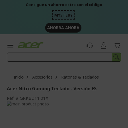
Ir
Consigue un ahorro extra con el código
al
contenido
MYSTERY
AHORRA AHORA
Inicio
Accesorios
Ratones & Teclados
Acer Nitro Gaming Teclado - Versión ES
Ref.
GP.KBD11.01X
Saltar
al
Saltar
final
al
de
comienzo
la
de