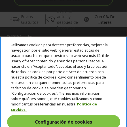
Soporte
Envíos
antes y
Con 0% De
Gratuitos
después de
Interés
la compra
© 2026 Acer Inc.
CPYou BV es el vendedor y distribuidor autorizado de los
Utilizamos cookies para detectar preferencias, mejorar la
productos y servicios ofrecidos en esta tienda.
navegación por el sitio web, generar estadísticas de
usuario para hacer que nuestro sitio web sea más fácil de
usar y ofrecer contenido y anuncios personalizados. Al
Incluida la aportación para la gestión de RAEES, según RD.
110/2015, inscrita en el RII-AEE Nº 7573; de pilas y baterías, según
hacer clic en “Aceptar todo”, aceptas el uso y la colocación
RD. 106/2008, inscrita en el RII-PYA Nº 2180. Adherida a los
de todas las cookies por parte de Acer de acuerdo con
sistemas integrales de gestión de ecopilas y ecoembes.
nuestra política de cookies, cuyo consentimiento puede
retirarse en cualquier momento. Las preferencias para
cada tipo de cookie se pueden gestionar en
“Configuración de cookies”. Tienes más información
sobre quiénes somos, qué cookies utilizamos y cómo
modificar tus preferencias en nuestra
Política de
cookies.
España
Configuración de cookies