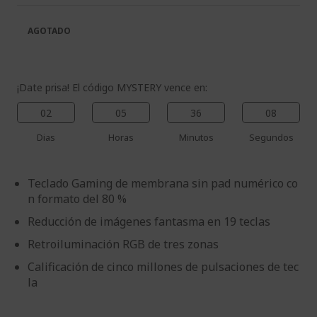
galería
la
de
galería
AGOTADO
imágenes
de
imágenes
¡Date prisa! El código MYSTERY vence en:
02
05
36
07
Dias
Horas
Minutos
Segundos
Teclado Gaming de membrana sin pad numérico co
n formato del 80 %
Reducción de imágenes fantasma en 19 teclas
Retroiluminación RGB de tres zonas
Calificación de cinco millones de pulsaciones de tec
la