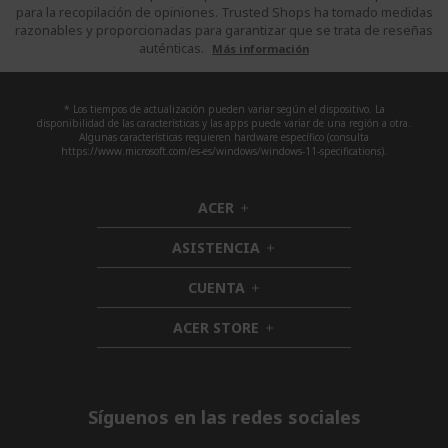
para la recopilación de opiniones. Trusted Shops ha tomado medidas
razonables y proporcionadas para garantizar que se trata de reseñas
auténticas.
Más información
* Los tiempos de actualización pueden variar según el dispositivo. La
disponibilidad de las características y las apps puede variar de una región a otra.
Algunas características requieren hardware específico (consulta
https://www.microsoft.com/es-es/windows/windows-11-specifications).
ACER
h
i
ASISTENCIA
d
h
d
i
CUENTA
e
h
d
n
i
d
ACER STORE
d
h
e
d
i
n
e
d
n
d
e
Síguenos en las redes sociales
n