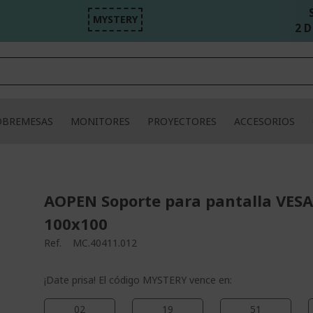
MYSTERY
2 D
OBREMESAS
MONITORES
PROYECTORES
ACCESORIOS
AOPEN Soporte para pantalla VES
100x100
Ref.
MC.40411.012
¡Date prisa! El código MYSTERY vence en:
02
19
51