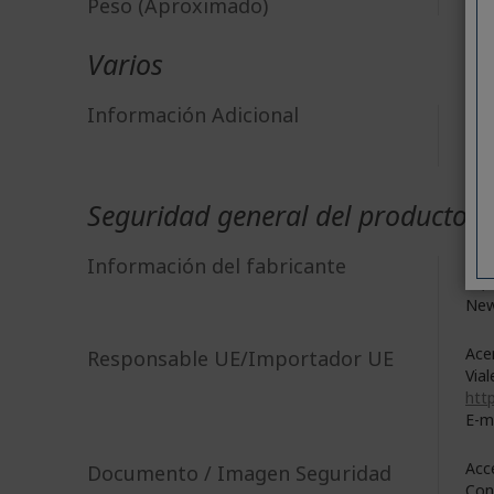
Peso (Aproximado)
2,0
Varios
Información Adicional
Ace
Ace
Dim
Dim
Seguridad general del producto
Acer
Información del fabricante
8F, 
New
Acer
Responsable UE/Importador UE
Vial
http
E-m
Acc
Documento / Imagen Seguridad
Con