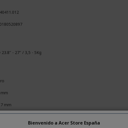
40411.012
0180520897
23.8" - 27" / 3,5 - 5Kg
ro
0 mm
,7 mm
,7 mm
Bienvenido a Acer Store España