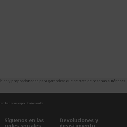
es y proporcionadas para garantizar que se trata de reseñas auténticas.
eren hardware específico (consulta
Síguenos en las
Devoluciones y
redes sociales
desistimiento