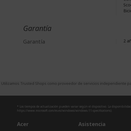
Sco
Bici
Garantía
Garantía
2 a
Utilizamos Trusted Shops como proveedor de servicios independiente par
* Los tiempos de actualización pueden variar según el dispositivo. La disponibilidad 
https://www.microsoft.com/es-es/windows/windows-11-specifications).
Acer
Asistencia