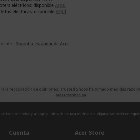
oters eléctricos: disponible
AQUÍ
cletas eléctricas: disponible
AQUÍ
ños de
Garantía estándar de Acer
a la recopilación de opiniones. Trusted Shops ha tomado medidas razonabl
Más información
de las características y las apps puede variar de una región a otra. Algunas características requi
Cuenta
Acer Store