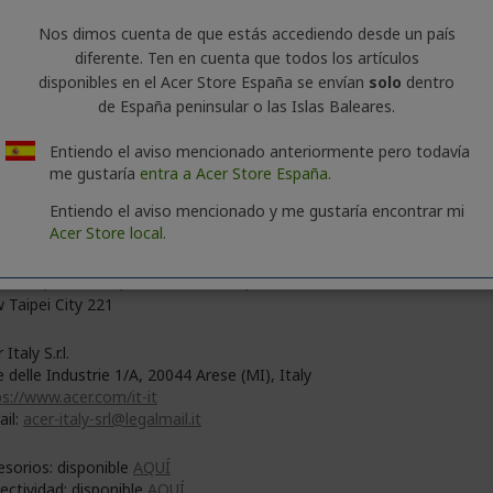
3 Kg
Nos dimos cuenta de que estás accediendo desde un país
diferente. Ten en cuenta que todos los artículos
disponibles en el Acer Store España se envían
solo
dentro
de España peninsular o las Islas Baleares.
pta Peso 3.5 - 5 Kg
pta tamaño 23.8 - 27 pulgadas
ensiones de la base 233,7 x 233,7 mm
Entiendo el aviso mencionado anteriormente pero todavía
ensiones de la caja 430 x 266 x 113 mm
me gustaría
entra a Acer Store España.
Entiendo el aviso mencionado y me gustaría encontrar mi
Acer Store local.
 Inc.
No. 88, Section 1, Xin Tai 5th Road, Xizhi
 Taipei City 221
 Italy S.r.l.
e delle Industrie 1/A, 20044 Arese (MI), Italy
s://www.acer.com/it-it
ail:
acer-italy-srl@legalmail.it
esorios: disponible
AQUÍ
ectividad: disponible
AQUÍ