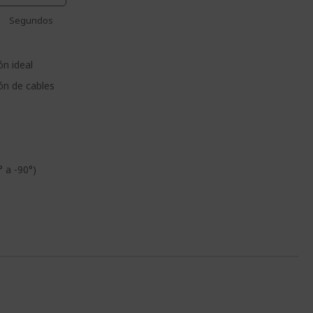
Segundos
ón ideal
ión de cables
° a -90°)