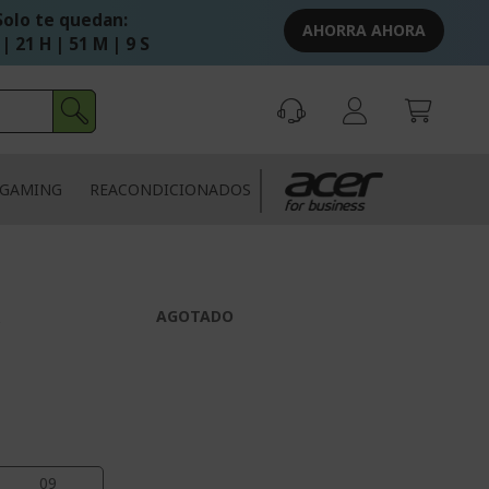
Solo te quedan:
AHORRA AHORA
 | 21 H | 51 M | 8 S
GAMING
REACONDICIONADOS
A
AGOTADO
08