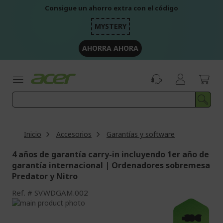
Ir
Consigue un ahorro extra con el código
al
contenido
MYSTERY
AHORRA AHORA
Inicio
Accesorios
Garantías y software
4 años de garantía carry-in incluyendo 1er año de
garantía internacional | Ordenadores sobremesa
Predator y Nitro
Ref.
SV.WDGAM.002
Saltar
al
Saltar
-30 €
final
al