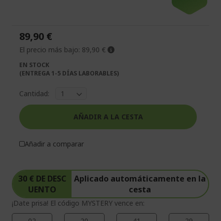
de
comienzo
la
de
galería
la
89,90 €
de
galería
imágenes
de
El precio más bajo:
89,90 €
imágenes
EN STOCK
(ENTREGA 1-5 DÍAS LABORABLES)
Cantidad:
AÑADIR A LA CESTA
Añadir a comparar
30 € DE DESC
Aplicado automáticamente en la
UENTO
cesta
¡Date prisa! El código MYSTERY vence en:
02
20
41
29