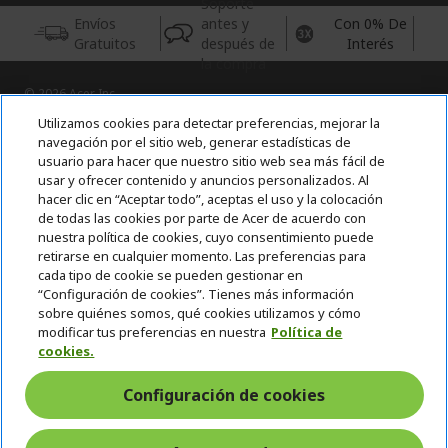
Soporte
Envíos
antes y
Con 0% De
Gratuitos
después de
Interés
la compra
© 2026 Acer Inc.
CPYou BV es el vendedor y distribuidor autorizado de los
Utilizamos cookies para detectar preferencias, mejorar la
productos y servicios ofrecidos en esta tienda.
navegación por el sitio web, generar estadísticas de
usuario para hacer que nuestro sitio web sea más fácil de
usar y ofrecer contenido y anuncios personalizados. Al
Incluida la aportación para la gestión de RAEES, según RD.
110/2015, inscrita en el RII-AEE Nº 7573; de pilas y baterías, según
hacer clic en “Aceptar todo”, aceptas el uso y la colocación
RD. 106/2008, inscrita en el RII-PYA Nº 2180. Adherida a los
de todas las cookies por parte de Acer de acuerdo con
sistemas integrales de gestión de ecopilas y ecoembes.
nuestra política de cookies, cuyo consentimiento puede
retirarse en cualquier momento. Las preferencias para
cada tipo de cookie se pueden gestionar en
“Configuración de cookies”. Tienes más información
sobre quiénes somos, qué cookies utilizamos y cómo
modificar tus preferencias en nuestra
Política de
cookies.
España
Configuración de cookies