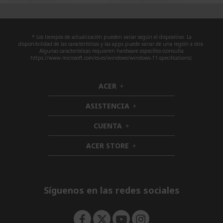
* Los tiempos de actualización pueden variar según el dispositivo. La
disponibilidad de las características y las apps puede variar de una región a otra.
Algunas características requieren hardware específico (consulta
https://www.microsoft.com/es-es/windows/windows-11-specifications).
ACER
h
i
ASISTENCIA
d
h
d
i
CUENTA
e
h
d
n
i
d
ACER STORE
d
h
e
d
i
n
e
d
n
d
e
Síguenos en las redes sociales
n