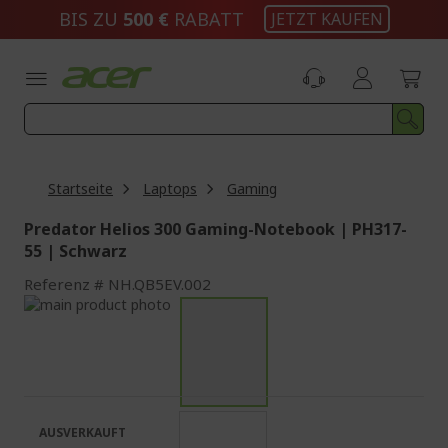
Zum
BIS ZU
500 €
RABATT
JETZT KAUFEN
Inhalt
springen
Startseite
Laptops
Gaming
Predator Helios 300 Gaming-Notebook | PH317-
55 | Schwarz
Referenz
NH.QB5EV.002
Zum
Ende
Zum
der
Anfang
Bildgalerie
der
springen
Bildgalerie
springen
AUSVERKAUFT