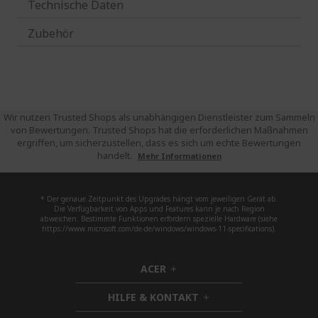
Technische Daten
Zubehör
Wir nutzen Trusted Shops als unabhängigen Dienstleister zum Sammeln
von Bewertungen. Trusted Shops hat die erforderlichen Maßnahmen
ergriffen, um sicherzustellen, dass es sich um echte Bewertungen
handelt.
Mehr Informationen
* Der genaue Zeitpunkt des Upgrades hängt vom jeweiligen Gerät ab.
Die Verfügbarkeit von Apps und Features kann je nach Region
abweichen. Bestimmte Funktionen erfordern spezielle Hardware (siehe
https://www.microsoft.com/de-de/windows/windows-11-specifications).
ACER
h
i
HILFE & KONTAKT
d
h
d
i