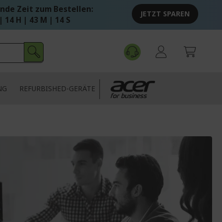
nde Zeit zum Bestellen:
JETZT SPAREN
| 14 H | 43 M | 14 S
NG
REFURBISHED-GERÄTE