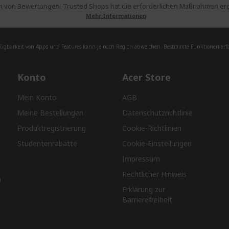
 von Bewertungen. Trusted Shops hat die erforderlichen Maßnahmen ergri
Mehr Informationen
fügbarkeit von Apps und Features kann je nach Region abweichen. Bestimmte Funktionen erfor
Konto
Acer Store
Mein Konto
AGB
Meine Bestellungen
Datenschutzrichtlinie
Produktregistrierung
Cookie-Richtlinien
Studentenrabatte
Cookie-Einstellungen
Impressum
Rechtlicher Hinweis
n
Erklärung zur
Barrierefreiheit