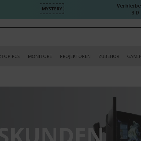
Verbleibe
MYSTERY
3 D 
KTOP PCS
MONITORE
PROJEKTOREN
ZUBEHÖR
GAMI
TSKUNDEN