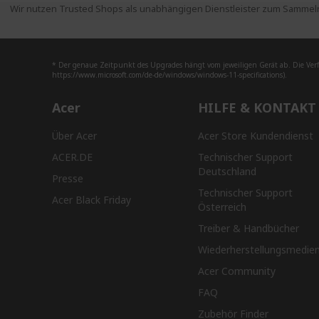
Wir nutzen Trusted Shops als unabhängigen Dienstleister zum Sammeln
* Der genaue Zeitpunkt des Upgrades hängt vom jeweiligen Gerät ab. Die Ver
https://www.microsoft.com/de-de/windows/windows-11-specifications).
Acer
HILFE & KONTAKT
Über Acer
Acer Store Kundendienst
ACER.DE
Technischer Support
Deutschland
Presse
Technischer Support
Acer Black Friday
Österreich
Treiber & Handbücher
Wiederherstellungsmedie
Acer Community
FAQ
Zubehör Finder