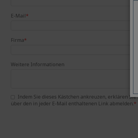
E-Mail
*
Firma
*
Weitere Informationen
Indem Sie dieses Kästchen ankreuzen, erklären Sie 
über den in jeder E-Mail enthaltenen Link abmelden.
*