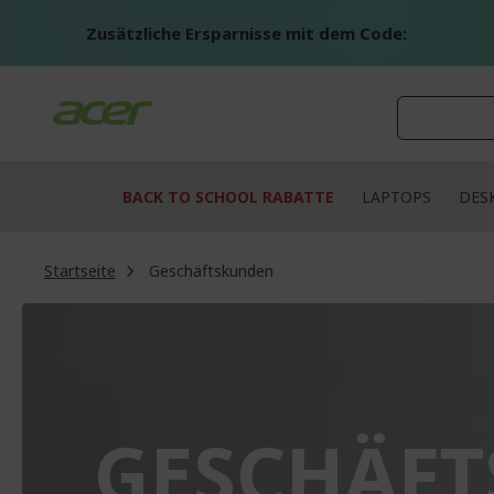
Zum
Inhalt
Zusätzliche Ersparnisse mit dem Code:
springen
BACK TO SCHOOL RABATTE
LAPTOPS
DES
Startseite
Geschäftskunden
GESCHÄF