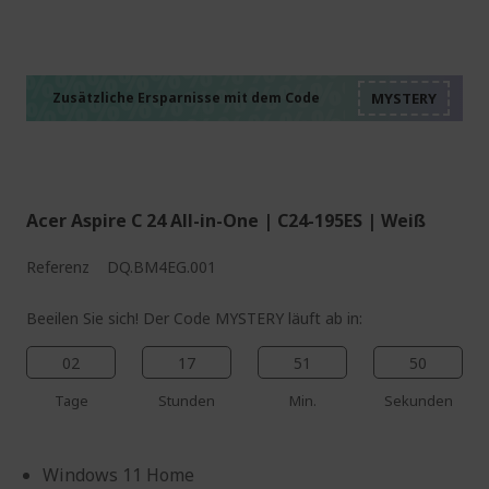
%%%%%%%%%%%%%%
%%%%%%%%%%%%%%
%%%%%%%%%%%%%%
%%%%%%%%%%%%%%
Zusätzliche Ersparnisse mit dem Code
%%%%%%%%%%%%%%
Acer Aspire C 24 All-in-One | C24-195ES | Weiß
Referenz
DQ.BM4EG.001
Beeilen Sie sich! Der Code MYSTERY läuft ab in:
02
17
51
49
Tage
Stunden
Min.
Sekunden
Windows 11 Home