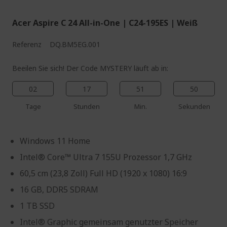
Acer Aspire C 24 All-in-One | C24-195ES | Weiß
Referenz
DQ.BM5EG.001
Beeilen Sie sich! Der Code MYSTERY läuft ab in:
02
17
51
49
Tage
Stunden
Min.
Sekunden
Windows 11 Home
Intel® Core™ Ultra 7 155U Prozessor 1,7 GHz
60,5 cm (23,8 Zoll) Full HD (1920 x 1080) 16:9
16 GB, DDR5 SDRAM
1 TB SSD
Intel® Graphic gemeinsam genutzter Speicher