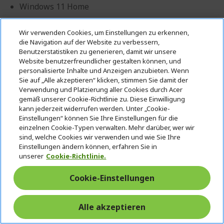
Windows 11 Home
Intel® Core™ i7-14700 Prozessor 2,10 GHz
Wir verwenden Cookies, um Einstellungen zu erkennen,
16 GB, DDR5 SDRAM
die Navigation auf der Website zu verbessern,
Benutzerstatistiken zu generieren, damit wir unsere
1 TB SSD
Website benutzerfreundlicher gestalten können, und
Intel® UHD Graphics gemeinsam genutzter
personalisierte Inhalte und Anzeigen anzubieten. Wenn
Sie auf „Alle akzeptieren“ klicken, stimmen Sie damit der
Speicher
Verwendung und Platzierung aller Cookies durch Acer
Tastatur und Maus nicht enthalten
gemäß unserer Cookie-Richtlinie zu. Diese Einwilligung
kann jederzeit widerrufen werden. Unter „Cookie-
Einstellungen“ können Sie Ihre Einstellungen für die
einzelnen Cookie-Typen verwalten. Mehr darüber, wer wir
sind, welche Cookies wir verwenden und wie Sie Ihre
Einstellungen ändern können, erfahren Sie in
Geschäftskunde? Hier bestes Angebot
unserer
Cookie-Richtlinie.
anfordern!
Cookie-Einstellungen
KONTAKTIEREN SIE UNS
|
ERSTELLEN SIE EINEN
ACCOUNT
Alle akzeptieren