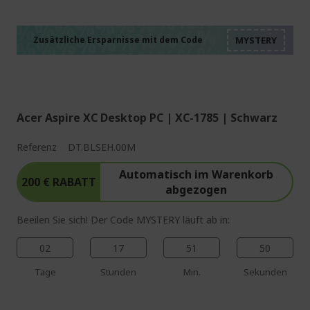
%%%%%%%%%%%%%%
%%%%%%%%%%%%%%
%%%%%%%%%%%%%%
%%%%%%%%%%%%%%
Zusätzliche Ersparnisse mit dem Code
%%%%%%%%%%%%%%
Acer Aspire XC Desktop PC | XC-1785 | Schwarz
Referenz
DT.BLSEH.00M
Automatisch im Warenkorb
200 € RABATT
abgezogen
Beeilen Sie sich! Der Code MYSTERY läuft ab in:
02
17
51
49
Tage
Stunden
Min.
Sekunden