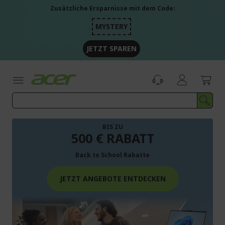
Zum
Zusätzliche Ersparnisse mit dem Code:
Inhalt
springen
MYSTERY
JETZT SPAREN
BIS ZU
500 € RABATT
Back to School Rabatte
JETZT ANGEBOTE ENTDECKEN