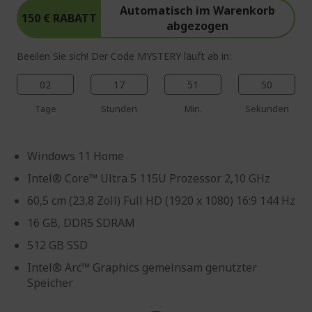
Automatisch im Warenkorb
150 € RABATT
abgezogen
Beeilen Sie sich! Der Code MYSTERY läuft ab in:
02
17
51
49
Tage
Stunden
Min.
Sekunden
Windows 11 Home
Intel® Core™ Ultra 5 115U Prozessor 2,10 GHz
60,5 cm (23,8 Zoll) Full HD (1920 x 1080) 16:9 144 Hz
16 GB, DDR5 SDRAM
512 GB SSD
Intel® Arc™ Graphics gemeinsam genutzter
Speicher