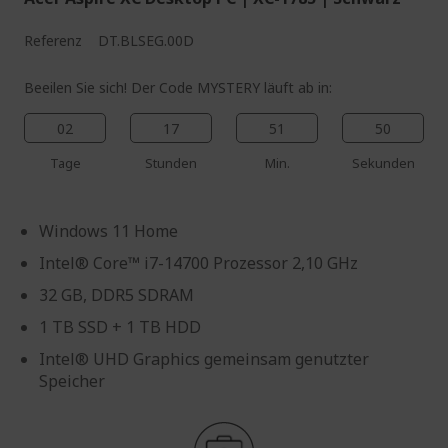
Referenz
DT.BLSEG.00D
Beeilen Sie sich! Der Code MYSTERY läuft ab in:
02
17
51
49
Tage
Stunden
Min.
Sekunden
Windows 11 Home
Intel® Core™ i7-14700 Prozessor 2,10 GHz
32 GB, DDR5 SDRAM
1 TB SSD + 1 TB HDD
Intel® UHD Graphics gemeinsam genutzter
Speicher