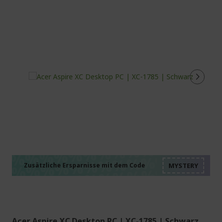
%%%%%%%%%%%%%%
%%%%%%%%%%%%%%
%%%%%%%%%%%%%%
%%%%%%%%%%%%%%
Zusätzliche Ersparnisse mit dem Code
%%%%%%%%%%%%%%
Acer Aspire XC Desktop PC | XC-1785 | Schwarz