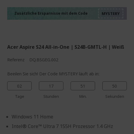
%%%%%%%%%%%%%%
%%%%%%%%%%%%%%
%%%%%%%%%%%%%%
%%%%%%%%%%%%%%
Zusätzliche Ersparnisse mit dem Code
%%%%%%%%%%%%%%
Acer Aspire S24 All-in-One | S24B-GMTL-H | Weiß
Referenz
DQ.BSGEG.002
Beeilen Sie sich! Der Code MYSTERY läuft ab in:
02
17
51
49
Tage
Stunden
Min.
Sekunden
Windows 11 Home
Intel® Core™ Ultra 7 155H Prozessor 1.4 GHz