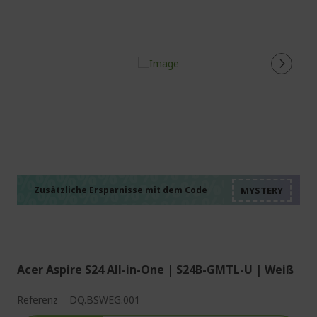
%%%%%%%%%%%%%%
%%%%%%%%%%%%%%
%%%%%%%%%%%%%%
%%%%%%%%%%%%%%
Zusätzliche Ersparnisse mit dem Code
%%%%%%%%%%%%%%
Acer Aspire S24 All-in-One | S24B-GMTL-U | Weiß
Referenz
DQ.BSWEG.001