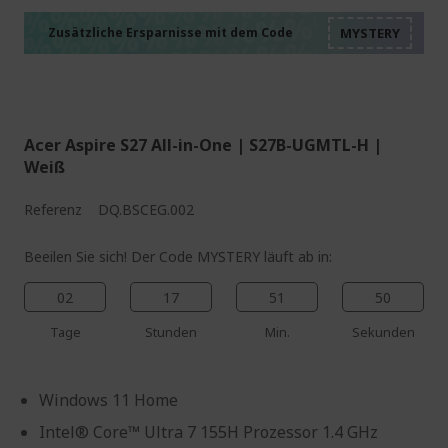
%%%%%%%%%%%%%%
%%%%%%%%%%%%%%
%%%%%%%%%%%%%%
Zusätzliche Ersparnisse mit dem Code
%%%%%%%%%%%%%%
Acer Aspire S27 All-in-One | S27B-UGMTL-H |
Weiß
Referenz
DQ.BSCEG.002
Beeilen Sie sich! Der Code MYSTERY läuft ab in:
02
17
51
49
Tage
Stunden
Min.
Sekunden
Windows 11 Home
Intel® Core™ Ultra 7 155H Prozessor 1.4 GHz