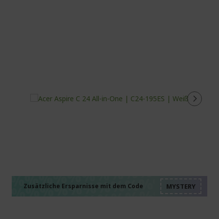
%%%%%%%%%%%%%%
%%%%%%%%%%%%%%
%%%%%%%%%%%%%%
%%%%%%%%%%%%%%
Zusätzliche Ersparnisse mit dem Code
%%%%%%%%%%%%%%