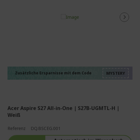
%%%%%%%%%%%%%%
%%%%%%%%%%%%%%
%%%%%%%%%%%%%%
%%%%%%%%%%%%%%
Zusätzliche Ersparnisse mit dem Code
%%%%%%%%%%%%%%
Acer Aspire S27 All-in-One | S27B-UGMTL-H |
Weiß
Referenz
DQ.BSCEG.001