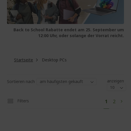
Back to School Rabatte endet am 25. September um
12:00 Uhr, oder solange der Vorrat reicht.
Startseite
Desktop PCs
anzeigen
Sortieren nach
Sei
Sie
Seite
Filters
1
2
Seit
Weit
lesen
gerade
die
Seite