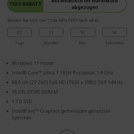
Automatisch im Warenkorb
150 € RABATT
abgezogen
Beeilen Sie sich! Der Code MYSTERY läuft ab in:
02
17
51
49
Tage
Stunden
Min.
Sekunden
Windows 11 Home
Intel® Core™ Ultra 7 155H Prozessor 1.4 GHz
68,6 cm (27 Zoll) Full HD (1920 x 1080) 16:9 144 Hz
16 GB, DDR5 SDRAM
1 TB SSD
Intel® Arc™ Graphics gemeinsam genutzter
Speicher