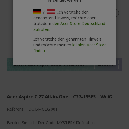
versendet werden.
/
Ich verstehe den
genannten Hinweis, möchte aber
trotzdem
den Acer Store Deutschland
aufrufen.
Ich verstehe den genannten Hinweis
%%%%%%%%%%%%%%
und möchte meinen
lokalen Acer Store
%%%%%%%%%%%%%%
finden.
%%%%%%%%%%%%%%
%%%%%%%%%%%%%%
Zusätzliche Ersparnisse mit dem Code
%%%%%%%%%%%%%%
Acer Aspire C 27 All-in-One | C27-195ES | Weiß
Referenz
DQ.BMGEG.001
Beeilen Sie sich! Der Code MYSTERY läuft ab in: