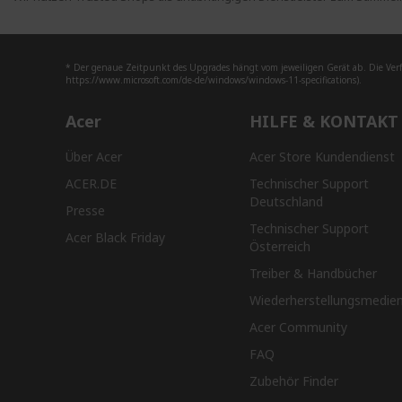
* Der genaue Zeitpunkt des Upgrades hängt vom jeweiligen Gerät ab. Die Ver
https://www.microsoft.com/de-de/windows/windows-11-specifications).
Acer
HILFE & KONTAKT
Über Acer
Acer Store Kundendienst
ACER.DE
Technischer Support
Deutschland
Presse
Technischer Support
Acer Black Friday
Österreich
Treiber & Handbücher
Wiederherstellungsmedie
Acer Community
FAQ
Zubehör Finder