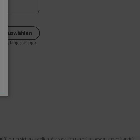
ei auswählen
f, png, bmp, pdf, pptx,
ffen, um sicherzustellen, dass es sich um echte Bewertungen handelt.