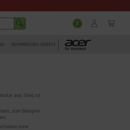
NG
REFURBISHED-GERÄTE
ular aus. Dies ist
eben, zum Beispiel
en.
erhalten eine