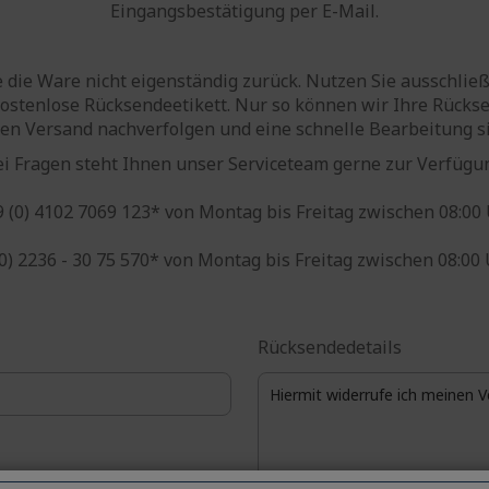
Eingangsbestätigung per E-Mail.
e die Ware nicht eigenständig zurück. Nutzen Sie ausschließ
 kostenlose Rücksendeetikett. Nur so können wir Ihre Rücks
en Versand nachverfolgen und eine schnelle Bearbeitung si
i Fragen steht Ihnen unser Serviceteam gerne zur Verfügu
 (0) 4102 7069 123* von Montag bis Freitag zwischen 08:00 
(0) 2236 - 30 75 570* von Montag bis Freitag zwischen 08:00 
Rücksendedetails