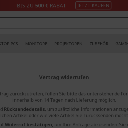
BIS ZU
500 €
RABATT
JETZT KAUFEN
KTOP PCS
MONITORE
PROJEKTOREN
ZUBEHÖR
GAMI
Vertrag widerrufen
rag zurückzutreten, füllen Sie bitte das untenstehende Form
innerhalb von 14 Tagen nach Lieferung möglich.
ld
Rücksendedetails
, um zusätzliche Informationen anzug
lchen Artikel oder wie viele Artikel Sie zurücksenden möcht
auf
Widerruf bestätigen
, um Ihre Anfrage abzusenden. Sie 