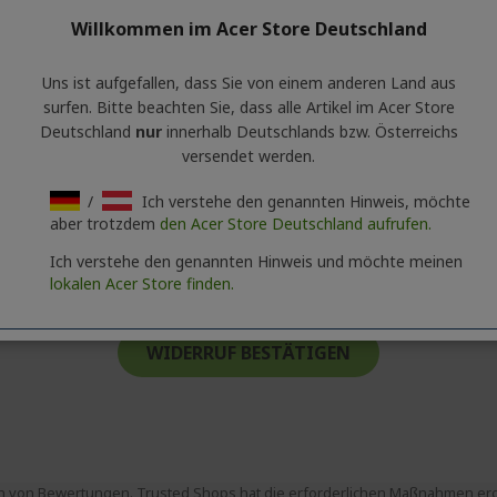
Willkommen im Acer Store Deutschland
Uns ist aufgefallen, dass Sie von einem anderen Land aus
surfen. Bitte beachten Sie, dass alle Artikel im Acer Store
Dat
Deutschland
nur
innerhalb Deutschlands bzw. Österreichs
Erlaubte(r) Dateityp(en): jpg, jpeg, gi
versendet werden.
ppt, docx, doc, mp4, xls, xlsx, csv
nfrage
/
Ich verstehe den genannten Hinweis, möchte
aber trotzdem
den Acer Store Deutschland aufrufen.
Ich verstehe den genannten Hinweis und möchte meinen
lokalen Acer Store finden.
DATENSCHUTZBESTIMMUNGEN
VON ACER GELESEN
WIDERRUF BESTÄTIGEN
 von Bewertungen. Trusted Shops hat die erforderlichen Maßnahmen ergri