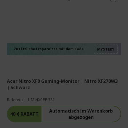
%%%%%%%%%%%%%%
%%%%%%%%%%%%%%
%%%%%%%%%%%%%%
%%%%%%%%%%%%%%
Zusätzliche Ersparnisse mit dem Code
%%%%%%%%%%%%%%
Acer Nitro XF0 Gaming-Monitor | Nitro XF270W3
| Schwarz
Referenz
UM.HX0EE.331
Automatisch im Warenkorb
40 € RABATT
abgezogen