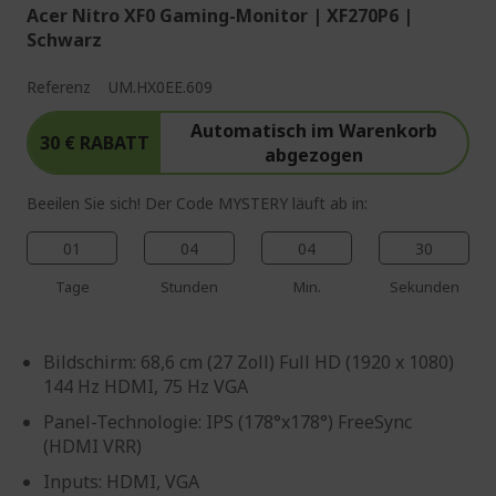
Acer Nitro XF0 Gaming-Monitor | XF270P6 |
Schwarz
Referenz
UM.HX0EE.609
Automatisch im Warenkorb
30 € RABATT
abgezogen
Beeilen Sie sich! Der Code MYSTERY läuft ab in:
01
04
04
29
Tage
Stunden
Min.
Sekunden
Bildschirm: 68,6 cm (27 Zoll) Full HD (1920 x 1080)
144 Hz HDMI, 75 Hz VGA
Panel-Technologie: IPS (178°x178°) FreeSync
(HDMI VRR)
Inputs: HDMI, VGA