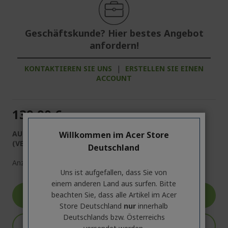
Geschäftskunde? Hier bestes Angebot
anfordern!
KONTAKTIEREN SIE UNS
|
ERSTELLEN SIE EINEN
ACCOUNT
139,90 €
AUF LAGER
Willkommen im Acer Store
(VERSANDZEIT CA. 1 - 4 WERKTAGE)
Deutschland
Anzahl:
Uns ist aufgefallen, dass Sie von
einem anderen Land aus surfen. Bitte
beachten Sie, dass alle Artikel im Acer
Produktseite
Store Deutschland
nur
innerhalb
Deutschlands bzw. Österreichs
In den Warenkorb