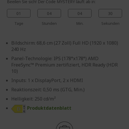
Beeilen Sie sich! Der Code MYSTERY läuft ab in:
01
04
04
29
Tage
Stunden
Min.
Sekunden
Bildschirm: 68,6 cm (27 Zoll) Full HD (1920 x 1080)
240 Hz
Panel-Technologie: IPS (178°x178°) AMD
FreeSync™ Premium zertifiziert, HDR Ready (HDR
10)
Inputs: 1 x DisplayPort, 2 x HDMI
Reaktionszeit: 0,50 ms (GTG, Min.)
Helligkeit: 250 cd/m²
Produktdatenblatt