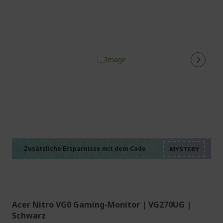
%%%%%%%%%%%%%%
%%%%%%%%%%%%%%
%%%%%%%%%%%%%%
%%%%%%%%%%%%%%
Zusätzliche Ersparnisse mit dem Code
%%%%%%%%%%%%%%
Acer Nitro VG0 Gaming-Monitor | VG270UG |
Schwarz