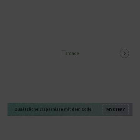
%%%%%%%%%%%%%%
%%%%%%%%%%%%%%
%%%%%%%%%%%%%%
%%%%%%%%%%%%%%
Zusätzliche Ersparnisse mit dem Code
%%%%%%%%%%%%%%