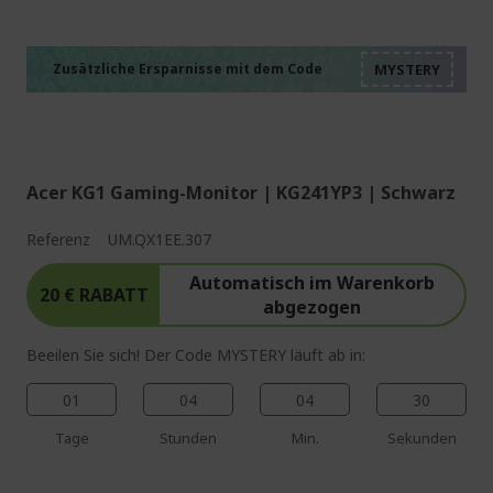
%%%%%%%%%%%%%%
%%%%%%%%%%%%%%
%%%%%%%%%%%%%%
%%%%%%%%%%%%%%
Zusätzliche Ersparnisse mit dem Code
%%%%%%%%%%%%%%
Acer KG1 Gaming-Monitor | KG241YP3 | Schwarz
Referenz
UM.QX1EE.307
Automatisch im Warenkorb
20 € RABATT
abgezogen
Beeilen Sie sich! Der Code MYSTERY läuft ab in:
01
04
04
29
Tage
Stunden
Min.
Sekunden