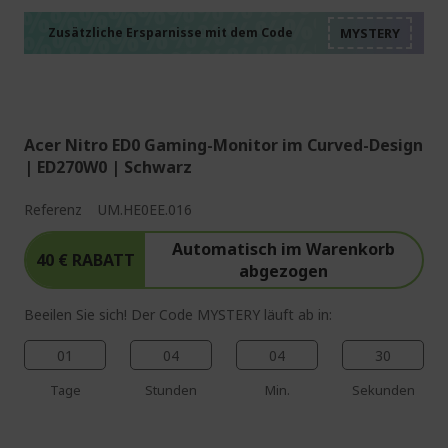
%%%%%%%%%%%%%%
%%%%%%%%%%%%%%
%%%%%%%%%%%%%%
Zusätzliche Ersparnisse mit dem Code
%%%%%%%%%%%%%%
Acer Nitro ED0 Gaming-Monitor im Curved-Design
| ED270W0 | Schwarz
Referenz
UM.HE0EE.016
Automatisch im Warenkorb
40 € RABATT
abgezogen
Beeilen Sie sich! Der Code MYSTERY läuft ab in:
01
04
04
29
Tage
Stunden
Min.
Sekunden