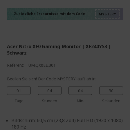
%%%%%%%%%%%%%%
%%%%%%%%%%%%%%
%%%%%%%%%%%%%%
%%%%%%%%%%%%%%
Zusätzliche Ersparnisse mit dem Code
%%%%%%%%%%%%%%
Acer Nitro XF0 Gaming-Monitor | XF240YS3 |
Schwarz
Referenz
UM.QX0EE.301
Beeilen Sie sich! Der Code MYSTERY läuft ab in:
01
04
04
29
Tage
Stunden
Min.
Sekunden
Bildschirm: 60,5 cm (23,8 Zoll) Full HD (1920 x 1080)
180 Hz