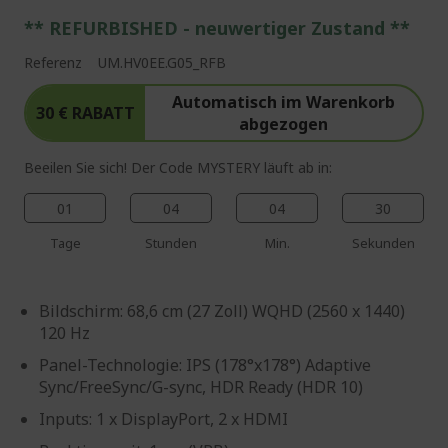
** REFURBISHED - neuwertiger Zustand **
Referenz
UM.HV0EE.G05_RFB
Automatisch im Warenkorb
30 € RABATT
abgezogen
Beeilen Sie sich! Der Code MYSTERY läuft ab in:
01
04
04
29
Tage
Stunden
Min.
Sekunden
Bildschirm: 68,6 cm (27 Zoll) WQHD (2560 x 1440)
120 Hz
Panel-Technologie: IPS (178°x178°) Adaptive
Sync/FreeSync/G-sync, HDR Ready (HDR 10)
Inputs: 1 x DisplayPort, 2 x HDMI