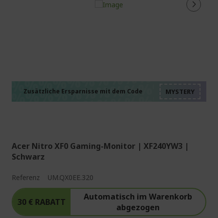
%%%%%%%%%%%%%%
%%%%%%%%%%%%%%
%%%%%%%%%%%%%%
%%%%%%%%%%%%%%
Zusätzliche Ersparnisse mit dem Code
%%%%%%%%%%%%%%
Acer Nitro XF0 Gaming-Monitor | XF240YW3 |
Schwarz
Referenz
UM.QX0EE.320
Automatisch im Warenkorb
30 € RABATT
abgezogen