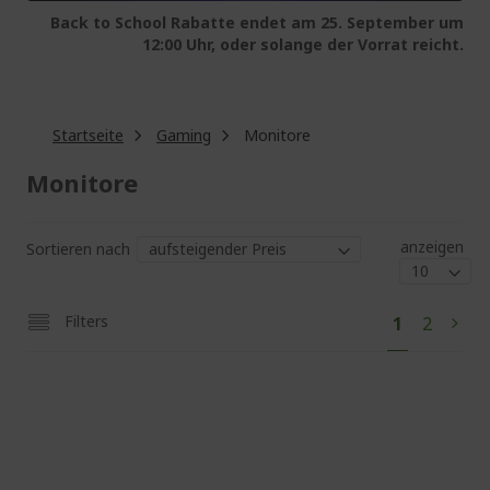
Back to School Rabatte endet am 25. September um
12:00 Uhr, oder solange der Vorrat reicht.
Startseite
Gaming
Monitore
Monitore
anzeigen
Sortieren nach
Sei
Sie
Seite
Filters
1
2
Seit
Weit
lesen
gerade
die
Seite