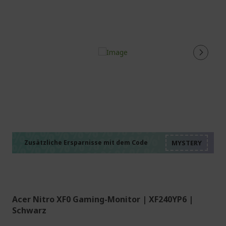
%%%%%%%%%%%%%%
%%%%%%%%%%%%%%
%%%%%%%%%%%%%%
%%%%%%%%%%%%%%
Zusätzliche Ersparnisse mit dem Code
%%%%%%%%%%%%%%
Acer Nitro XF0 Gaming-Monitor | XF240YP6 |
Schwarz