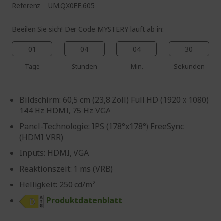
Referenz
UM.QX0EE.605
Beeilen Sie sich! Der Code MYSTERY läuft ab in:
01
04
04
29
Tage
Stunden
Min.
Sekunden
Bildschirm: 60,5 cm (23,8 Zoll) Full HD (1920 x 1080)
144 Hz HDMI, 75 Hz VGA
Panel-Technologie: IPS (178°x178°) FreeSync
(HDMI VRR)
Inputs: HDMI, VGA
Reaktionszeit: 1 ms (VRB)
Helligkeit: 250 cd/m²
Produktdatenblatt