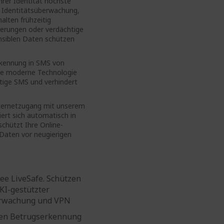
hrer Identität höchste
e Identitätsüberwachung,
alten frühzeitig
rungen oder verdächtige
ensiblen Daten schützen
rkennung in SMS von
se moderne Technologie
htige SMS und verhindert
Internetzugang mit unserem
viert sich automatisch in
hützt Ihre Online-
 Daten vor neugierigen
fee LiveSafe. Schützen
KI-gestützter
erwachung und VPN
zten Betrugserkennung