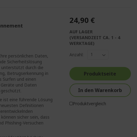
24,90 €
bonnement
AUF LAGER
(VERSANDZEIT CA. 1 - 4
WERKTAGE)
Anzahl:
Ihre persönlichen Daten,
nde Sicherheitslösung
 unterstützt durch die
ng, Betrugserkennung in
Produktseite
s Surfen und einen
e Geräte und Daten
In den Warenkorb
 geschützt.
e ist eine führende Lösung
Produktvergleich
 neuesten Definitionen
iterentwickelnden
 können sicher sein, dass
nd Phishing-Versuchen