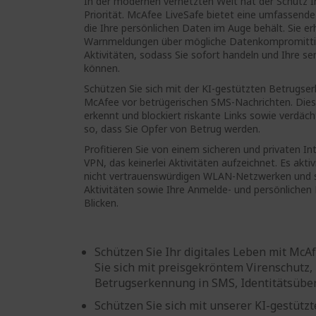
In der modernen vernetzten Welt hat der Schutz I
Priorität. McAfee LiveSafe bietet eine umfassend
die Ihre persönlichen Daten im Auge behält. Sie erh
Warnmeldungen über mögliche Datenkompromittie
Aktivitäten, sodass Sie sofort handeln und Ihre s
können.
Schützen Sie sich mit der KI-gestützten Betrugse
McAfee vor betrügerischen SMS-Nachrichten. Die
erkennt und blockiert riskante Links sowie verdäc
so, dass Sie Opfer von Betrug werden.
Profitieren Sie von einem sicheren und privaten 
VPN, das keinerlei Aktivitäten aufzeichnet. Es akti
nicht vertrauenswürdigen WLAN-Netzwerken und sc
Aktivitäten sowie Ihre Anmelde- und persönlichen
Blicken.
Schützen Sie Ihr digitales Leben mit McA
Sie sich mit preisgekröntem Virenschutz, 
Betrugserkennung in SMS, Identitätsüb
Schützen Sie sich mit unserer KI-gestüt