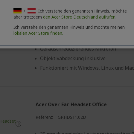
/
Ich verstehe den genannten Hinweis, möchte
Referenz
HP.EXPBG.019
aber trotzdem
den Acer Store Deutschland aufrufen.
Ich verstehe den genannten Hinweis und möchte meinen
Full HD 1080p bei 30 fps
lokalen Acer Store finden.
80° Weitwinkelobjektiv
Geräuschreduzierendes Mikrofon
Objektivabdeckung inklusive
Funktioniert mit Windows, Linux und Mac
Acer Over-Ear-Headset Office
Referenz
GP.HDS11.02D
30 mm dynamische Lautsprechertreiber, 2