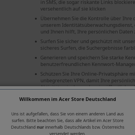
in SMS, die sogar riskante Links blockier
versehentlich auf sie klicken
Übernehmen Sie die Kontrolle über Ihre di
unserem Identitätsüberwachungsdienst, d
und Ihnen hilft, Ihre persönlichen Daten
Surfen Sie sicher und geschützt mit unse
sicheres Surfen, die Suchergebnisse farb
Generieren und speichern Sie starke Ke
benutzerfreundlichen Kennwort-Manage
Schützen Sie Ihre Online-Privatsphäre m
unbegrenzten VPN, damit Ihre persönlic
Aktivitäten insbesondere im öffentlichen
Schützen Sie Ihre Geräte mit dem preisg
Willkommen im Acer Store Deutschland
Virenschutz vor den neuesten Bedrohun
Uns ist aufgefallen, dass Sie von einem anderen Land aus
surfen. Bitte beachten Sie, dass alle Artikel im Acer Store
Deutschland
nur
innerhalb Deutschlands bzw. Österreichs
versendet werden.
Acer FHD-Webcam