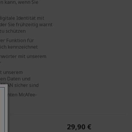
en kann, wenn Sie
gitale Identität mit
er Sie frühzeitig warnt
 zu schützen
rer Funktion für
lich kennzeichnet
nnwörter mit unserem
r
it unserem
hen Daten und
 WLAN sicher sind
ekrönten McAfee-
gen
29,90 €