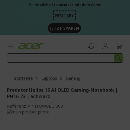
Zum
Zusätzliche Ersparnisse mit dem Code:
Inhalt
springen
MYSTERY
JETZT SPAREN
Startseite
Laptops
Gaming
Predator Helios 16 AI OLED Gaming-Notebook |
PH16-73 | Schwarz
Referenz
NH.QW0EG.003
Zum
Ende
Zum
der
Anfang
Bildgalerie
der