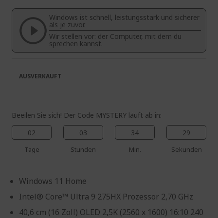
springen
Bildgalerie
Windows ist schnell, leistungsstark und sicherer
springen
als je zuvor.
Wir stellen vor: der Computer, mit dem du
sprechen kannst.
AUSVERKAUFT
Beeilen Sie sich! Der Code MYSTERY läuft ab in:
02
03
34
28
Tage
Stunden
Min.
Sekunden
Windows 11 Home
Intel® Core™ Ultra 9 275HX Prozessor 2,70 GHz
40,6 cm (16 Zoll) OLED 2,5K (2560 x 1600) 16:10 240