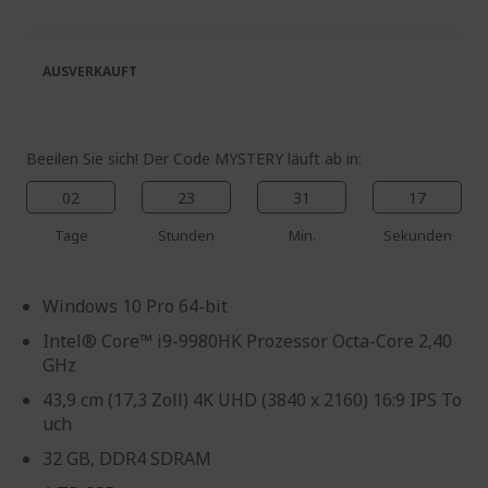
springen
Bildgalerie
springen
AUSVERKAUFT
Beeilen Sie sich! Der Code MYSTERY läuft ab in:
02
23
31
16
Tage
Stunden
Min.
Sekunden
Windows 10 Pro 64-bit
Intel® Core™ i9-9980HK Prozessor Octa-Core 2,40
GHz
43,9 cm (17,3 Zoll) 4K UHD (3840 x 2160) 16:9 IPS To
uch
32 GB, DDR4 SDRAM