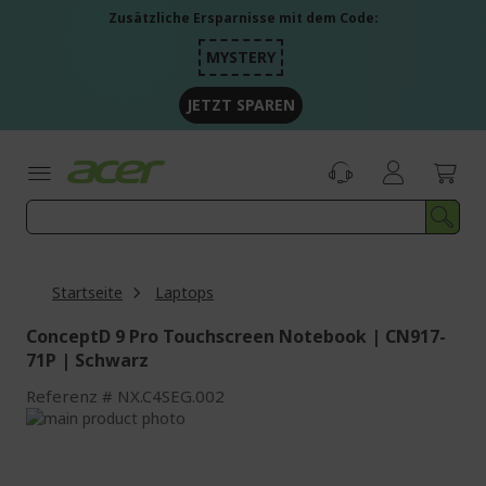
Zum
Zusätzliche Ersparnisse mit dem Code:
Inhalt
springen
MYSTERY
JETZT SPAREN
Startseite
Laptops
ConceptD 9 Pro Touchscreen Notebook | CN917-
71P | Schwarz
Referenz
NX.C4SEG.002
Zum
Ende
Zum
der
Anfang
Bildgalerie
der