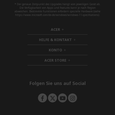
* Der genaue Zeitpunkt des Upgrades hängt vom jeweiligen Gerät ab.
Die Verfügbarkeit von Apps und Features kann je nach Region
abweichen. Bestimmte Funktionen erfordern spezielle Hardware (siehe
https://www.microsoft.com/de-de/windows/windows-11-specifications).
ACER
h
i
HILFE & KONTAKT
d
h
d
i
KONTO
e
h
d
n
i
d
ACER STORE
d
h
e
d
i
n
e
d
n
d
e
Folgen Sie uns auf Social
n