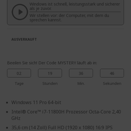
Windows ist schnell, leistungsstark und sicherer
springen
als je zuvor.
Wir stellen vor: der Computer, mit dem du
sprechen kannst.
AUSVERKAUFT
Beeilen Sie sich! Der Code MYSTERY läuft ab in:
02
19
36
45
Tage
Stunden
Min.
Sekunden
Windows 11 Pro 64-bit
Intel® Core™ i7-11800H Prozessor Octa-Core 2,40
GHz
35,6 cm (14 Zoll) Full HD (1920 x 1080) 16:9 IPS