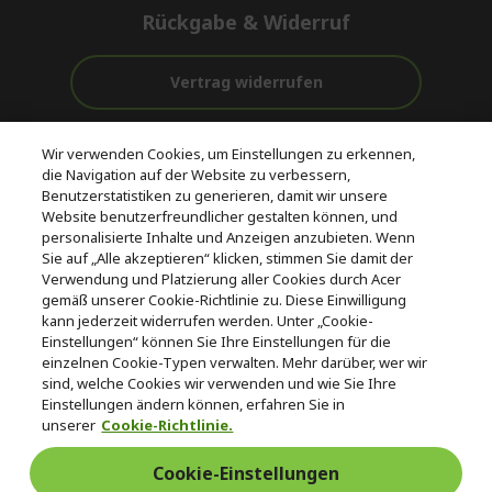
Rückgabe & Widerruf
Vertrag widerrufen
Unterstützung
Kostenloser
Wir verwenden Cookies, um Einstellungen zu erkennen,
vor und nach
Zahlung
Versand
die Navigation auf der Website zu verbessern,
dem Kauf
Benutzerstatistiken zu generieren, damit wir unsere
Website benutzerfreundlicher gestalten können, und
© 2026 Acer Inc.
personalisierte Inhalte und Anzeigen anzubieten. Wenn
CPYou BV ist der autorisierte Wiederverkäufer und Händler der
Sie auf „Alle akzeptieren“ klicken, stimmen Sie damit der
Produkte und Dienstleistungen, die in diesem Shop angeboten
Verwendung und Platzierung aller Cookies durch Acer
werden.
gemäß unserer Cookie-Richtlinie zu. Diese Einwilligung
kann jederzeit widerrufen werden. Unter „Cookie-
Einstellungen“ können Sie Ihre Einstellungen für die
einzelnen Cookie-Typen verwalten. Mehr darüber, wer wir
sind, welche Cookies wir verwenden und wie Sie Ihre
Einstellungen ändern können, erfahren Sie in
unserer
Cookie-Richtlinie.
Deutschland
/
Österreich
Cookie-Einstellungen