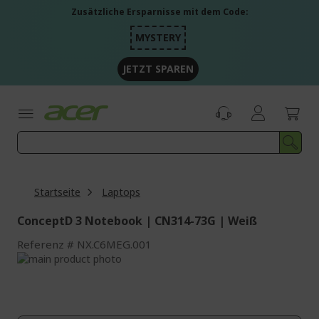
Zum
Zusätzliche Ersparnisse mit dem Code:
Inhalt
springen
MYSTERY
JETZT SPAREN
Startseite
Laptops
ConceptD 3 Notebook | CN314-73G | Weiß
Referenz
NX.C6MEG.001
Zum
Ende
Zum
der
Anfang
Bildgalerie
der
springen
Bildgalerie