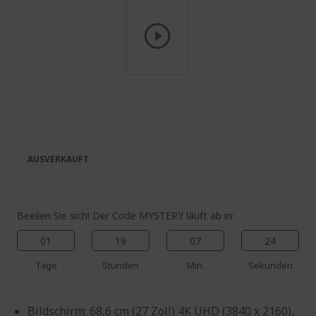
Zum
Anfang
der
Bildgalerie
springen
AUSVERKAUFT
Beeilen Sie sich! Der Code MYSTERY läuft ab in:
01
19
07
24
Tage
Stunden
Min.
Sekunden
Bildschirm: 68,6 cm (27 Zoll) 4K UHD (3840 x 2160),