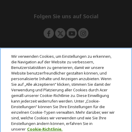
e
d
n
d
e
Folgen Sie uns auf Social
n
Wir verwenden Cookies, um Einstellungen zu erkennen,
Rückgabe & Widerruf
die Navigation auf der Website zu verbessern,
Benutzerstatistiken zu generieren, damit wir unsere
Website benutzerfreundlicher gestalten können, und
Vertrag widerrufen
personalisierte Inhalte und Anzeigen anzubieten. Wenn
Sie auf „Alle akzeptieren“ klicken, stimmen Sie damit der
Verwendung und Platzierung aller Cookies durch Acer
Unterstützung
Kostenloser
gemäß unserer Cookie-Richtlinie zu. Diese Einwilligung
vor und nach
Zahlung
Versand
kann jederzeit widerrufen werden. Unter „Cookie-
dem Kauf
Einstellungen“ können Sie Ihre Einstellungen für die
einzelnen Cookie-Typen verwalten. Mehr darüber, wer wir
© 2026 Acer Inc.
sind, welche Cookies wir verwenden und wie Sie Ihre
CPYou BV ist der autorisierte Wiederverkäufer und Händler der
Einstellungen ändern können, erfahren Sie in
Produkte und Dienstleistungen, die in diesem Shop angeboten
unserer
Cookie-Richtlinie.
werden.