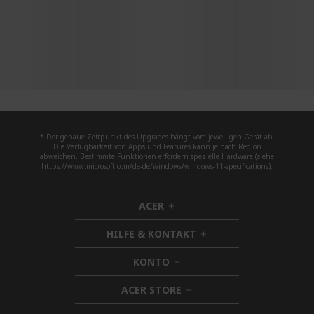
* Der genaue Zeitpunkt des Upgrades hängt vom jeweiligen Gerät ab.
Die Verfügbarkeit von Apps und Features kann je nach Region
abweichen. Bestimmte Funktionen erfordern spezielle Hardware (siehe
https://www.microsoft.com/de-de/windows/windows-11-specifications).
ACER
h
i
HILFE & KONTAKT
d
h
d
i
KONTO
e
h
d
n
i
d
ACER STORE
d
h
e
d
i
n