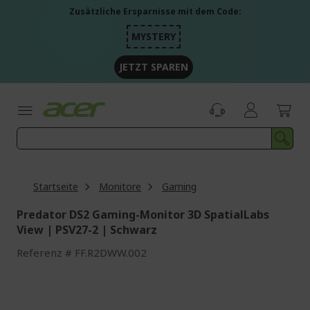
Zum
Zusätzliche Ersparnisse mit dem Code:
Inhalt
springen
MYSTERY
JETZT SPAREN
Startseite
Monitore
Gaming
Predator DS2 Gaming-Monitor 3D SpatialLabs
View | PSV27-2 | Schwarz
Referenz
FF.R2DWW.002
Zum
Ende
der
Bildgalerie