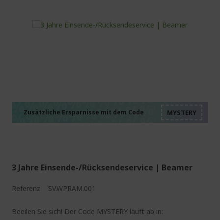
%%%%%%%%%%%%%%
%%%%%%%%%%%%%%
%%%%%%%%%%%%%%
%%%%%%%%%%%%%%
Zusätzliche Ersparnisse mit dem Code
%%%%%%%%%%%%%%
3 Jahre Einsende-/Rücksendeservice | Beamer
Referenz
SV.WPRAM.001
Beeilen Sie sich! Der Code MYSTERY läuft ab in: