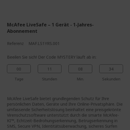
%%%%%%%%%%%%%%
%%%%%%%%%%%%%%
McAfee LiveSafe – 1 Gerät - 1-Jahres-
Abonnement
Referenz
MAF.LS1YRS.001
Beeilen Sie sich! Der Code MYSTERY läuft ab in:
00
11
08
33
Tage
Stunden
Min.
Sekunden
McAfee LiveSafe bietet grundlegenden Schutz für Ihre
persönlichen Daten, Geräte und Ihre Online-Privatsphäre. Die
umfassende Sicherheitslösung beinhaltet eine preisgekrönte
Virenschutzsoftware unterstützt durch die smarte McAfee-
KI™, Echtzeit-Bedrohungserkennung, Betrugserkennung in
SMS, Secure VPN, Identitätsüberwachung, sicheres Surfen