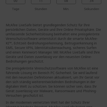
00
11
08
33
Tage
Stunden
Min.
Sekunden
McAfee LiveSafe bietet grundlegenden Schutz für Ihre
persönlichen Daten, Geräte und Ihre Online-Privatsphäre. Die
umfassende Sicherheitslösung beinhaltet eine preisgekrönte
Virenschutzsoftware unterstützt durch die smarte McAfee-
KI™, Echtzeit-Bedrohungserkennung, Betrugserkennung in
SMS, Secure VPN, Identitätsüberwachung, sicheres Surfen
und einen Kennwort-Manager. Mit McAfee LiveSafe sind Ihre
Geräte und Daten zuverlässig vor den neuesten Online-
Bedrohungen geschützt.
Die preisgekrönte Virenschutzsoftware von McAfee ist eine
führende Lösung im Bereich PC-Sicherheit. Sie wird laufend
mit den neuesten Definitionen aktualisiert, um Ihr Gerät vor
den sich ständig weiterentwickelnden Bedrohungen in der
digitalen Welt zu schützen. Sie können sicher sein, dass Ihr
Gerät zuverlässig vor Malware, Ransomware und Phishing-
Versuchen geschützt ist.
In der modernen vernetzten Welt hat der Schutz Ihrer
Identität höchste Priorität. McAfee LiveSafe bietet eine