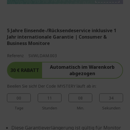
%%%%%%%%%%%%%%
%%%%%%%%%%%%%%
5 Jahre Einsende-/Rücksendeservice inklusive 1
Jahr internationale Garantie | Consumer &
Business Monitore
Referenz
SV.WLDAM.003
Automatisch im Warenkorb
30 € RABATT
abgezogen
Beeilen Sie sich! Der Code MYSTERY läuft ab in:
00
11
08
33
Tage
Stunden
Min.
Sekunden
Diese Garantieverlängerung ist gültig für Monitor