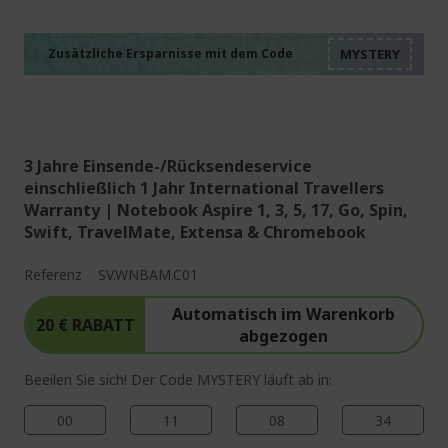
%%%%%%%%%%%%%%
%%%%%%%%%%%%%%
%%%%%%%%%%%%%%
%%%%%%%%%%%%%%
Zusätzliche Ersparnisse mit dem Code
%%%%%%%%%%%%%%
3 Jahre Einsende-/Rücksendeservice
einschließlich 1 Jahr International Travellers
Warranty | Notebook Aspire 1, 3, 5, 17, Go, Spin,
Swift, TravelMate, Extensa & Chromebook
Referenz
SV.WNBAM.C01
Automatisch im Warenkorb
20 € RABATT
abgezogen
Beeilen Sie sich! Der Code MYSTERY läuft ab in:
00
11
08
33