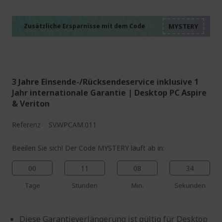
%%%%%%%%%%%%%%
%%%%%%%%%%%%%%
%%%%%%%%%%%%%%
%%%%%%%%%%%%%%
Zusätzliche Ersparnisse mit dem Code
%%%%%%%%%%%%%%
3 Jahre Einsende-/Rücksendeservice inklusive 1
Jahr internationale Garantie | Desktop PC Aspire
& Veriton
Referenz
SV.WPCAM.011
Beeilen Sie sich! Der Code MYSTERY läuft ab in:
00
11
08
33
Tage
Stunden
Min.
Sekunden
Diese Garantieverlängerung ist gültig für Desktop