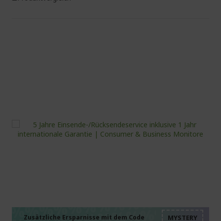
%%%%%%%%%%%%%%
%%%%%%%%%%%%%%
%%%%%%%%%%%%%%
Zusätzliche Ersparnisse mit dem Code