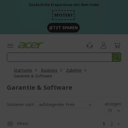
Zum
Zusätzliche Ersparnisse mit dem Code:
Inhalt
springen
MYSTERY
JETZT SPAREN
Startseite
Business
Zubehör
Garantie & Software
Garantie & Software
anzeigen
Sortieren nach
Sei
Sie
Seite
Filters
1
2
Seit
Weit