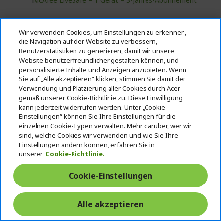
Wir verwenden Cookies, um Einstellungen zu erkennen,
die Navigation auf der Website zu verbessern,
%%%%%%%%%%%%%%
Benutzerstatistiken zu generieren, damit wir unsere
%%%%%%%%%%%%%%
Website benutzerfreundlicher gestalten können, und
%%%%%%%%%%%%%%
personalisierte Inhalte und Anzeigen anzubieten. Wenn
Sie auf „Alle akzeptieren“ klicken, stimmen Sie damit der
%%%%%%%%%%%%%%
Verwendung und Platzierung aller Cookies durch Acer
Zusätzliche Ersparnisse mit dem Code
%%%%%%%%%%%%%%
gemäß unserer Cookie-Richtlinie zu. Diese Einwilligung
kann jederzeit widerrufen werden. Unter „Cookie-
Einstellungen“ können Sie Ihre Einstellungen für die
einzelnen Cookie-Typen verwalten. Mehr darüber, wer wir
sind, welche Cookies wir verwenden und wie Sie Ihre
McAfee LiveSafe – 1 Gerät – 3-Jahres-
Einstellungen ändern können, erfahren Sie in
Abonnement
unserer
Cookie-Richtlinie.
Cookie-Einstellungen
Referenz
MAF.LS3YRS.001
Beeilen Sie sich! Der Code MYSTERY läuft ab in:
Alle akzeptieren
00
11
08
33