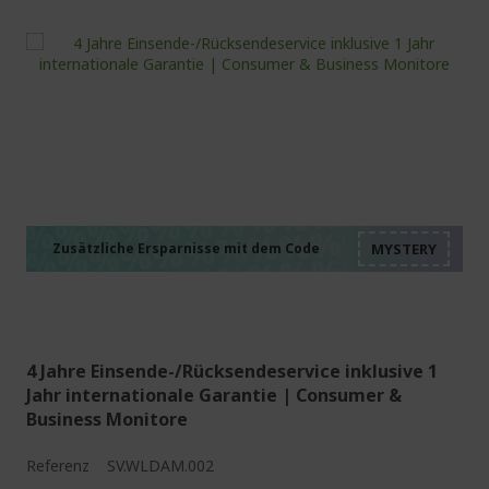
%%%%%%%%%%%%%%
%%%%%%%%%%%%%%
%%%%%%%%%%%%%%
%%%%%%%%%%%%%%
Zusätzliche Ersparnisse mit dem Code
%%%%%%%%%%%%%%
4 Jahre Einsende-/Rücksendeservice inklusive 1
Jahr internationale Garantie | Consumer &
Business Monitore
Referenz
SV.WLDAM.002