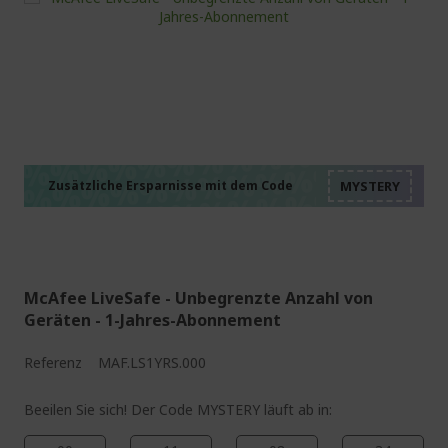
%%%%%%%%%%%%%%
%%%%%%%%%%%%%%
%%%%%%%%%%%%%%
%%%%%%%%%%%%%%
Zusätzliche Ersparnisse mit dem Code
%%%%%%%%%%%%%%
McAfee LiveSafe - Unbegrenzte Anzahl von
Geräten - 1-Jahres-Abonnement
Referenz
MAF.LS1YRS.000
Beeilen Sie sich! Der Code MYSTERY läuft ab in: