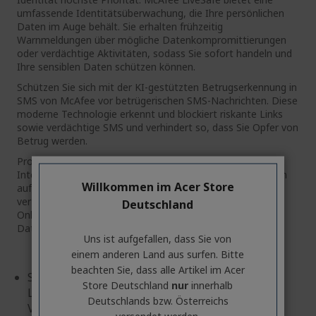
umfassende Identitätsüberwachung, die Ihre persönlichen
Daten im Auge behält. Sie erhalten frühzeitig
Warnmeldungen über mögliche Datenkompromittierungen
oder verdächtige Aktivitäten, sodass Sie sofort handeln und
Ihre sensiblen Daten schützen können.
Schützen Sie sich mit der KI-gestützten Betrugserkennung in
SMS von McAfee vor betrügerischen SMS-Nachrichten. Diese
moderne Technologie erkennt und blockiert riskante Links
sowie verdächtige SMS und verhindert so, dass Sie Opfer von
Betrug werden.
Profitieren Sie von einem sicheren und privaten
Internetzugang mit unserem VPN, das keinerlei Aktivitäten
Willkommen im Acer Store
aufzeichnet. Es aktiviert sich automatisch in nicht
vertrauenswürdigen WLAN-Netzwerken und schützt Ihre
Deutschland
Online-Aktivitäten sowie Ihre Anmelde- und persönlichen
Daten vor neugierigen Blicken.
Uns ist aufgefallen, dass Sie von
einem anderen Land aus surfen. Bitte
beachten Sie, dass alle Artikel im Acer
Schützen Sie Ihr digitales Leben mit McAfee
Store Deutschland
nur
innerhalb
LiveSafe. Schützen Sie sich mit preisgekröntem
Deutschlands bzw. Österreichs
Virenschutz, KI-gestützter Betrugserkennung in