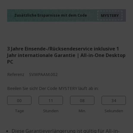
%%%%%%%%%%%%%%
%%%%%%%%%%%%%%
%%%%%%%%%%%%%%
%%%%%%%%%%%%%%
Zusätzliche Ersparnisse mit dem Code
%%%%%%%%%%%%%%
3 Jahre Einsende-/Rücksendeservice inklusive 1
Jahr internationale Garantie | All-in-One Desktop
PC
Referenz
SV.WPAAM.002
Beeilen Sie sich! Der Code MYSTERY läuft ab in:
00
11
08
33
Tage
Stunden
Min.
Sekunden
Diese Garantieverlängerung ist gültig für All-in-