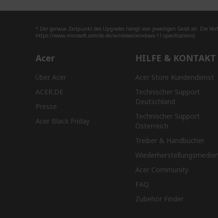
* Der genaue Zeitpunkt des Upgrades hängt vom jeweiligen Gerät ab. Die Ver
https://www.microsoft.com/de-de/windows/windows-11-specifications).
Acer
HILFE & KONTAKT
Über Acer
Acer Store Kundendienst
ACER.DE
Technischer Support
Deutschland
Presse
Technischer Support
Acer Black Friday
Österreich
Treiber & Handbücher
Wiederherstellungsmedie
Acer Community
FAQ
Zubehör Finder