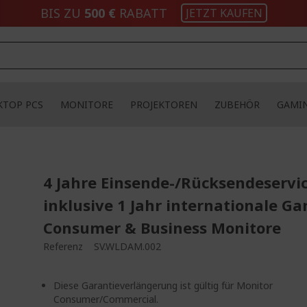
BIS ZU
500 €
RABATT
JETZT KAUFEN
KTOP PCS
MONITORE
PROJEKTOREN
ZUBEHÖR
GAMI
4 Jahre Einsende-/Rücksendeservi
inklusive 1 Jahr internationale Ga
Consumer & Business Monitore
Referenz
SV.WLDAM.002
Diese Garantieverlängerung ist gültig für Monitor
Consumer/Commercial.