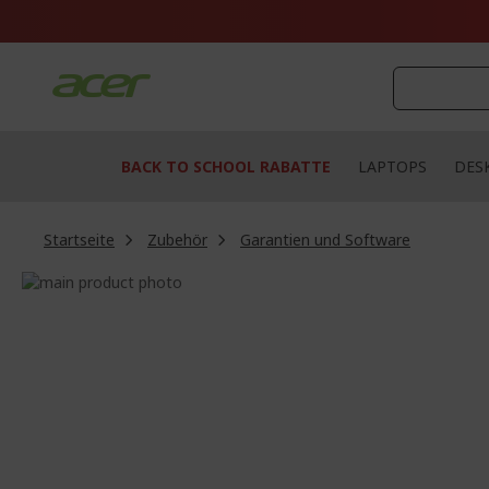
Zum
Inhalt
springen
BACK TO SCHOOL RABATTE
LAPTOPS
DES
Startseite
Zubehör
Garantien und Software
Zum
Ende
Zum
der
Anfang
Bildgalerie
der
springen
Bildgalerie
springen