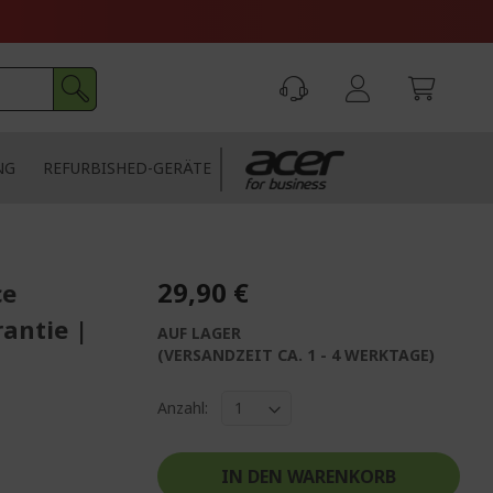
NG
REFURBISHED-GERÄTE
29,90 €
ce
rantie |
AUF LAGER
(VERSANDZEIT CA. 1 - 4 WERKTAGE)
Anzahl:
IN DEN WARENKORB