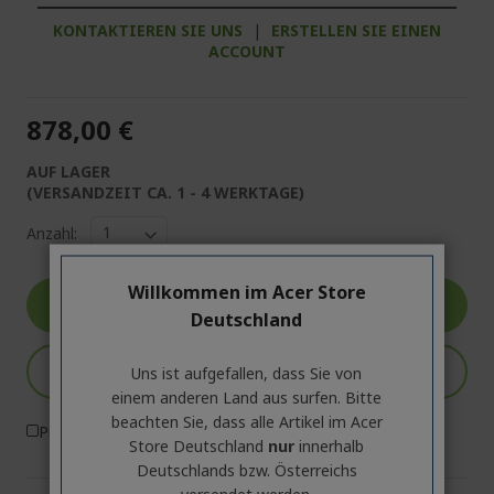
KONTAKTIEREN SIE UNS
|
ERSTELLEN SIE EINEN
ACCOUNT
878,00 €
AUF LAGER
(VERSANDZEIT CA. 1 - 4 WERKTAGE)
Anzahl:
Willkommen im Acer Store
Produktseite
Deutschland
In den Warenkorb
Uns ist aufgefallen, dass Sie von
einem anderen Land aus surfen. Bitte
beachten Sie, dass alle Artikel im Acer
Produktvergleich
Store Deutschland
nur
innerhalb
Deutschlands bzw. Österreichs