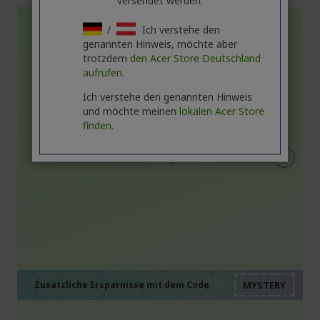
versendet werden.
/
Ich verstehe den
genannten Hinweis, möchte aber
trotzdem
den Acer Store Deutschland
aufrufen.
Ich verstehe den genannten Hinweis
und möchte meinen
lokalen Acer Store
finden.
%%%%%%%%%%%%%%
%%%%%%%%%%%%%%
%%%%%%%%%%%%%%
%%%%%%%%%%%%%%
Zusätzliche Ersparnisse mit dem Code