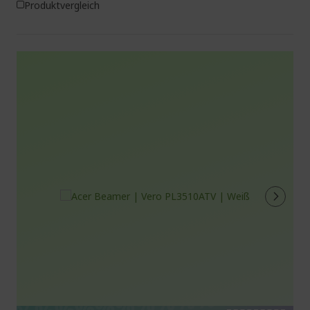
Produktvergleich
%%%%%%%%%%%%%%
%%%%%%%%%%%%%%