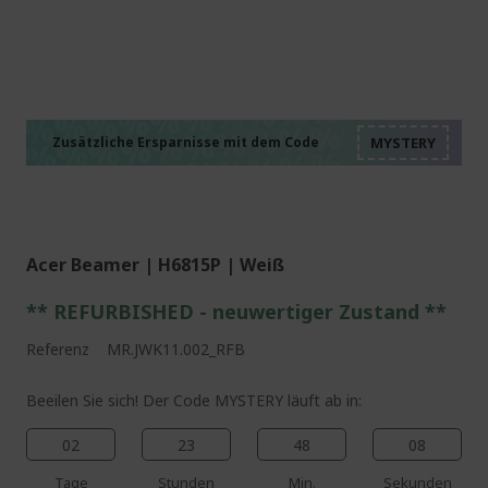
%%%%%%%%%%%%%%
%%%%%%%%%%%%%%
%%%%%%%%%%%%%%
%%%%%%%%%%%%%%
Zusätzliche Ersparnisse mit dem Code
%%%%%%%%%%%%%%
Acer Beamer | H6815P | Weiß
** REFURBISHED - neuwertiger Zustand **
Referenz
MR.JWK11.002_RFB
Beeilen Sie sich! Der Code MYSTERY läuft ab in:
02
23
48
07
Tage
Stunden
Min.
Sekunden