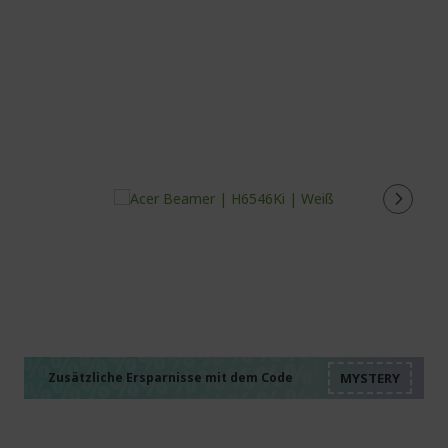
%%%%%%%%%%%%%%
%%%%%%%%%%%%%%
%%%%%%%%%%%%%%
%%%%%%%%%%%%%%
Zusätzliche Ersparnisse mit dem Code
%%%%%%%%%%%%%%