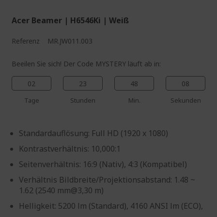
Acer Beamer | H6546Ki | Weiß
Referenz
MR.JW011.003
Beeilen Sie sich! Der Code MYSTERY läuft ab in:
02
23
48
07
Tage
Stunden
Min.
Sekunden
Standardauflösung: Full HD (1920 x 1080)
Kontrastverhältnis: 10,000:1
Seitenverhältnis: 16:9 (Nativ), 4:3 (Kompatibel)
Verhältnis Bildbreite/Projektionsabstand: 1.48 ~
1.62 (2540 mm@3,30 m)
Helligkeit: 5200 lm (Standard), 4160 ANSI lm (ECO),