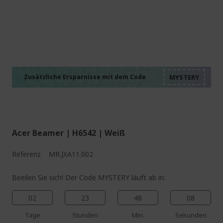
%%%%%%%%%%%%%%
%%%%%%%%%%%%%%
%%%%%%%%%%%%%%
%%%%%%%%%%%%%%
Zusätzliche Ersparnisse mit dem Code
%%%%%%%%%%%%%%
Acer Beamer | H6542 | Weiß
Referenz
MR.JXA11.002
Beeilen Sie sich! Der Code MYSTERY läuft ab in:
02
23
48
07
Tage
Stunden
Min.
Sekunden