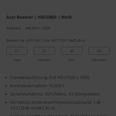
%%%%%%%%%%%%%%
Acer Beamer | H6533BDi | Weiß
Referenz
MR.JW011.00N
Beeilen Sie sich! Der Code MYSTERY läuft ab in:
02
23
48
07
Tage
Stunden
Min.
Sekunden
Standardauflösung: Full HD (1920 x 1080)
Kontrastverhältnis: 10,000:1
Seitenverhältnis: 16:9 (Nativ), 4:3 (Kompatibel)
Verhältnis Bildbreite/Projektionsabstand: 1.48 ~
1.62 (2540 mm@3,30 m)