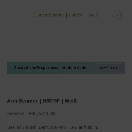
%%%%%%%%%%%%%%
%%%%%%%%%%%%%%
%%%%%%%%%%%%%%
%%%%%%%%%%%%%%
Zusätzliche Ersparnisse mit dem Code
%%%%%%%%%%%%%%
Acer Beamer | H6815P | Weiß
Referenz
MR.JWK11.002
Beeilen Sie sich! Der Code MYSTERY läuft ab in: