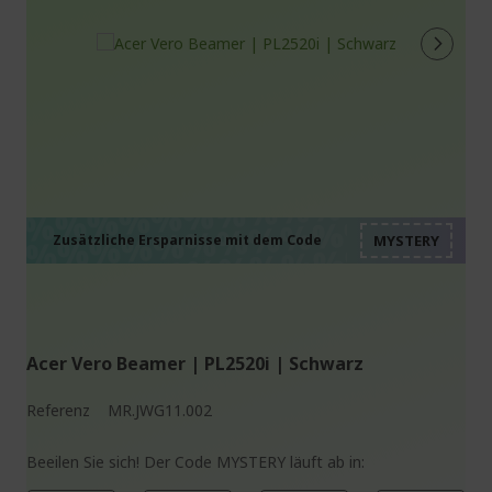
%%%%%%%%%%%%%%
%%%%%%%%%%%%%%
%%%%%%%%%%%%%%
%%%%%%%%%%%%%%
Zusätzliche Ersparnisse mit dem Code
%%%%%%%%%%%%%%
Acer Vero Beamer | PL2520i | Schwarz
Referenz
MR.JWG11.002
Beeilen Sie sich! Der Code MYSTERY läuft ab in: