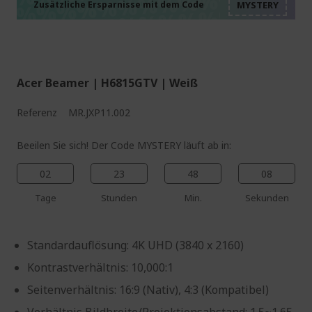
%%%%%%%%%%%%%%
%%%%%%%%%%%%%%
Zusätzliche Ersparnisse mit dem Code
%%%%%%%%%%%%%%
Acer Beamer | H6815GTV | Weiß
Referenz
MR.JXP11.002
Beeilen Sie sich! Der Code MYSTERY läuft ab in:
02
23
48
07
Tage
Stunden
Min.
Sekunden
Standardauflösung: 4K UHD (3840 x 2160)
Kontrastverhältnis: 10,000:1
Seitenverhältnis: 16:9 (Nativ), 4:3 (Kompatibel)
Verhältnis Bildbreite/Projektionsabstand: 1.5~1.65