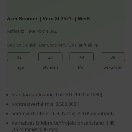
%%%%%%%%%%%%%%
Acer Beamer | Vero XL2521i | Weiß
Referenz
MR.P0R11.002
Beeilen Sie sich! Der Code MYSTERY läuft ab in:
02
23
48
07
Tage
Stunden
Min.
Sekunden
Standardauflösung: Full HD (1920 x 1080)
Kontrastverhältnis: 3,500,000:1
Seitenverhältnis: 16:9 (Nativ), 4:3 (Kompatibel)
Verhältnis Bildbreite/Projektionsabstand: 1.48
(1524 mm@2000 mm)