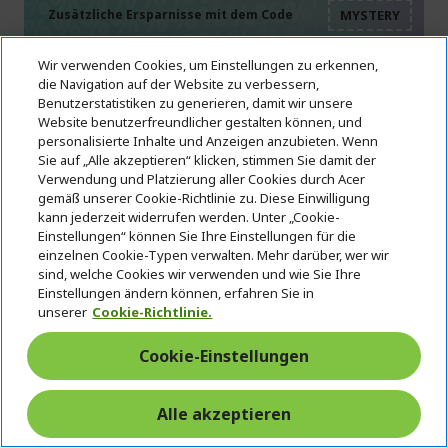
%%%%%%%%%%%%%%
%%%%%%%%%%%%%%
Zusätzliche Ersparnisse mit dem Code
%%%%%%%%%%%%%%
Wir verwenden Cookies, um Einstellungen zu erkennen,
die Navigation auf der Website zu verbessern,
Benutzerstatistiken zu generieren, damit wir unsere
Website benutzerfreundlicher gestalten können, und
Acer Beamer | Vero PL3510ATV | Weiß
personalisierte Inhalte und Anzeigen anzubieten. Wenn
Sie auf „Alle akzeptieren“ klicken, stimmen Sie damit der
Referenz
MR.JWT11.002
Verwendung und Platzierung aller Cookies durch Acer
gemäß unserer Cookie-Richtlinie zu. Diese Einwilligung
Beeilen Sie sich! Der Code MYSTERY läuft ab in:
kann jederzeit widerrufen werden. Unter „Cookie-
Einstellungen“ können Sie Ihre Einstellungen für die
einzelnen Cookie-Typen verwalten. Mehr darüber, wer wir
02
23
48
07
sind, welche Cookies wir verwenden und wie Sie Ihre
Tage
Stunden
Min.
Sekunden
Einstellungen ändern können, erfahren Sie in
unserer
Cookie-Richtlinie.
Cookie-Einstellungen
Standardauflösung: Full HD (1920 x 1080)
Alle akzeptieren
Kontrastverhältnis: 50,000:1