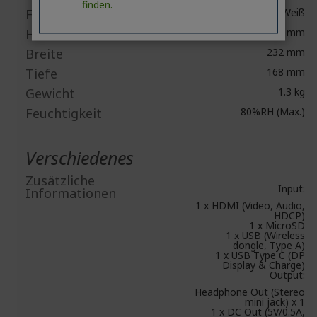
finden.
Farbe
Weiß
Höhe
92 mm
Breite
232 mm
Tiefe
168 mm
Gewicht
1.3 kg
Feuchtigkeit
80%RH (Max.)
Verschiedenes
Zusätzliche
Input:
Informationen
1 x HDMI (Video, Audio,
HDCP)
1 x MicroSD
1 x USB (Wireless
dongle, Type A)
1 x USB Type C (DP
Display & Charge)
Output:
Headphone Out (Stereo
mini jack) x 1
1 x DC Out (5V/0.5A,