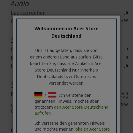
Audio
Lautsprecher
Ja
Output Power
1 x 5 W
Willkommen im Acer Store
Deutschland
Schnittstellen / Anschlüsse
USB
Ja
Uns ist aufgefallen, dass Sie von
einem anderen Land aus surfen. Bitte
Kopfhörer
Ja
beachten Sie, dass alle Artikel im Acer
HDMI
Ja
Store Deutschland
nur
innerhalb
Deutschlands bzw. Österreichs
Stromversorgung
versendet werden.
Eingangsspannung
AC 100~240V,50/60
/
Ich verstehe den
Hz - DC 19V
genannten Hinweis, möchte aber
Operating Power
65 W
trotzdem
den Acer Store Deutschland
Consumption
aufrufen.
Ich verstehe den genannten Hinweis
Gehäuse
und möchte meinen
lokalen Acer Store