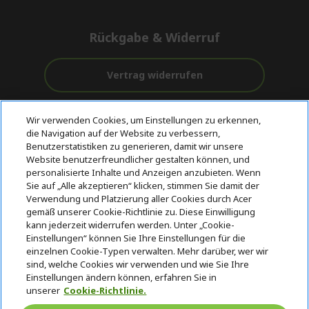
Rückgabe & Widerruf
Vertrag widerrufen
Unterstützung
Kostenloser
Wir verwenden Cookies, um Einstellungen zu erkennen,
vor und nach
Zahlung
Versand
die Navigation auf der Website zu verbessern,
dem Kauf
Benutzerstatistiken zu generieren, damit wir unsere
Website benutzerfreundlicher gestalten können, und
© 2026 Acer Inc.
personalisierte Inhalte und Anzeigen anzubieten. Wenn
CPYou BV ist der autorisierte Wiederverkäufer und Händler der
Sie auf „Alle akzeptieren“ klicken, stimmen Sie damit der
Produkte und Dienstleistungen, die in diesem Shop angeboten
Verwendung und Platzierung aller Cookies durch Acer
werden.
gemäß unserer Cookie-Richtlinie zu. Diese Einwilligung
kann jederzeit widerrufen werden. Unter „Cookie-
Einstellungen“ können Sie Ihre Einstellungen für die
einzelnen Cookie-Typen verwalten. Mehr darüber, wer wir
sind, welche Cookies wir verwenden und wie Sie Ihre
Einstellungen ändern können, erfahren Sie in
unserer
Cookie-Richtlinie.
Deutschland
/
Österreich