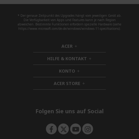
* Der genaue Zeitpunkt des Upgrades hängt vom jeweiligen Gerät ab.
Die Verfügbarkeit von Apps und Features kann je nach Region
abweichen. Bestimmte Funktionen erfordern spezielle Hardware (siehe
https://www.microsoft.com/de-de/windows/windows-11-specifications).
ACER
h
i
HILFE & KONTAKT
d
h
d
i
KONTO
e
h
d
n
i
d
ACER STORE
d
h
e
d
i
n
e
d
n
d
e
Folgen Sie uns auf Social
n