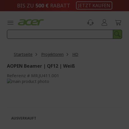
Zum
BIS ZU
500 €
RABATT
JETZT KAUFEN
Inhalt
springen
Startseite
Projektoren
HD
AOPEN Beamer | QF12 | Weiß
Referenz
MR.JU411.001
Zum
Ende
Zum
der
Anfang
Bildgalerie
der
springen
Bildgalerie
springen
AUSVERKAUFT