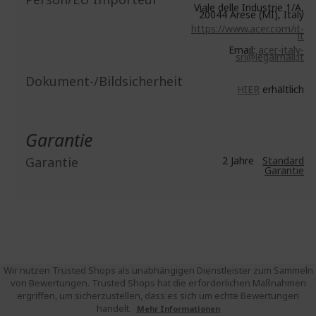
Viale delle Industrie 1/A,
20044 Arese (MI), Italy
https://www.acer.com/it-
it
Email:
acer-italy-
srl@legalmail.it
Dokument-/Bildsicherheit
HIER
erhältlich
Garantie
Garantie
2 Jahre
Standard
Garantie
Wir nutzen Trusted Shops als unabhängigen Dienstleister zum Sammeln
von Bewertungen. Trusted Shops hat die erforderlichen Maßnahmen
ergriffen, um sicherzustellen, dass es sich um echte Bewertungen
handelt.
Mehr Informationen