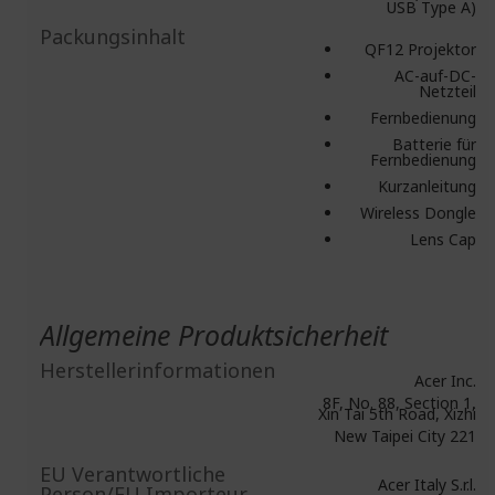
USB Type A)
Packungsinhalt
QF12 Projektor
AC-auf-DC-
Netzteil
Fernbedienung
Batterie für
Fernbedienung
Kurzanleitung
Wireless Dongle
Lens Cap
Allgemeine Produktsicherheit
Herstellerinformationen
Acer Inc.
8F, No. 88, Section 1,
Xin Tai 5th Road, Xizhi
New Taipei City 221
EU Verantwortliche
Acer Italy S.r.l.
Person/EU Importeur