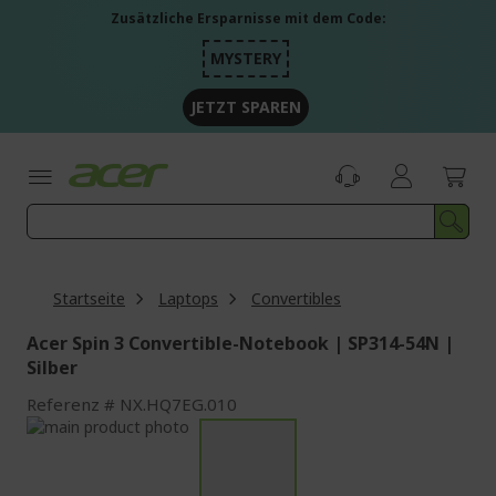
Zum
Zusätzliche Ersparnisse mit dem Code:
Inhalt
springen
MYSTERY
JETZT SPAREN
Startseite
Laptops
Convertibles
Acer Spin 3 Convertible-Notebook | SP314-54N |
Silber
Referenz
NX.HQ7EG.010
Zum
Ende
Zum
der
Anfang
Bildgalerie
der