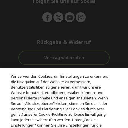
Folgen Sie uns auf Social
n
Rückgabe & Widerruf
Vertrag widerrufen
Unterstützung
Kostenloser
Wir verwenden Cookies, um Einstellungen zu erkennen,
vor und nach
Zahlung
Versand
die Navigation auf der Website zu verbessern,
dem Kauf
Benutzerstatistiken zu generieren, damit wir unsere
Website benutzerfreundlicher gestalten können, und
© 2026 Acer Inc.
personalisierte Inhalte und Anzeigen anzubieten. Wenn
CPYou BV ist der autorisierte Wiederverkäufer und Händler der
Sie auf „Alle akzeptieren“ klicken, stimmen Sie damit der
Produkte und Dienstleistungen, die in diesem Shop angeboten
Verwendung und Platzierung aller Cookies durch Acer
werden.
gemäß unserer Cookie-Richtlinie zu. Diese Einwilligung
kann jederzeit widerrufen werden. Unter „Cookie-
Einstellungen“ können Sie Ihre Einstellungen für die