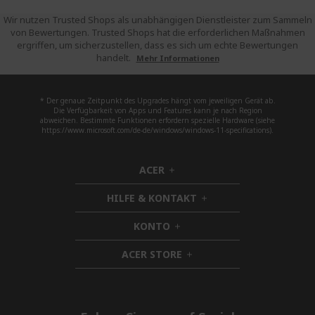
Wir nutzen Trusted Shops als unabhängigen Dienstleister zum Sammeln
von Bewertungen. Trusted Shops hat die erforderlichen Maßnahmen
ergriffen, um sicherzustellen, dass es sich um echte Bewertungen
handelt.
Mehr Informationen
* Der genaue Zeitpunkt des Upgrades hängt vom jeweiligen Gerät ab.
Die Verfügbarkeit von Apps und Features kann je nach Region
abweichen. Bestimmte Funktionen erfordern spezielle Hardware (siehe
https://www.microsoft.com/de-de/windows/windows-11-specifications).
ACER
h
i
HILFE & KONTAKT
d
h
d
i
KONTO
e
h
d
n
i
d
ACER STORE
d
h
e
d
i
n
e
d
n
d
e