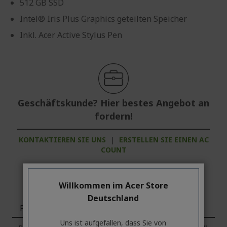
512 GB SSD
Intel® Iris Plus Graphics geteilten Speicher
Inkl. Acer Active Stylus Pen
Geschäftskunde? Hier bestes Angebot an
fordern!
KONTAKTIEREN SIE UNS
|
ERSTELLEN SIE EINEN AC
COUNT
Willkommen im Acer Store
Deutschland
Funktionen
Uns ist aufgefallen, dass Sie von