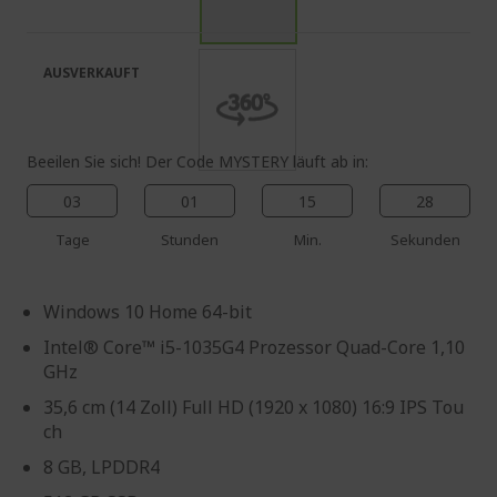
springen
Bildgalerie
springen
AUSVERKAUFT
Beeilen Sie sich! Der Code MYSTERY läuft ab in:
03
01
15
27
Tage
Stunden
Min.
Sekunden
Windows 10 Home 64-bit
Intel® Core™ i5-1035G4 Prozessor Quad-Core 1,10
GHz
35,6 cm (14 Zoll) Full HD (1920 x 1080) 16:9 IPS Tou
ch
8 GB, LPDDR4