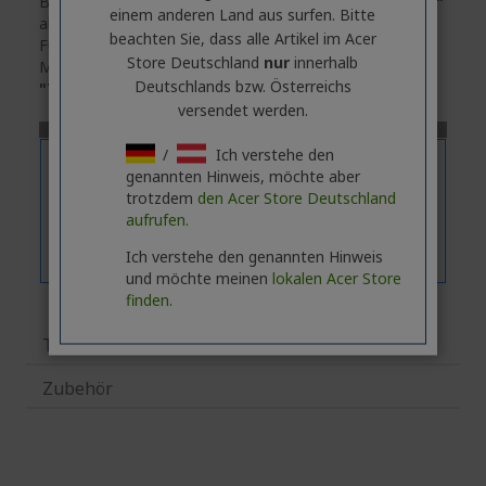
Bitte beachten Sie, dass die Registerkarte
"Funktionen"
einem anderen Land aus surfen. Bitte
allgemeine Informationen über die Produktserie enthält.
beachten Sie, dass alle Artikel im Acer
Für die genauen technischen Daten des ausgewählten
Store Deutschland
nur
innerhalb
Modells
klicken
Sie bitte auf die Registerkarte
Deutschlands bzw. Österreichs
"Technische Daten"
.
versendet werden.
/
Ich verstehe den
genannten Hinweis, möchte aber
trotzdem
den Acer Store Deutschland
aufrufen.
Ich verstehe den genannten Hinweis
und möchte meinen
lokalen Acer Store
finden.
Technische Daten
Zubehör