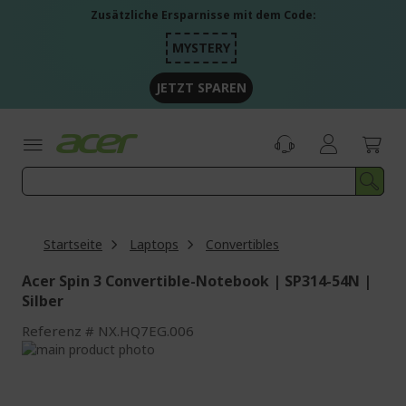
Zum
Zusätzliche Ersparnisse mit dem Code:
Inhalt
springen
MYSTERY
JETZT SPAREN
Startseite
Laptops
Convertibles
Acer Spin 3 Convertible-Notebook | SP314-54N |
Silber
Referenz
NX.HQ7EG.006
Zum
Ende
Zum
der
Anfang
Bildgalerie
der