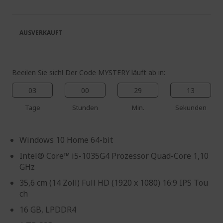
springen
Bildgalerie
springen
AUSVERKAUFT
.
.
L
a
d
e
n
.
Beeilen Sie sich! Der Code MYSTERY läuft ab in:
03
00
29
12
Tage
Stunden
Min.
Sekunden
Windows 10 Home 64-bit
Intel® Core™ i5-1035G4 Prozessor Quad-Core 1,10
GHz
35,6 cm (14 Zoll) Full HD (1920 x 1080) 16:9 IPS Tou
ch
16 GB, LPDDR4