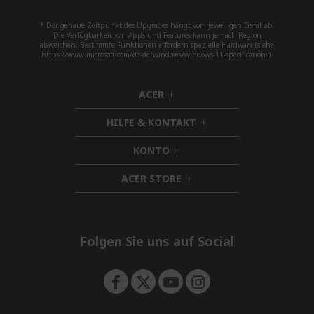
* Der genaue Zeitpunkt des Upgrades hängt vom jeweiligen Gerät ab.
Die Verfügbarkeit von Apps und Features kann je nach Region
abweichen. Bestimmte Funktionen erfordern spezielle Hardware (siehe
https://www.microsoft.com/de-de/windows/windows-11-specifications).
ACER
h
i
HILFE & KONTAKT
d
h
d
i
KONTO
e
h
d
n
i
d
ACER STORE
d
h
e
d
i
n
e
d
n
d
e
Folgen Sie uns auf Social
n