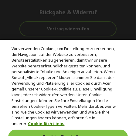
Rückgabe & Widerruf
Vertrag widerrufen
Unterstützung
Kostenloser
Wir verwenden Cookies, um Einstellungen zu erkennen,
vor und nach
Zahlung
Versand
die Navigation auf der Website zu verbessern,
dem Kauf
Benutzerstatistiken zu generieren, damit wir unsere
Website benutzerfreundlicher gestalten können, und
© 2026 Acer Inc.
personalisierte Inhalte und Anzeigen anzubieten. Wenn
CPYou BV ist der autorisierte Wiederverkäufer und Händler der
Sie auf „Alle akzeptieren“ klicken, stimmen Sie damit der
Produkte und Dienstleistungen, die in diesem Shop angeboten
Verwendung und Platzierung aller Cookies durch Acer
werden.
gemäß unserer Cookie-Richtlinie zu. Diese Einwilligung
kann jederzeit widerrufen werden. Unter „Cookie-
Einstellungen“ können Sie Ihre Einstellungen für die
einzelnen Cookie-Typen verwalten. Mehr darüber, wer wir
sind, welche Cookies wir verwenden und wie Sie Ihre
Einstellungen ändern können, erfahren Sie in
unserer
Cookie-Richtlinie.
Deutschland
/
Österreich