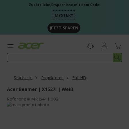
Zum
Zusätzliche Ersparnisse mit dem Code:
Inhalt
springen
MYSTERY
JETZT SPAREN
Startseite
Projektoren
Full-HD
Acer Beamer | X1527i | Weiß
Referenz
MR.JS411.002
Zum
Ende
Zum
der
Anfang
Bildgalerie
der
springen
Bildgalerie