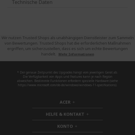
Technische Daten
Wir nutzen Trusted Shops als unabhängigen Dienstleister zum Sammeln
von Bewertungen. Trusted Shops hat die erforderlichen Maßnahmen
ergriffen, um sicherzustellen, dass es sich um echte Bewertungen
handelt.
Mehr Informationen
* Der genaue Zeitpunkt des Upgrades hängt vom jeweiligen Gerät ab.
Die Verfügbarkeit von Apps und Features kann je nach Region
abweichen. Bestimmte Funktionen erfordern spezielle Hardware (siehe
https://www.microsoft.com/de-de/windows/windows-11-specifications).
ACER
h
i
HILFE & KONTAKT
d
h
d
i
KONTO
e
h
d
n
i
d