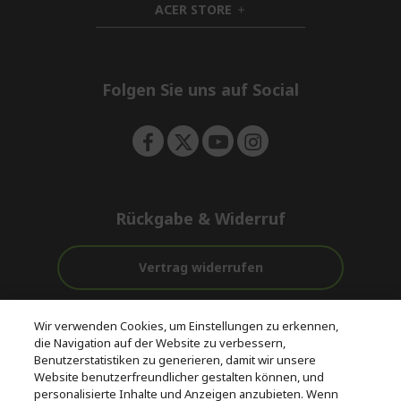
ACER STORE
d
h
e
d
i
n
e
d
n
d
e
Folgen Sie uns auf Social
n
Rückgabe & Widerruf
Vertrag widerrufen
Unterstützung
Kostenloser
Wir verwenden Cookies, um Einstellungen zu erkennen,
vor und nach
Zahlung
Versand
die Navigation auf der Website zu verbessern,
dem Kauf
Benutzerstatistiken zu generieren, damit wir unsere
Website benutzerfreundlicher gestalten können, und
© 2026 Acer Inc.
personalisierte Inhalte und Anzeigen anzubieten. Wenn