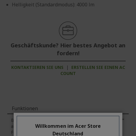
Helligkeit (Standardmodus): 4000 lm
Geschäftskunde? Hier bestes Angebot an
fordern!
KONTAKTIEREN SIE UNS
|
ERSTELLEN SIE EINEN AC
COUNT
Funktionen
Bitte beachten Sie, dass die Registerkarte
"Funktionen"
Willkommen im Acer Store
allgemeine Informationen über die Produktserie enthält.
Für die genauen technischen Daten des ausgewählten
Deutschland