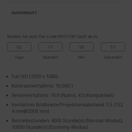
springen
AUSVERKAUFT
Beeilen Sie sich! Der Code MYSTERY läuft ab in:
02
17
50
56
Tage
Stunden
Min.
Sekunden
Full HD (1920 x 1080)
Kontrastverhältnis: 10,000:1
Seitenverhältnis: 16:9 (Nativ), 4:3 (Kompatibel)
Verhältnis Bildbreite/Projektionsabstand: 1,5 (152
4 mm@2000 mm)
Betriebsstunden: 4000 Stunde(n) (Normal-Modus);
10000 Stunde(n) (Economy-Modus)