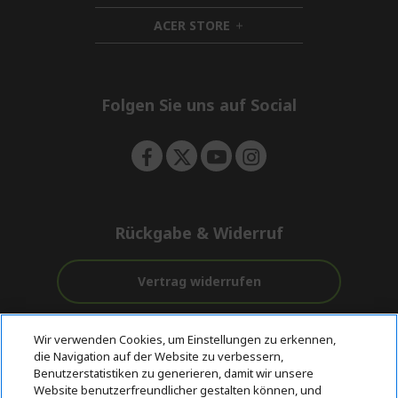
n
i
d
ACER STORE
d
h
e
d
i
n
e
d
n
d
e
Folgen Sie uns auf Social
n
Rückgabe & Widerruf
Vertrag widerrufen
Unterstützung
Kostenloser
Wir verwenden Cookies, um Einstellungen zu erkennen,
vor und nach
Zahlung
Versand
die Navigation auf der Website zu verbessern,
dem Kauf
Benutzerstatistiken zu generieren, damit wir unsere
Website benutzerfreundlicher gestalten können, und