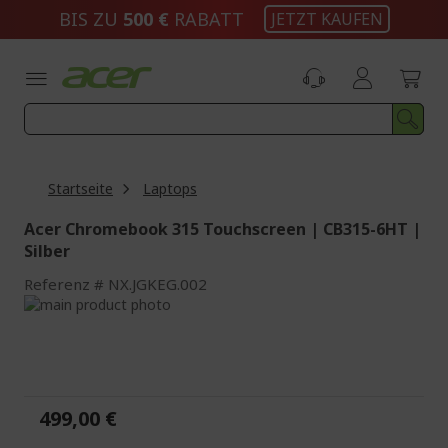
Zum
BIS ZU
500 €
RABATT
JETZT KAUFEN
Inhalt
springen
Startseite
Laptops
Acer Chromebook 315 Touchscreen | CB315-6HT |
Silber
Referenz
NX.JGKEG.002
Zum
Ende
Zum
der
Anfang
Bildgalerie
der
springen
Bildgalerie
springen
499,00 €