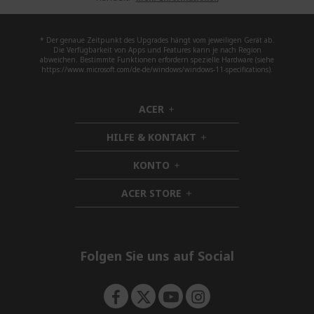
* Der genaue Zeitpunkt des Upgrades hängt vom jeweiligen Gerät ab.
Die Verfügbarkeit von Apps und Features kann je nach Region
abweichen. Bestimmte Funktionen erfordern spezielle Hardware (siehe
https://www.microsoft.com/de-de/windows/windows-11-specifications).
ACER
h
i
HILFE & KONTAKT
d
h
d
i
KONTO
e
h
d
n
i
d
ACER STORE
d
h
e
d
i
n
e
d
n
d
e
Folgen Sie uns auf Social
n