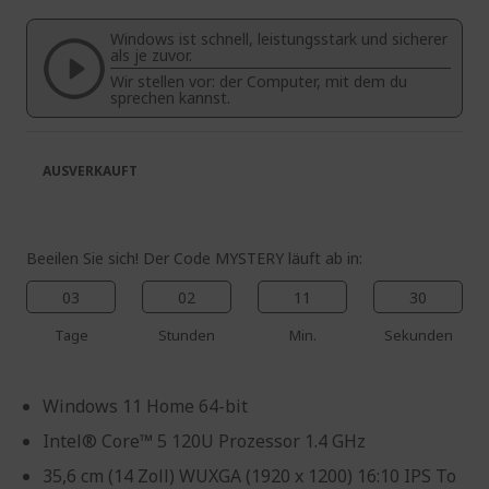
springen
Bildgalerie
Windows ist schnell, leistungsstark und sicherer
springen
als je zuvor.
Wir stellen vor: der Computer, mit dem du
sprechen kannst.
AUSVERKAUFT
Beeilen Sie sich! Der Code MYSTERY läuft ab in:
03
02
11
30
Tage
Stunden
Min.
Sekunden
Windows 11 Home 64-bit
Intel® Core™ 5 120U Prozessor 1.4 GHz
35,6 cm (14 Zoll) WUXGA (1920 x 1200) 16:10 IPS To