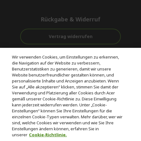
Rückgabe & Widerruf
Vertrag widerrufen
Unterstützung
Kostenloser
Wir verwenden Cookies, um Einstellungen zu erkennen,
vor und nach
Zahlung
Versand
die Navigation auf der Website zu verbessern,
dem Kauf
Benutzerstatistiken zu generieren, damit wir unsere
Website benutzerfreundlicher gestalten können, und
© 2026 Acer Inc.
personalisierte Inhalte und Anzeigen anzubieten. Wenn
CPYou BV ist der autorisierte Wiederverkäufer und Händler der
Sie auf „Alle akzeptieren“ klicken, stimmen Sie damit der
Produkte und Dienstleistungen, die in diesem Shop angeboten
Verwendung und Platzierung aller Cookies durch Acer
werden.
gemäß unserer Cookie-Richtlinie zu. Diese Einwilligung
kann jederzeit widerrufen werden. Unter „Cookie-
Einstellungen“ können Sie Ihre Einstellungen für die
einzelnen Cookie-Typen verwalten. Mehr darüber, wer wir
sind, welche Cookies wir verwenden und wie Sie Ihre
Einstellungen ändern können, erfahren Sie in
unserer
Cookie-Richtlinie.