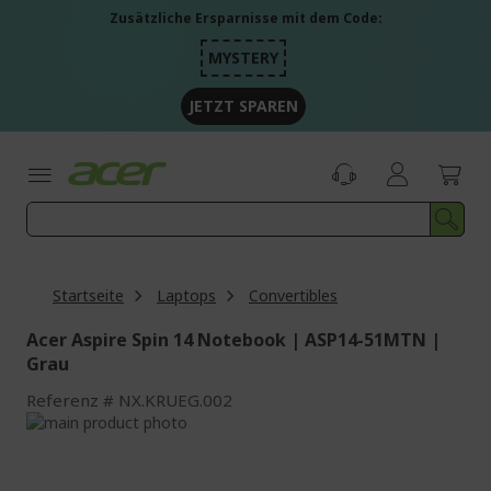
Zum
Zusätzliche Ersparnisse mit dem Code:
Inhalt
springen
MYSTERY
JETZT SPAREN
Startseite
Laptops
Convertibles
Acer Aspire Spin 14 Notebook | ASP14-51MTN |
Grau
Referenz
NX.KRUEG.002
Zum
Ende
Zum
der
Anfang
Bildgalerie
der