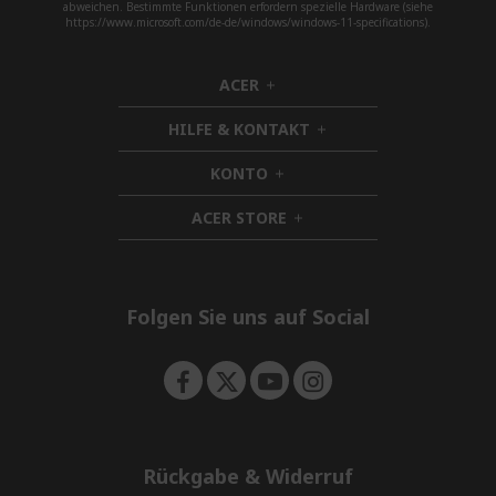
abweichen. Bestimmte Funktionen erfordern spezielle Hardware (siehe
https://www.microsoft.com/de-de/windows/windows-11-specifications).
ACER
h
i
HILFE & KONTAKT
d
h
d
i
KONTO
e
h
d
n
i
d
ACER STORE
d
h
e
d
i
n
e
d
n
d
e
Folgen Sie uns auf Social
n
Rückgabe & Widerruf