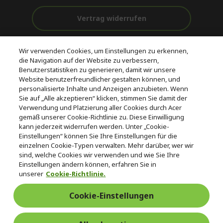
Vertrag widerrufen
Unterstützung
Kostenloser
Wir verwenden Cookies, um Einstellungen zu erkennen,
vor und nach
Zahlung
Versand
die Navigation auf der Website zu verbessern,
dem Kauf
Benutzerstatistiken zu generieren, damit wir unsere
Website benutzerfreundlicher gestalten können, und
© 2026 Acer Inc.
personalisierte Inhalte und Anzeigen anzubieten. Wenn
CPYou BV ist der autorisierte Wiederverkäufer und Händler der
Sie auf „Alle akzeptieren“ klicken, stimmen Sie damit der
Produkte und Dienstleistungen, die in diesem Shop angeboten
Verwendung und Platzierung aller Cookies durch Acer
werden.
gemäß unserer Cookie-Richtlinie zu. Diese Einwilligung
kann jederzeit widerrufen werden. Unter „Cookie-
Einstellungen“ können Sie Ihre Einstellungen für die
einzelnen Cookie-Typen verwalten. Mehr darüber, wer wir
sind, welche Cookies wir verwenden und wie Sie Ihre
Einstellungen ändern können, erfahren Sie in
unserer
Cookie-Richtlinie.
Deutschland
/
Österreich
Cookie-Einstellungen