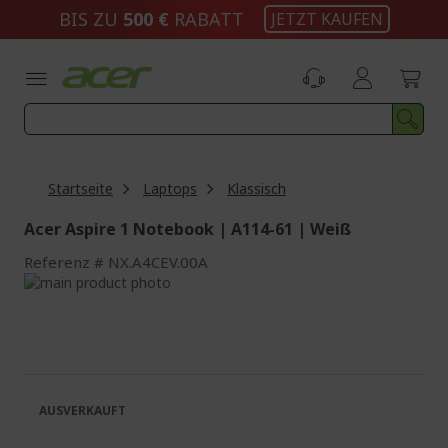
Zum
BIS ZU
500 €
RABATT
JETZT KAUFEN
Inhalt
springen
Startseite
Laptops
Klassisch
Acer Aspire 1 Notebook | A114-61 | Weiß
Referenz
NX.A4CEV.00A
Zum
Ende
Zum
der
Anfang
Bildgalerie
der
springen
Bildgalerie
springen
AUSVERKAUFT