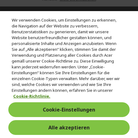
*1Der genaue Zeitpunkt des Upgrades hängt vom jeweiligen Gerät ab. Die
Wir verwenden Cookies, um Einstellungen zu erkennen,
Verfügbarkeit von Apps und Features kann je nach Region abweichen.
die Navigation auf der Website zu verbessern,
Bestimmte Funktionen erfordern spezielle Hardware (siehe
https://www.microsoft.com/de-de/windows/windows-11-specifications).
Benutzerstatistiken zu generieren, damit wir unsere
Website benutzerfreundlicher gestalten können, und
personalisierte Inhalte und Anzeigen anzubieten. Wenn
ACER
h
Sie auf „Alle akzeptieren“ klicken, stimmen Sie damit der
Verwendung und Platzierung aller Cookies durch Acer
i
HILFE & KONTAKT
gemäß unserer Cookie-Richtlinie zu. Diese Einwilligung
d
h
kann jederzeit widerrufen werden. Unter „Cookie-
d
i
KONTO
Einstellungen“ können Sie Ihre Einstellungen für die
e
h
d
einzelnen Cookie-Typen verwalten. Mehr darüber, wer wir
n
i
d
sind, welche Cookies wir verwenden und wie Sie Ihre
ACER STORE
d
h
e
Einstellungen ändern können, erfahren Sie in unserer
d
i
n
Cookie-Richtlinie.
e
d
n
d
Cookie-Einstellungen
e
Folgen Sie uns auf Social
n
Alle akzeptieren