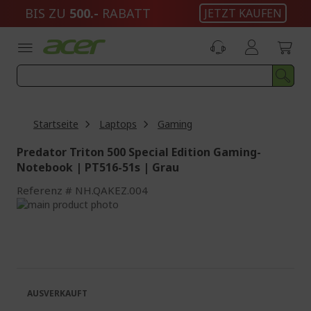
Zum
BIS ZU
500.-
RABATT
JETZT KAUFEN
Inhalt
springen
Startseite
Laptops
Gaming
Predator Triton 500 Special Edition Gaming-
Notebook | PT516-51s | Grau
Referenz
NH.QAKEZ.004
Zum
Ende
Zum
der
Anfang
Bildgalerie
der
springen
Bildgalerie
springen
AUSVERKAUFT