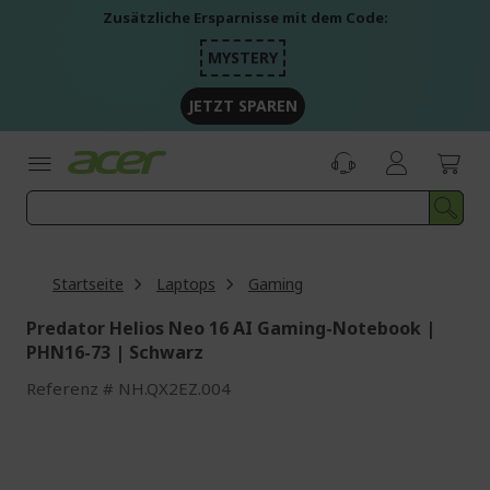
Zum
Zusätzliche Ersparnisse mit dem Code:
Inhalt
springen
MYSTERY
JETZT SPAREN
Startseite
Laptops
Gaming
Predator Helios Neo 16 AI Gaming-Notebook |
PHN16-73 | Schwarz
Referenz
NH.QX2EZ.004
Zum
Ende
der
Bildgalerie