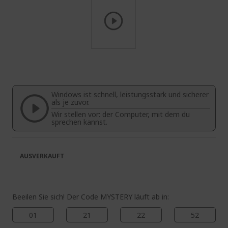
Zum
Anfang
der
Bildgalerie
Windows ist schnell, leistungsstark und sicherer
springen
als je zuvor.
Wir stellen vor: der Computer, mit dem du
sprechen kannst.
AUSVERKAUFT
Beeilen Sie sich! Der Code MYSTERY läuft ab in:
01
21
22
51