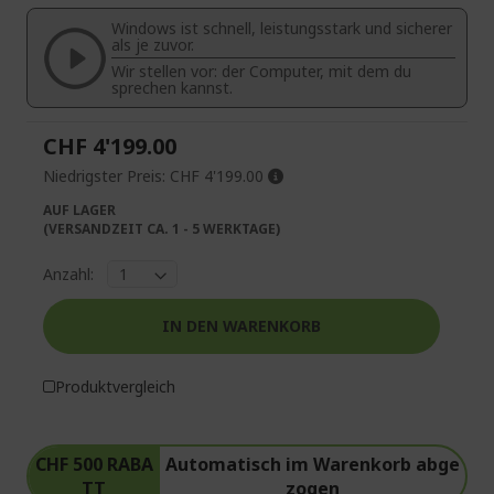
springen
Bildgalerie
Windows ist schnell, leistungsstark und sicherer
springen
als je zuvor.
Wir stellen vor: der Computer, mit dem du
sprechen kannst.
CHF 4'199.00
Niedrigster Preis:
CHF 4'199.00
AUF LAGER
(VERSANDZEIT CA. 1 - 5 WERKTAGE)
Anzahl:
IN DEN WARENKORB
Produktvergleich
CHF 500 RABA
Automatisch im Warenkorb abge
TT
zogen