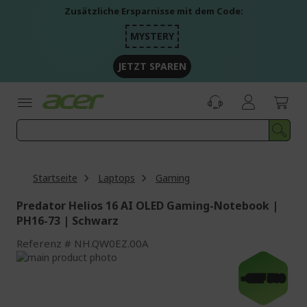
Zum
Zusätzliche Ersparnisse mit dem Code:
Inhalt
springen
MYSTERY
JETZT SPAREN
Startseite
Laptops
Gaming
Predator Helios 16 AI OLED Gaming-Notebook |
PH16-73 | Schwarz
Referenz
NH.QW0EZ.00A
Zum
Ende
Zum
-CHF 500
der
Anfang
Bildgalerie
der