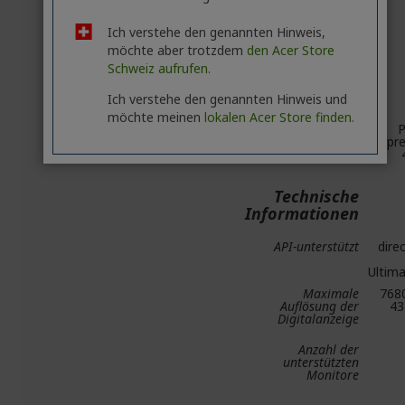
Ausgänge
Ich verstehe den genannten Hinweis,
DisplayPort
möchte aber trotzdem
den Acer Store
Schweiz aufrufen.
Anzahl der
DisplayPort-
Ausgänge
Ich verstehe den genannten Hinweis und
möchte meinen
lokalen Acer Store finden.
Host-Schnittstelle
P
Expr
Technische
Informationen
API-unterstützt
dire
Ultim
Maximale
768
Auflösung der
43
Digitalanzeige
Anzahl der
unterstützten
Monitore