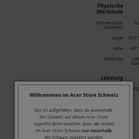
Physische
Merkmale
Erforderlicher
Du
Steckplatz
Länge
10.5"
Höhe
4.6"
Kühlertyp
Lüf
Küh
Leistung
Wattleistung des
65
Netzteils
Willkommen im Acer Store Schweiz
Uns ist aufgefallen, dass du ausserhalb ​
Schnittstellen
/ Ports
der Schweiz auf diesen Acer Store
zugreifst.​Bitte beachte, dass alle Artikel
HDMI
im Acer Store Schweiz
nur innerhalb
der Schweiz geliefert werden.
Anzahl von HDMI-