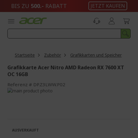
Zum
BIS ZU
500.-
RABATT
JETZT KAUFEN
Inhalt
springen
Startseite
Zubehör
Grafikkarten und Speicher
Grafikkarte Acer Nitro AMD Radeon RX 7600 XT
OC 16GB
Referenz
DP.Z3LWW.P02
Zum
Ende
Zum
der
Anfang
Bildgalerie
der
springen
Bildgalerie
springen
AUSVERKAUFT