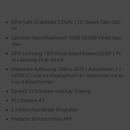
GPU-Takt: Grafiktakt 2,5GHz | OC-Boost-Takt 2,8G
Hz
Speicher-Spezifikationen: 16GB GDDR6 VRAM Spei
cher
GPU-Leistung: TBP (Total Board Power) 202W | PC
Ie-Leistung: PCIe 4.0 x 8
Maximale Auflösung: 7680 x 4320 | Anschlüsse: 1 x
HDMI 2.1 und 3 x DisplayPort1.4 | Anschluss von bi
s zu 4 Bildschirmen
DirectX 12 Ultimate und Ray Tracing
PCI Express 4.0
2 x Nitro FrostBlade Ringlüfter
Predator BiFrost Utility APP