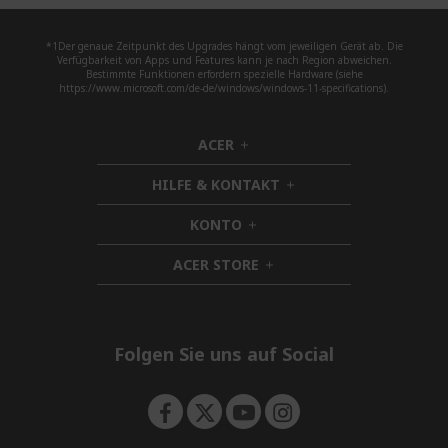
*1Der genaue Zeitpunkt des Upgrades hängt vom jeweiligen Gerät ab. Die
Verfügbarkeit von Apps und Features kann je nach Region abweichen.
Bestimmte Funktionen erfordern spezielle Hardware (siehe
https://www.microsoft.com/de-de/windows/windows-11-specifications).
ACER
h
i
HILFE & KONTAKT
d
h
d
i
KONTO
e
h
d
n
i
d
ACER STORE
d
h
e
d
i
n
e
d
n
d
e
Folgen Sie uns auf Social
n