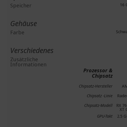
Speicher
16 
Gehäuse
Farbe
Schwa
Verschiedenes
Zusätzliche
Informationen
Prozessor &
Chipsatz
Chipsatz-Hersteller
A
Chipsatz -Linie
Rade
Chipsatz-Modell
RX 76
XT 
GPU-Takt
2.5 