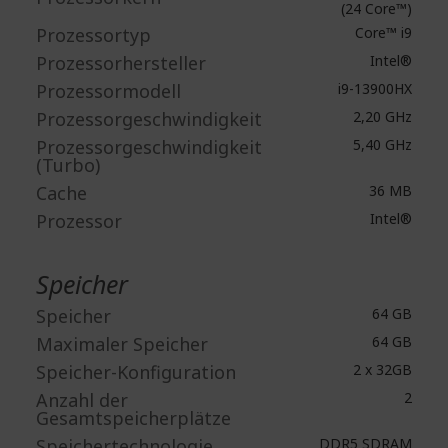
(24 Core™)
Prozessortyp
Core™ i9
Prozessorhersteller
Intel®
Prozessormodell
i9-13900HX
Prozessorgeschwindigkeit
2,20 GHz
Prozessorgeschwindigkeit
5,40 GHz
(Turbo)
Cache
36 MB
Prozessor
Intel®
Speicher
Speicher
64 GB
Maximaler Speicher
64 GB
Speicher-Konfiguration
2 x 32GB
Anzahl der
2
Gesamtspeicherplätze
Speichertechnologie
DDR5 SDRAM