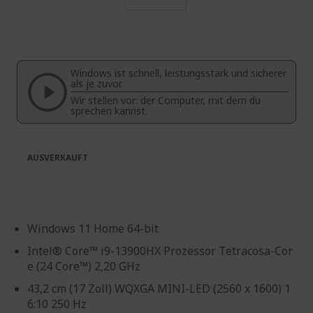
Zum
Anfang
der
Bildgalerie
Windows ist schnell, leistungsstark und sicherer
springen
als je zuvor.
Wir stellen vor: der Computer, mit dem du
sprechen kannst.
AUSVERKAUFT
Windows 11 Home 64-bit
Intel® Core™ i9-13900HX Prozessor Tetracosa-Cor
e (24 Core™) 2,20 GHz
43,2 cm (17 Zoll) WQXGA MINI-LED (2560 x 1600) 1
6:10 250 Hz