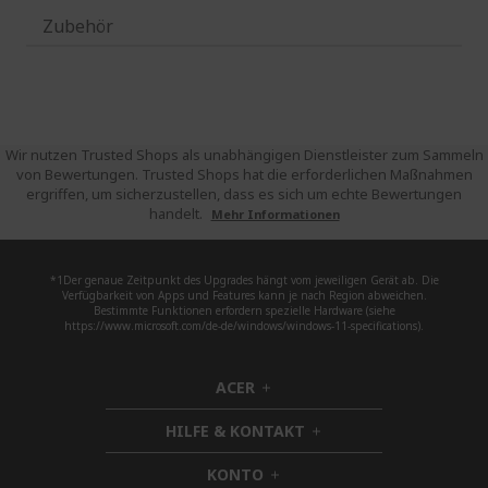
Zubehör
Wir nutzen Trusted Shops als unabhängigen Dienstleister zum Sammeln
von Bewertungen. Trusted Shops hat die erforderlichen Maßnahmen
ergriffen, um sicherzustellen, dass es sich um echte Bewertungen
handelt.
Mehr Informationen
*1Der genaue Zeitpunkt des Upgrades hängt vom jeweiligen Gerät ab. Die
Verfügbarkeit von Apps und Features kann je nach Region abweichen.
Bestimmte Funktionen erfordern spezielle Hardware (siehe
https://www.microsoft.com/de-de/windows/windows-11-specifications).
ACER
h
i
HILFE & KONTAKT
d
h
d
i
KONTO
e
h
d