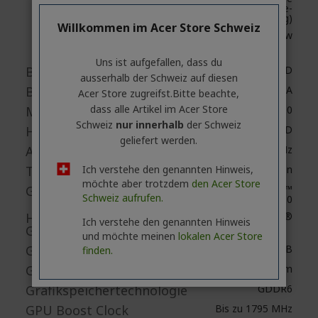
(In-Plane-
Switching)
Willkommen im Acer Store Schweiz
ComfyView
Uns ist aufgefallen, dass du
Bildschirmtyp
LCD
ausserhalb ​der Schweiz auf diesen
Bildschirmauflösung
WQXGA
Acer Store zugreifst.​Bitte beachte,
dass alle Artikel im Acer Store
Maximale Auflösung
2560 x 1600
Schweiz
nur innerhalb
der Schweiz
Hintergrund-beleuchtung
LED
geliefert werden.
Aktualisierungsrate
250 Hz
Ich verstehe den genannten Hinweis,
Touchscreen
Nein
möchte aber trotzdem
den Acer Store
Grafik-Controller-Modell
GeForce RTX™
Schweiz aufrufen.
4080
Hersteller
NVIDIA®
Ich verstehe den genannten Hinweis
Grafikcontroller
und möchte meinen
lokalen Acer Store
Größe Grafikkarte
16 GB
finden.
Grafikspeicherzugriff
Dediziertem
Grafikspeichertechnologie
GDDR6
GPU Boost Clock
Bis zu 1795 MHz