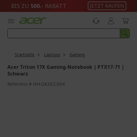
Zum
BIS ZU
500.-
RABATT
JETZT KAUFEN
Inhalt
springen
Startseite
Laptops
Gaming
Acer Triton 17X Gaming-Notebook | PTX17-71 |
Schwarz
Referenz
NH.QK3EZ.004
Zum
Ende
der
Bildgalerie
springen