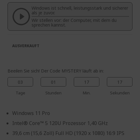
springen
Bildgalerie
Windows ist schnell, leistungsstark und sicherer
springen
als je zuvor.
Wir stellen vor: der Computer, mit dem du
sprechen kannst.
AUSVERKAUFT
Beeilen Sie sich! Der Code MYSTERY läuft ab in:
03
01
17
17
Tage
Stunden
Min.
Sekunden
Windows 11 Pro
Intel® Core™ 5 120U Prozessor 1,40 GHz
39,6 cm (15,6 Zoll) Full HD (1920 x 1080) 16:9 IPS