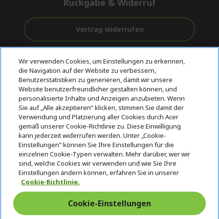
Rückgabe & Widerruf
Vertrag widerrufen
Unterstützung
Kostenloser
Sichere
Wir verwenden Cookies, um Einstellungen zu erkennen,
vor und nach
Versand
Zahlungsoptionen
die Navigation auf der Website zu verbessern,
dem Kauf
Benutzerstatistiken zu generieren, damit wir unsere
Website benutzerfreundlicher gestalten können, und
© 2026 Acer Inc.
personalisierte Inhalte und Anzeigen anzubieten. Wenn
CPYou BV ist der autorisierte Wiederverkäufer und Händler der
Sie auf „Alle akzeptieren“ klicken, stimmen Sie damit der
Produkte und Dienstleistungen, die in diesem Shop angeboten
Verwendung und Platzierung aller Cookies durch Acer
werden.
gemäß unserer Cookie-Richtlinie zu. Diese Einwilligung
kann jederzeit widerrufen werden. Unter „Cookie-
Einstellungen“ können Sie Ihre Einstellungen für die
einzelnen Cookie-Typen verwalten. Mehr darüber, wer wir
sind, welche Cookies wir verwenden und wie Sie Ihre
Einstellungen ändern können, erfahren Sie in unserer
Cookie-Richtlinie.
Schweiz
Cookie-Einstellungen