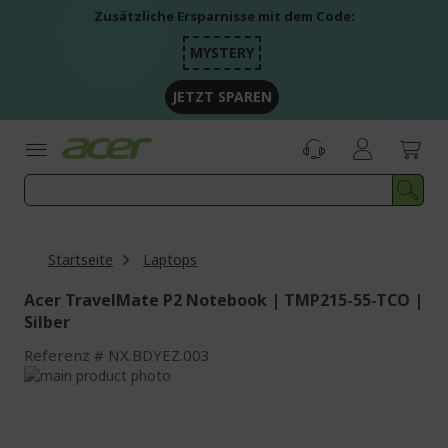
Zum
Zusätzliche Ersparnisse mit dem Code:
Inhalt
springen
MYSTERY
JETZT SPAREN
Startseite
Laptops
Acer TravelMate P2 Notebook | TMP215-55-TCO |
Silber
Referenz
NX.BDYEZ.003
Zum
Ende
Zum
der
Anfang
Bildgalerie
der