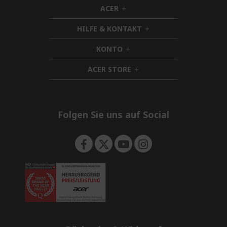
ACER
h
i
HILFE & KONTAKT
d
h
d
i
KONTO
e
h
d
n
i
d
ACER STORE
d
h
e
d
i
n
e
d
n
d
e
Folgen Sie uns auf Social
n