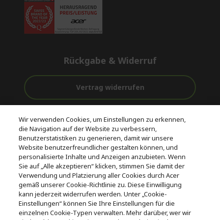
Rückgabe & Widerruf
Vertrag widerrufen
Unterstützung
Kostenloser
Sichere
Wir verwenden Cookies, um Einstellungen zu erkennen,
vor und nach
Versand
Zahlungsoptionen
die Navigation auf der Website zu verbessern,
dem Kauf
Benutzerstatistiken zu generieren, damit wir unsere
Website benutzerfreundlicher gestalten können, und
© 2026 Acer Inc.
personalisierte Inhalte und Anzeigen anzubieten. Wenn
CPYou BV ist der autorisierte Wiederverkäufer und Händler der
Sie auf „Alle akzeptieren“ klicken, stimmen Sie damit der
Produkte und Dienstleistungen, die in diesem Shop angeboten
Verwendung und Platzierung aller Cookies durch Acer
werden.
gemäß unserer Cookie-Richtlinie zu. Diese Einwilligung
kann jederzeit widerrufen werden. Unter „Cookie-
Einstellungen“ können Sie Ihre Einstellungen für die
einzelnen Cookie-Typen verwalten. Mehr darüber, wer wir