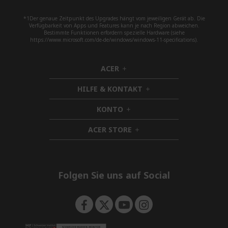
*1Der genaue Zeitpunkt des Upgrades hängt vom jeweiligen Gerät ab. Die
Verfügbarkeit von Apps und Features kann je nach Region abweichen.
Bestimmte Funktionen erfordern spezielle Hardware (siehe
https://www.microsoft.com/de-de/windows/windows-11-specifications).
ACER
h
i
HILFE & KONTAKT
d
h
d
i
KONTO
e
h
d
n
i
d
ACER STORE
d
h
e
d
i
n
e
d
n
d
e
Folgen Sie uns auf Social
n