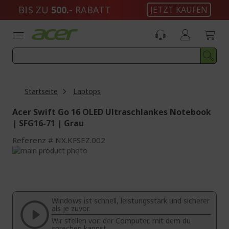
Zum
BIS ZU
500.-
RABATT
JETZT KAUFEN
Inhalt
springen
Startseite
Laptops
Acer Swift Go 16 OLED Ultraschlankes Notebook
| SFG16-71 | Grau
Referenz
NX.KFSEZ.002
Zum
Ende
Zum
der
Anfang
Bildgalerie
der
springen
Bildgalerie
Windows ist schnell, leistungsstark und sicherer
springen
als je zuvor.
Wir stellen vor: der Computer, mit dem du
sprechen kannst.