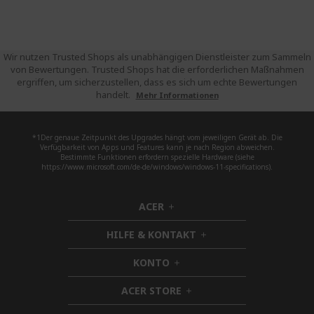
Wir nutzen Trusted Shops als unabhängigen Dienstleister zum Sammeln
von Bewertungen. Trusted Shops hat die erforderlichen Maßnahmen
ergriffen, um sicherzustellen, dass es sich um echte Bewertungen
handelt.
Mehr Informationen
*1Der genaue Zeitpunkt des Upgrades hängt vom jeweiligen Gerät ab. Die
Verfügbarkeit von Apps und Features kann je nach Region abweichen.
Bestimmte Funktionen erfordern spezielle Hardware (siehe
https://www.microsoft.com/de-de/windows/windows-11-specifications).
ACER
h
i
HILFE & KONTAKT
d
h
d
i
KONTO
e
h
d
n
i
d
ACER STORE
d
h
e
d
i
n