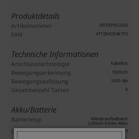
Weitere
Informationen
Produktdetails
Artikelnummer
HP.EXPBG.020
EAN
4712842946755
Technische Informationen
Anschlusstechnologie
Kabellos
Bewegungserkennung
Optisch
Bewegungsauflösung
1600 dpi
Gesamtanzahl Tasten
6
Akku/Batterie
Batterietyp
Wiederaufladbarer
Lithium-Ionen-Akku
Chemisches System
Li-ion