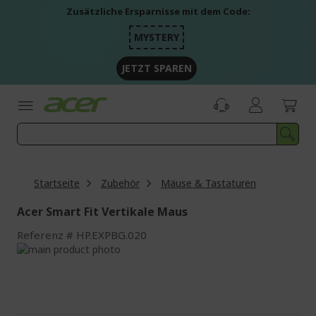
Zum
Zusätzliche Ersparnisse mit dem Code:
Inhalt
springen
MYSTERY
JETZT SPAREN
Startseite
Zubehör
Mäuse & Tastaturen
Acer Smart Fit Vertikale Maus
Referenz
HP.EXPBG.020
Zum
Ende
Zum
der
Anfang
Bildgalerie
der
springen
Bildgalerie