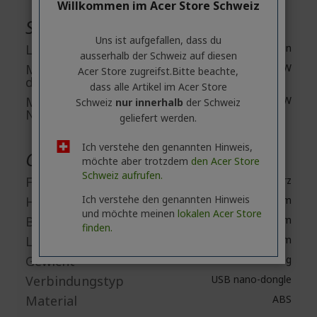
Willkommen im Acer Store Schweiz
Stromversorgung
Uns ist aufgefallen, dass du
Ladegerät inklusive
Nein
ausserhalb ​der Schweiz auf diesen
Mindest-Wattleistung
0.3 W
Acer Store zugreifst.​Bitte beachte,
der Stromversorgung
dass alle Artikel im Acer Store
Maximale Leistung
0.6 W
Schweiz
nur innerhalb
der Schweiz
Netzteil
geliefert werden.
Ich verstehe den genannten Hinweis,
Gehäuse
möchte aber trotzdem
den Acer Store
Schweiz aufrufen.
Farbe
Schwarz
Ich verstehe den genannten Hinweis
Höhe
59mm
und möchte meinen
lokalen Acer Store
Breite
79mm
finden.
Länge
126 mm
Gewicht
79 g
Verbindungstyp
USB nano-dongle
Material
ABS