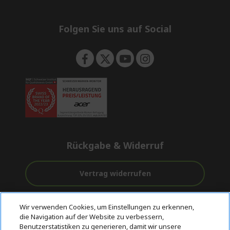
e
d
n
d
e
Folgen Sie uns auf Social
n
Rückgabe & Widerruf
Vertrag widerrufen
Unterstützung
Kostenloser
Sichere
Wir verwenden Cookies, um Einstellungen zu erkennen,
vor und nach
Versand
Zahlungsoptionen
die Navigation auf der Website zu verbessern,
dem Kauf
Benutzerstatistiken zu generieren, damit wir unsere