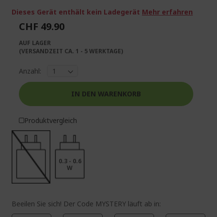
springen
Dieses Gerät enthält kein Ladegerät
Mehr erfahren
CHF 49.90
AUF LAGER
(VERSANDZEIT CA. 1 - 5 WERKTAGE)
Anzahl:
IN DEN WARENKORB
Produktvergleich
0.3 - 0.6
W
Beeilen Sie sich! Der Code MYSTERY läuft ab in: