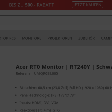
BIS ZU
500.-
RABATT
JETZT KAUFEN
KTOP PCS
MONITORE
PROJEKTOREN
ZUBEHÖR
GAMI
Acer RT0 Monitor | RT240Y | Schw
Referenz
UM.QR0EE.005
Bildschirm: 60,5 cm (23,8 Zoll) Full HD (1920 x 1080) 60 
Panel-Technologie: IPS (178°x178°)
Inputs: HDMI, DVI, VGA
Reaktionszeit: 4 ms GTG