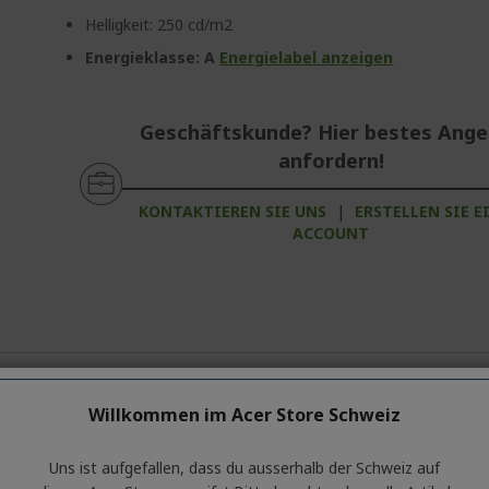
Helligkeit: 250 cd/m2
Energieklasse: A
Energielabel anzeigen
Geschäftskunde? Hier bestes Ang
anfordern!
KONTAKTIEREN SIE UNS
|
ERSTELLEN SIE E
ACCOUNT
lgemeine Informationen über die Produktserie enthält. Für die gen
Willkommen im Acer Store Schweiz
Uns ist aufgefallen, dass du ausserhalb ​der Schweiz auf