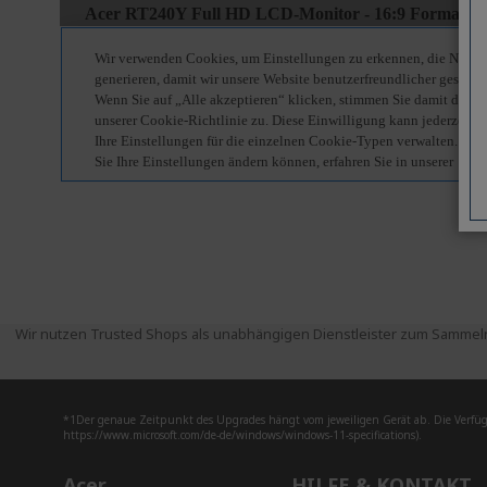
Wir nutzen Trusted Shops als unabhängigen Dienstleister zum Sammeln
*1Der genaue Zeitpunkt des Upgrades hängt vom jeweiligen Gerät ab. Die Verfüg
https://www.microsoft.com/de-de/windows/windows-11-specifications).
Acer
HILFE & KONTAKT