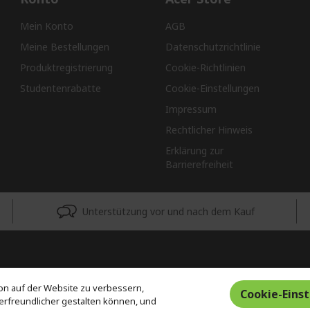
Mein Konto
AGB
Meine Bestellungen
Datenschutzrichtlinie
Produktregistrierung
Cookie-Richtlinien
Studentenrabatte
Cookie-Einstellungen
Impressum
Rechtlicher Hinweis
Erklärung zur
Barrierefreiheit
Unterstützung vor und nach dem Kauf
on auf der Website zu verbessern,
Cookie-Eins
erfreundlicher gestalten können, und