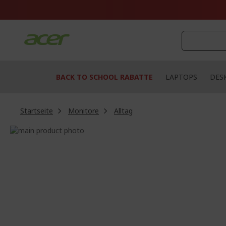
Zum
Inhalt
springen
BACK TO SCHOOL RABATTE
LAPTOPS
DES
Startseite
Monitore
Alltag
Zum
Ende
Zum
der
Anfang
Bildgalerie
der
springen
Bildgalerie
springen