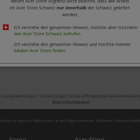
diesen Acer Store zugreifst.​Bitte beachte, dass alle Artikel
im Acer Store Schweiz
nur innerhalb
der Schweiz geliefert
werden.
Ich verstehe den genannten Hinweis, möchte aber trotzdem
den Acer Store Schweiz aufrufen.
Ich verstehe den genannten Hinweis und möchte meinen
lokalen Acer Store finden.
 von Bewertungen. Trusted Shops hat die erforderlichen Maßnahmen ergri
Mehr Informationen
barkeit von Apps und Features kann je nach Region abweichen. Bestimmte Funktionen erforde
Konto
Acer Store