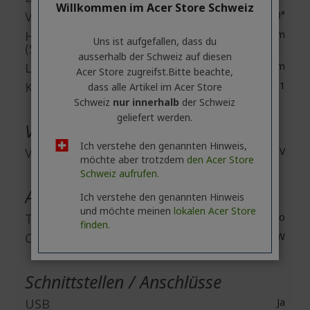
Willkommen im Acer Store Schweiz
Vertikale Trapezkorrektur
-40°/+40°
Helligkeit
4800 lm
Uns ist aufgefallen, dass du
(Standardmodus)
ausserhalb ​der Schweiz auf diesen
Low Mode Brightness
3840 lm
Acer Store zugreifst.​Bitte beachte,
Kontrastverhältnis
20,000:1
dass alle Artikel im Acer Store
Schweiz
nur innerhalb
der Schweiz
geliefert werden.
Video
Ich verstehe den genannten Hinweis,
Video Signal Standard
HDTV
möchte aber trotzdem
den Acer Store
Schweiz aufrufen.
Audio
Ich verstehe den genannten Hinweis
und möchte meinen
lokalen Acer Store
Tonsystem
Stereo
finden.
Output Power
10 W
Schnittstellen / Anschlüsse
USB
Ja