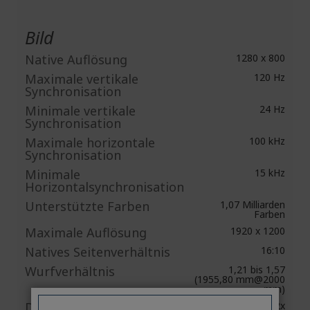
Bild
Native Auflösung
1280 x 800
Maximale vertikale
120 Hz
Synchronisation
Minimale vertikale
24 Hz
Synchronisation
Maximale horizontale
100 kHz
Synchronisation
Minimale
15 kHz
Horizontalsynchronisation
Unterstützte Farben
1,07 Milliarden
Farben
Maximale Auflösung
1920 x 1200
Natives Seitenverhältnis
16:10
Wurfverhältnis
1,21 bis 1,57
(1955,80 mm@2000
mm)
Digitaler Zoom
2x