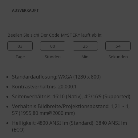
springen
AUSVERKAUFT
Beeilen Sie sich! Der Code MYSTERY läuft ab in:
03
00
25
54
Tage
Stunden
Min.
Sekunden
Standardauflösung: WXGA (1280 x 800)
Kontrastverhältnis: 20,000:1
Seitenverhältnis: 16:10 (Nativ), 4:3/16:9 (Supported)
Verhältnis Bildbreite/Projektionsabstand: 1,21 ~ 1,
57 (1955,80 mm@2000 mm)
Helligkeit: 4800 ANSI lm (Standard), 3840 ANSI lm
(ECO)