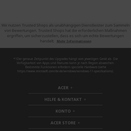
Wir nutzen Trusted Shops als unabhängigen Dienstleister zum Sammeln
von Bewertungen. Trusted Shops hat die erforderlichen Maßnahmen
ergriffen, um sicherzustellen, dass es sich um echte Bewertungen
handelt.
Mehr Informationen
*1Der genaue Zeitpunkt des Upgrades hängt vom jeweiligen Gerät ab. Die
Verfügbarkeit von Apps und Features kann je nach Region abweichen.
Bestimmte Funktionen erfordern spezielle Hardware (siehe
https://www.microsoft.com/de-de/windows/windows-11-specifications).
ACER
h
i
HILFE & KONTAKT
d
h
d
i
KONTO
e
h
d
n
i
d
ACER STORE
d
h
e
d
i
n