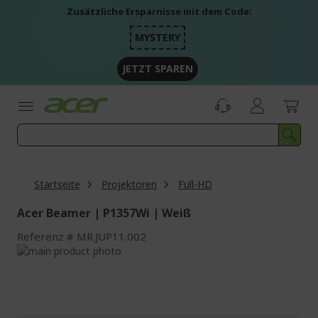
Zum
Zusätzliche Ersparnisse mit dem Code:
Inhalt
springen
MYSTERY
JETZT SPAREN
Startseite
Projektoren
Full-HD
Acer Beamer | P1357Wi | Weiß
Referenz
MR.JUP11.002
Zum
Ende
Zum
der
Anfang
Bildgalerie
der
springen
Bildgalerie