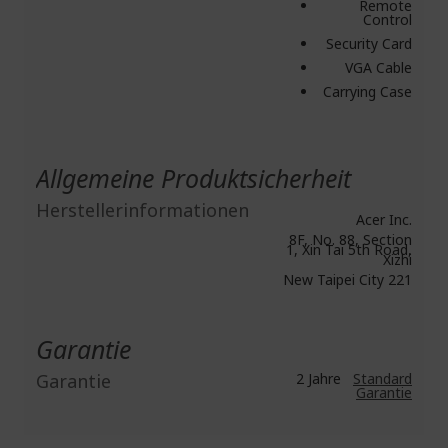
Remote
Control
Security Card
VGA Cable
Carrying Case
Allgemeine Produktsicherheit
Herstellerinformationen
Acer Inc.
8F, No. 88, Section
1, Xin Tai 5th Road,
Xizhi
New Taipei City 221
Garantie
Garantie
2 Jahre
Standard
Garantie