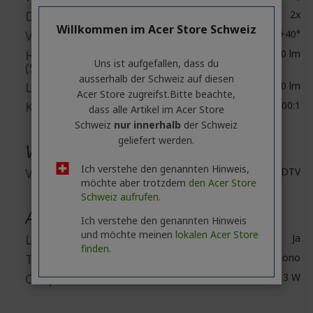
Digitaler Zoom
2x
Willkommen im Acer Store Schweiz
Vertikale Trapezkorrektur
-40°/+40°
Helligkeit
4000 lm
Uns ist aufgefallen, dass du
(Standardmodus)
ausserhalb ​der Schweiz auf diesen
Low Mode Brightness
3200 lm
Acer Store zugreifst.​Bitte beachte,
Kontrastverhältnis
10,000:1
dass alle Artikel im Acer Store
Schweiz
nur innerhalb
der Schweiz
geliefert werden.
Video
Ich verstehe den genannten Hinweis,
Video Signal Standard
HDTV
möchte aber trotzdem
den Acer Store
Schweiz aufrufen.
Audio
Ich verstehe den genannten Hinweis
und möchte meinen
lokalen Acer Store
Lautsprecher
Ja
finden.
Tonsystem
Mono
Output Power
3 W