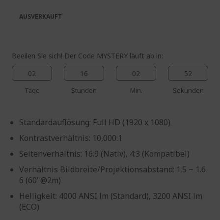
springen
AUSVERKAUFT
Beeilen Sie sich! Der Code MYSTERY läuft ab in:
02
16
02
52
Tage
Stunden
Min.
Sekunden
Standardauflösung: Full HD (1920 x 1080)
Kontrastverhältnis: 10,000:1
Seitenverhältnis: 16:9 (Nativ), 4:3 (Kompatibel)
Verhältnis Bildbreite/Projektionsabstand: 1.5 ~ 1.6
6 (60"@2m)
Helligkeit: 4000 ANSI lm (Standard), 3200 ANSI lm
(ECO)