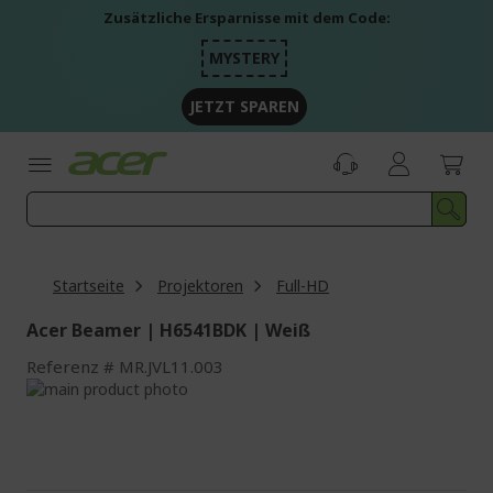
Zum
Zusätzliche Ersparnisse mit dem Code:
Inhalt
springen
MYSTERY
JETZT SPAREN
Startseite
Projektoren
Full-HD
Acer Beamer | H6541BDK | Weiß
Referenz
MR.JVL11.003
Zum
Ende
Zum
der
Anfang
Bildgalerie
der
springen
Bildgalerie