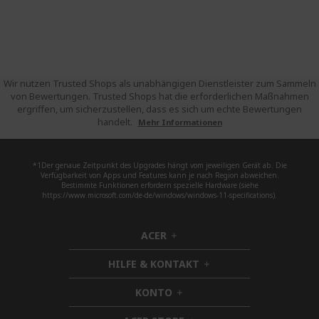
Wir nutzen Trusted Shops als unabhängigen Dienstleister zum Sammeln
von Bewertungen. Trusted Shops hat die erforderlichen Maßnahmen
ergriffen, um sicherzustellen, dass es sich um echte Bewertungen
handelt.
Mehr Informationen
*1Der genaue Zeitpunkt des Upgrades hängt vom jeweiligen Gerät ab. Die
Verfügbarkeit von Apps und Features kann je nach Region abweichen.
Bestimmte Funktionen erfordern spezielle Hardware (siehe
https://www.microsoft.com/de-de/windows/windows-11-specifications).
ACER
h
i
HILFE & KONTAKT
d
h
d
i
KONTO
e
h
d
n
i
d