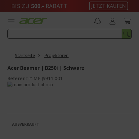
Zum
BIS ZU
500.-
RABATT
JETZT KAUFEN
Inhalt
springen
Startseite
Projektoren
Acer Beamer | B250i | Schwarz
Referenz
MR.JS911.001
Zum
Ende
Zum
der
Anfang
Bildgalerie
der
springen
Bildgalerie
springen
AUSVERKAUFT