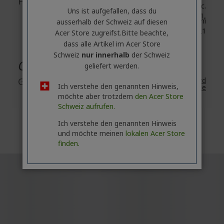
Herstellerinformationen
Acer Inc.
Uns ist aufgefallen, dass du
8F, No. 88, Section 1,
Xin Tai 5th Road, Xizhi
ausserhalb ​der Schweiz auf diesen
New Taipei City 221
Acer Store zugreifst.​Bitte beachte,
dass alle Artikel im Acer Store
Schweiz
nur innerhalb
der Schweiz
Garantie
geliefert werden.
Garantie
2 Jahre
Standard
Ich verstehe den genannten Hinweis,
Garantie
möchte aber trotzdem
den Acer Store
Schweiz aufrufen.
Ich verstehe den genannten Hinweis
und möchte meinen
lokalen Acer Store
finden.