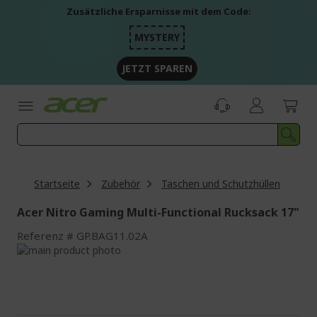
Zum
Zusätzliche Ersparnisse mit dem Code:
Inhalt
springen
MYSTERY
JETZT SPAREN
Startseite
Zubehör
Taschen und Schutzhüllen
Acer Nitro Gaming Multi-Functional Rucksack 17"
Referenz
GP.BAG11.02A
Zum
Ende
Zum
der
Anfang
Bildgalerie
der
springen
Bildgalerie