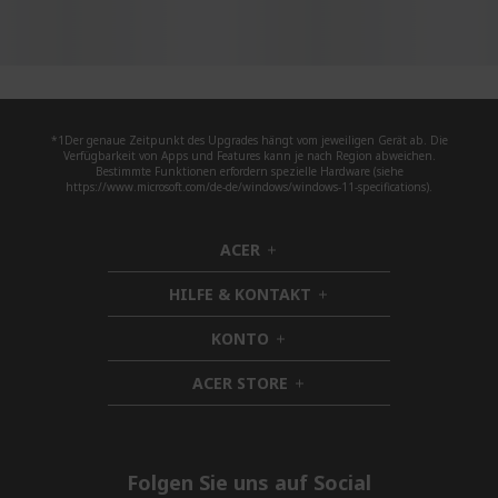
*1Der genaue Zeitpunkt des Upgrades hängt vom jeweiligen Gerät ab. Die
Verfügbarkeit von Apps und Features kann je nach Region abweichen.
Bestimmte Funktionen erfordern spezielle Hardware (siehe
https://www.microsoft.com/de-de/windows/windows-11-specifications).
ACER
h
i
HILFE & KONTAKT
d
h
d
i
KONTO
e
h
d
n
i
d
ACER STORE
d
h
e
d
i
n
e
d
n
d
e
Folgen Sie uns auf Social