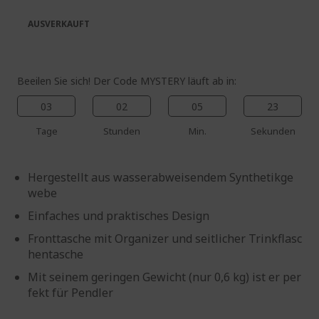
springen
AUSVERKAUFT
Beeilen Sie sich! Der Code MYSTERY läuft ab in:
03
02
05
23
Tage
Stunden
Min.
Sekunden
Hergestellt aus wasserabweisendem Synthetikge
webe
Einfaches und praktisches Design
Fronttasche mit Organizer und seitlicher Trinkflasc
hentasche
Mit seinem geringen Gewicht (nur 0,6 kg) ist er per
fekt für Pendler