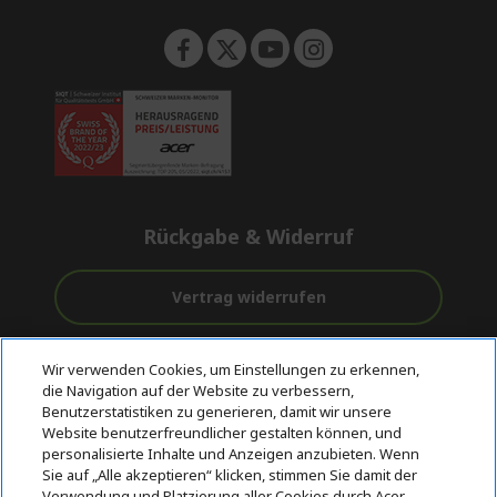
n
Rückgabe & Widerruf
Vertrag widerrufen
Unterstützung
Kostenloser
Sichere
Wir verwenden Cookies, um Einstellungen zu erkennen,
vor und nach
Versand
Zahlungsoptionen
die Navigation auf der Website zu verbessern,
dem Kauf
Benutzerstatistiken zu generieren, damit wir unsere
Website benutzerfreundlicher gestalten können, und
© 2026 Acer Inc.
personalisierte Inhalte und Anzeigen anzubieten. Wenn
CPYou BV ist der autorisierte Wiederverkäufer und Händler der
Sie auf „Alle akzeptieren“ klicken, stimmen Sie damit der
Produkte und Dienstleistungen, die in diesem Shop angeboten
Verwendung und Platzierung aller Cookies durch Acer