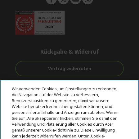
Rückgabe & Widerruf
Vertrag widerrufen
Unterstützung
Kostenloser
Sichere
Wir verwenden Cookies, um Einstellungen zu erkennen,
vor und nach
Versand
Zahlungsoptionen
die Navigation auf der Website zu verbessern,
dem Kauf
Benutzerstatistiken zu generieren, damit wir unsere
Website benutzerfreundlicher gestalten können, und
© 2026 Acer Inc.
personalisierte Inhalte und Anzeigen anzubieten. Wenn
CPYou BV ist der autorisierte Wiederverkäufer und Händler der
Sie auf „Alle akzeptieren“ klicken, stimmen Sie damit der
Produkte und Dienstleistungen, die in diesem Shop angeboten
Verwendung und Platzierung aller Cookies durch Acer
werden.
gemäß unserer Cookie-Richtlinie zu. Diese Einwilligung
kann jederzeit widerrufen werden. Unter „Cookie-