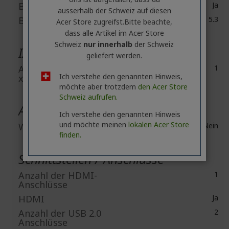
Bluetooth
Ja
ausserhalb ​der Schweiz auf diesen
Bluetooth Standard
Bluetooth 5.3
Acer Store zugreifst.​Bitte beachte,
dass alle Artikel im Acer Store
Schweiz
nur innerhalb
der Schweiz
I/O Erweiterungen
geliefert werden.
Anzahl der PCI Express
1
Ich verstehe den genannten Hinweis,
x16 Steckplätze
möchte aber trotzdem
den Acer Store
Schweiz aufrufen.
Ausstattung
Ich verstehe den genannten Hinweis
und möchte meinen
lokalen Acer Store
Webcam
Nein
finden.
Schnittstellen / Anschlüsse
Anzahl der HDMI-
1
Anschlüsse
HDMI
Ja
Anzahl der USB 2.0
2
Anschlüsse