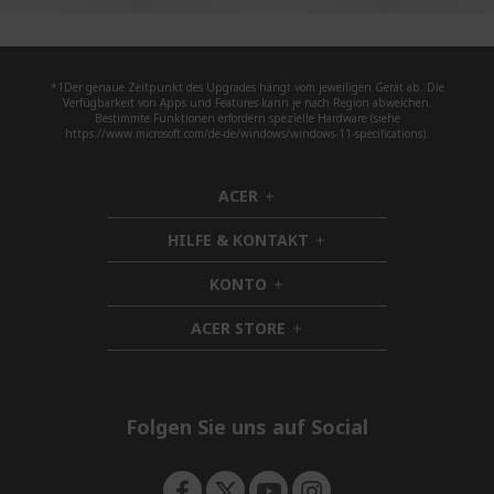
*1Der genaue Zeitpunkt des Upgrades hängt vom jeweiligen Gerät ab. Die
Verfügbarkeit von Apps und Features kann je nach Region abweichen.
Bestimmte Funktionen erfordern spezielle Hardware (siehe
https://www.microsoft.com/de-de/windows/windows-11-specifications).
ACER
h
i
HILFE & KONTAKT
d
h
d
i
KONTO
e
h
d
n
i
d
ACER STORE
d
h
e
d
i
n
e
d
n
d
e
Folgen Sie uns auf Social
n