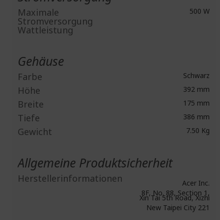
Maximale
500 W
Stromversorgung
Wattleistung
Gehäuse
Farbe
Schwarz
Höhe
392 mm
Breite
175 mm
Tiefe
386 mm
Gewicht
7.50 Kg
Allgemeine Produktsicherheit
Herstellerinformationen
Acer Inc.
8F, No. 88, Section 1,
Xin Tai 5th Road, Xizhi
New Taipei City 221