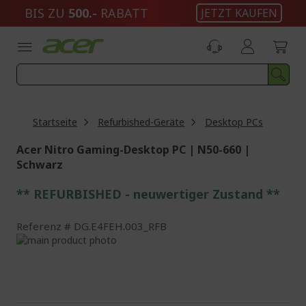
Zum
BIS ZU
500.-
RABATT
JETZT KAUFEN
Inhalt
springen
Startseite
Refurbished-Geräte
Desktop PCs
Acer Nitro Gaming-Desktop PC | N50-660 |
Schwarz
** REFURBISHED - neuwertiger Zustand **
Referenz
DG.E4FEH.003_RFB
Zum
Ende
Zum
der
Anfang
Bildgalerie
der
springen
Bildgalerie