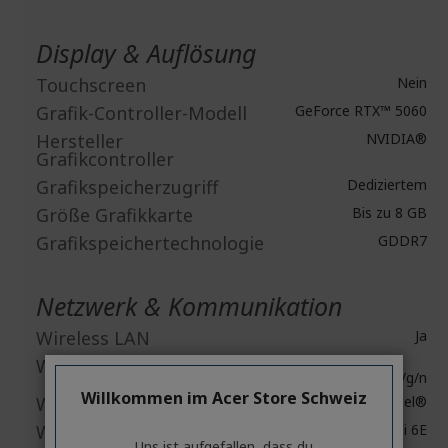
Display & Auflösung
Touchscreen
Nein
Grafik-Controller-Modell
GeForce RTX™ 5060
Hersteller
NVIDIA®
Grafikcontroller
Grafikspeicherzugriff
Dediziertem
Größe Grafikkarte
Bis zu 8 GB
Grafikspeichertechnologie
GDDR7
Netzwerk & Kommunikation
Wireless LAN
Ja
Wireless LAN-Standard
802.11be/ax/ac/a/b/g/n
Willkommen im Acer Store Schweiz
Wireless LAN Hersteller
Intel®
Wireless LAN Modell
Wireless Wi-Fi 6E
Uns ist aufgefallen, dass du