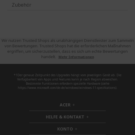
Zubehör
Wir nutzen Trusted Shops als unabhängigen Dienstleister zum Sammeln
von Bewertungen. Trusted Shops hat die erforderlichen Maßnahmen
ergriffen, um sicherzustellen, dass es sich um echte Bewertungen
handelt.
Mehr Informationen
*1Der genaue Zeitpunkt des Upgrades hängt vom jeweiligen Gerät ab. Die
Verfügbarkeit von Apps und Features kann je nach Region abweichen.
Bestimmte Funktionen erfordern spezielle Hardware (siehe
https://www.microsoft.com/de-de/windows/windows-11-specifications).
ACER
h
i
HILFE & KONTAKT
d
h
d
i
KONTO
e
h
d