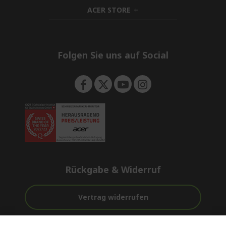
n
i
d
ACER STORE
d
h
e
d
i
n
e
d
n
d
e
Folgen Sie uns auf Social
n
Rückgabe & Widerruf
Vertrag widerrufen
Unterstützung