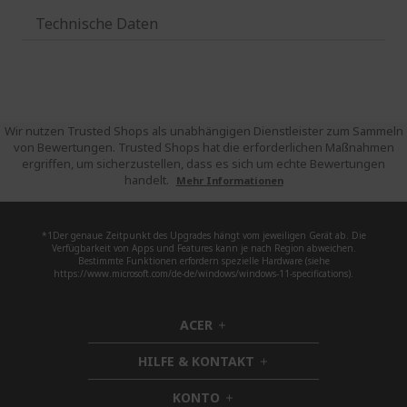
Technische Daten
Wir nutzen Trusted Shops als unabhängigen Dienstleister zum Sammeln
von Bewertungen. Trusted Shops hat die erforderlichen Maßnahmen
ergriffen, um sicherzustellen, dass es sich um echte Bewertungen
handelt.
Mehr Informationen
*1Der genaue Zeitpunkt des Upgrades hängt vom jeweiligen Gerät ab. Die
Verfügbarkeit von Apps und Features kann je nach Region abweichen.
Bestimmte Funktionen erfordern spezielle Hardware (siehe
https://www.microsoft.com/de-de/windows/windows-11-specifications).
ACER
h
i
HILFE & KONTAKT
d
h
d
i
KONTO
e
h
d