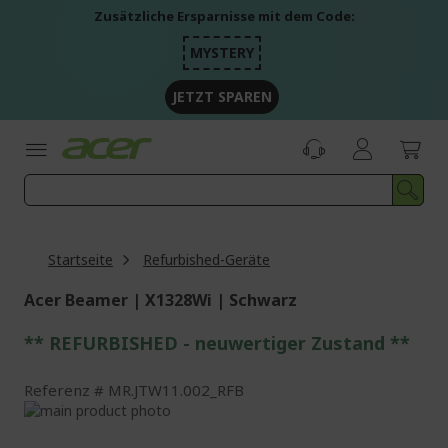
Zum
Zusätzliche Ersparnisse mit dem Code:
Inhalt
springen
MYSTERY
JETZT SPAREN
Startseite
Refurbished-Geräte
Acer Beamer | X1328Wi | Schwarz
** REFURBISHED - neuwertiger Zustand **
Referenz
MR.JTW11.002_RFB
Zum
Ende
Zum