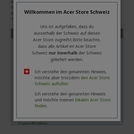
allgemeine Informationen über die Produktserie enthält.
Für die genauen technischen Daten des ausgewählten
Willkommen im Acer Store Schweiz
Modells
klicken
Sie bitte auf die Registerkarte
"Technische Daten"
.
Uns ist aufgefallen, dass du
ausserhalb ​der Schweiz auf diesen
Acer Store zugreifst.​Bitte beachte,
dass alle Artikel im Acer Store
Schweiz
nur innerhalb
der Schweiz
geliefert werden.
Ich verstehe den genannten Hinweis,
möchte aber trotzdem
den Acer Store
Schweiz aufrufen.
Ich verstehe den genannten Hinweis
und möchte meinen
lokalen Acer Store
finden.