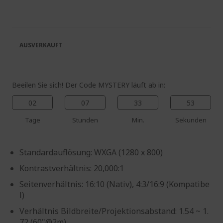
der
Anfang
Bildgalerie
der
springen
Bildgalerie
springen
AUSVERKAUFT
Beeilen Sie sich! Der Code MYSTERY läuft ab in:
02
07
33
53
Tage
Stunden
Min.
Sekunden
Standardauflösung: WXGA (1280 x 800)
Kontrastverhältnis: 20,000:1
Seitenverhältnis: 16:10 (Nativ), 4:3/16:9 (Kompatibe
l)
Verhältnis Bildbreite/Projektionsabstand: 1.54 ~ 1.
72 (60"@2m)