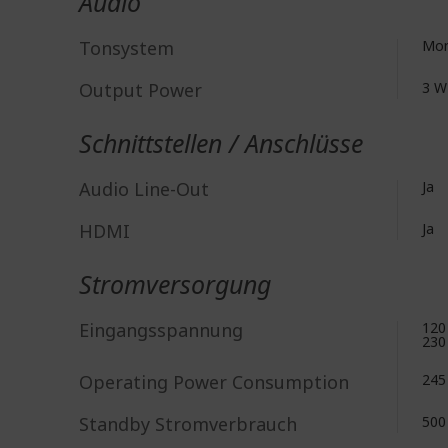
Audio
Tonsystem
Mo
Output Power
3 W
Schnittstellen / Anschlüsse
Audio Line-Out
Ja
HDMI
Ja
Stromversorgung
Eingangsspannung
120
230
Operating Power Consumption
245
Standby Stromverbrauch
50