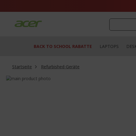
Zum
Inhalt
springen
BACK TO SCHOOL RABATTE
LAPTOPS
DES
Startseite
Refurbished-Geräte
Zum
Ende
Zum
der
Anfang
Bildgalerie
der
springen
Bildgalerie
springen