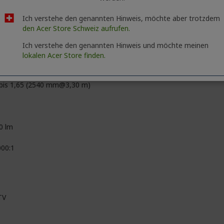
 Milliarden Farben (30 Bit)
Ich verstehe den genannten Hinweis, möchte aber trotzdem
0 x 2160
den Acer Store Schweiz aufrufen.
09
Ich verstehe den genannten Hinweis und möchte meinen
lokalen Acer Store finden.
3
 bis 1,65 (2540 mm@3,30 m)
0 lm
000:1
TV