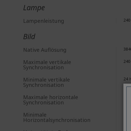
Lampe
Lampenleistung
240
Bild
Native Auflösung
384
Maximale vertikale
240
Synchronisation
Minimale vertikale
24 
Synchronisation
Maximale horizontale
291
Synchronisation
Minimale
15 
Horizontalsynchronisation