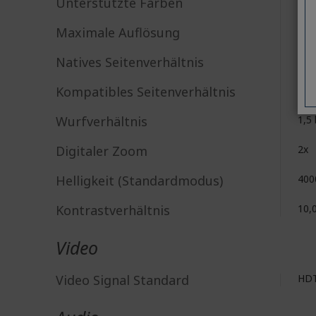
Unterstützte Farben
1,07
Maximale Auflösung
384
Natives Seitenverhältnis
16:
Kompatibles Seitenverhältnis
4:0
Wurfverhältnis
1,5
Digitaler Zoom
2x
Helligkeit (Standardmodus)
400
Kontrastverhältnis
10,
Video
Video Signal Standard
HD