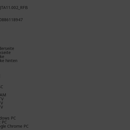
JTA11.002_RFB
0886118947
derseite
kseite
ke
ke hinten
c
SC
CAM
TV
TV
TV
dows PC
 PC
gle Chrome PC