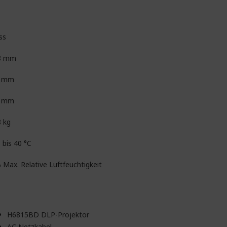
ss
8 mm
2 mm
5 mm
8 kg
 bis 40 °C
 Max. Relative Luftfeuchtigkeit
H6815BD DLP-Projektor
AC Netzkabel