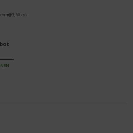
540 mm@3,30 m)
ebot
INEN