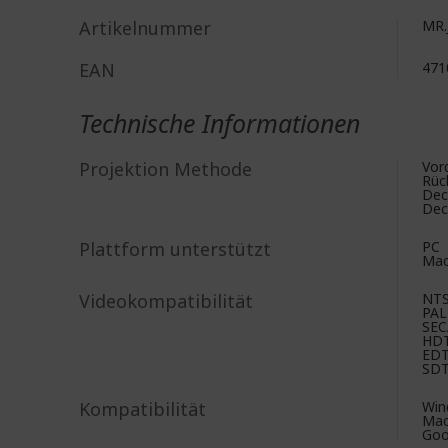
Artikelnummer
MR.
EAN
471
Technische Informationen
Projektion Methode
Vor
Rüc
Dec
Dec
Plattform unterstützt
PC
Ma
Videokompatibilität
NT
PAL
SE
HD
ED
SD
Kompatibilität
Win
Mac
Goo