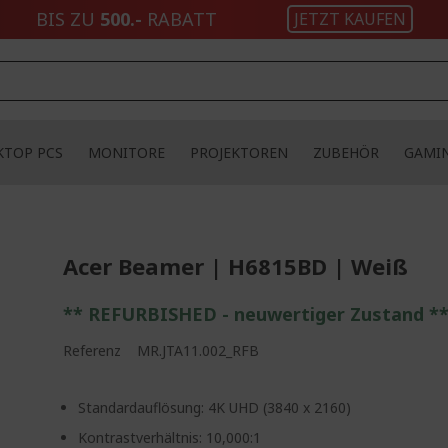
BIS ZU
500.-
RABATT
JETZT KAUFEN
KTOP PCS
MONITORE
PROJEKTOREN
ZUBEHÖR
GAMI
Acer Beamer | H6815BD | Weiß
** REFURBISHED - neuwertiger Zustand *
Referenz
MR.JTA11.002_RFB
Standardauflösung: 4K UHD (3840 x 2160)
Kontrastverhältnis: 10,000:1