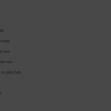
,05
84 mm
45 mm
,80 mm
 m (300 Zoll)
m
x