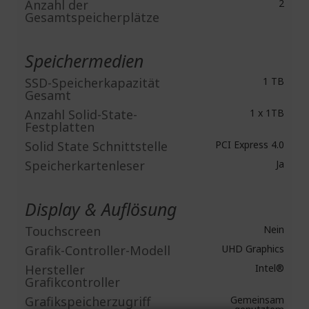
Anzahl der
2
Gesamtspeicherplätze
Speichermedien
SSD-Speicherkapazität
1 TB
Gesamt
Anzahl Solid-State-
1 x 1TB
Festplatten
Solid State Schnittstelle
PCI Express 4.0
Speicherkartenleser
Ja
Display & Auflösung
Touchscreen
Nein
Grafik-Controller-Modell
UHD Graphics
Hersteller
Intel®
Grafikcontroller
Grafikspeicherzugriff
Gemeinsam