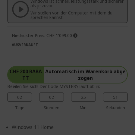
Windows ist schnell, leistungsstark und sicherer
springen
als je zuvor.
Wir stellen vor: der Computer, mit dem du
sprechen kannst.
Niedrigster Preis:
CHF 1'099.00
AUSVERKAUFT
CHF 200 RABA
Automatisch im Warenkorb abge
TT
zogen
Beeilen Sie sich! Der Code MYSTERY läuft ab in:
02
02
25
50
Tage
Stunden
Min.
Sekunden
Windows 11 Home