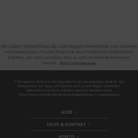
Wir nutzen Trusted Shops als unabhängigen Dienstleister zum Sammeln
von Bewertungen. Trusted Shops hat die erforderlichen Maßnahmen
ergriffen, um sicherzustellen, dass es sich um echte Bewertungen
handelt.
Mehr Informationen
*1Der genaue Zeitpunkt des Upgrades hängt vom jeweiligen Gerät ab. Die
Verfügbarkeit von Apps und Features kann je nach Region abweichen.
Bestimmte Funktionen erfordern spezielle Hardware (siehe
https://www.microsoft.com/de-de/windows/windows-11-specifications).
ACER
h
i
HILFE & KONTAKT
d
h
d
i
KONTO
e
h
d