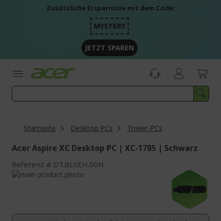
Zum
Zusätzliche Ersparnisse mit dem Code:
Inhalt
springen
MYSTERY
JETZT SPAREN
Startseite
Desktop PCs
Tower-PCs
Acer Aspire XC Desktop PC | XC-1785 | Schwarz
Referenz
DT.BLSEH.00N
Zum
Ende
Zum
-CHF 200
der
Anfang
Bildgalerie
der
springen
Bildgalerie