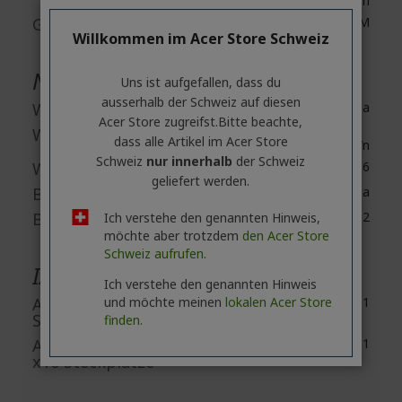
genutztem
Grafikspeichertechnologie
DDR5 SDRAM
Willkommen im Acer Store Schweiz
Netzwerk & Kommunikation
Uns ist aufgefallen, dass du
ausserhalb ​der Schweiz auf diesen
Wireless LAN
Ja
Acer Store zugreifst.​Bitte beachte,
Wireless LAN-Standard
dass alle Artikel im Acer Store
802.11ax/ac/a/b/g/n
Schweiz
nur innerhalb
der Schweiz
Wireless LAN Modell
Wi-Fi 6
geliefert werden.
Bluetooth
Ja
Bluetooth Standard
Bluetooth 5.2
Ich verstehe den genannten Hinweis,
möchte aber trotzdem
den Acer Store
Schweiz aufrufen.
I/O Erweiterungen
Ich verstehe den genannten Hinweis
und möchte meinen
lokalen Acer Store
Anzahl der PCI Express x1
1
Steckplätze
finden.
Anzahl der PCI Express
1
x16 Steckplätze