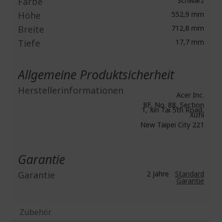
Farbe
Schwarz
Höhe
552,9 mm
Breite
712,8 mm
Tiefe
17,7 mm
Allgemeine Produktsicherheit
Herstellerinformationen
Acer Inc.
8F, No. 88, Section
1, Xin Tai 5th Road,
Xizhi
New Taipei City 221
Garantie
Garantie
2 Jahre
Standard
Garantie
Zubehör