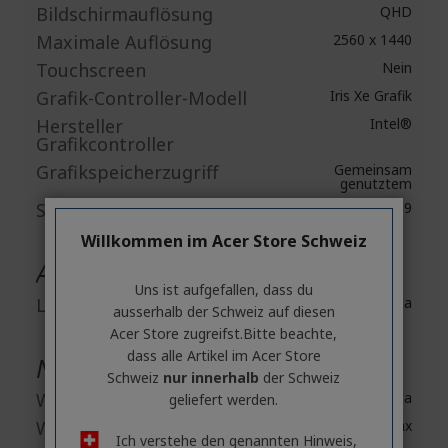
Bildschirmauflösung
QHD
Maximale Auflösung
2560 x 1440
Touchscreen
Nein
Grafik-Controller-Modell
Iris Xe Grafik
Hersteller
Intel®
Grafikcontroller
Grafikspeicherzugriff
Gemeinsam
genutztem
Seitenverhältnis
16:09
Willkommen im Acer Store Schweiz
Audio
Uns ist aufgefallen, dass du
Lautsprecher
Ja
ausserhalb ​der Schweiz auf diesen
Acer Store zugreifst.​Bitte beachte,
dass alle Artikel im Acer Store
Netzwerk & Kommunikation
Schweiz
nur innerhalb
der Schweiz
Wireless LAN
Ja
geliefert werden.
Wireless LAN-Standard
IEEE 802.11ax
Ich verstehe den genannten Hinweis,