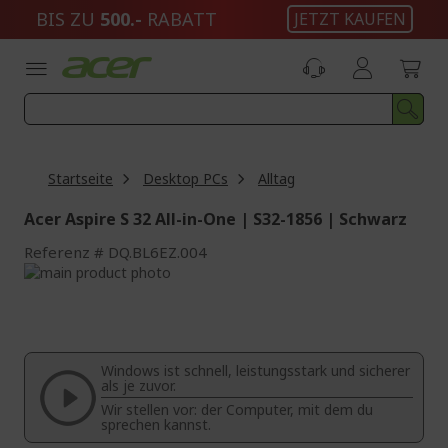
Zum
BIS ZU
500.-
RABATT
JETZT KAUFEN
Inhalt
springen
Startseite
Desktop PCs
Alltag
Acer Aspire S 32 All-in-One | S32-1856 | Schwarz
Referenz
DQ.BL6EZ.004
Zum
Ende
Zum
der
Anfang
Bildgalerie
der
springen
Bildgalerie
Windows ist schnell, leistungsstark und sicherer
springen
als je zuvor.
Wir stellen vor: der Computer, mit dem du
sprechen kannst.