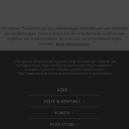
Wir nutzen Trusted Shops als unabhängigen Dienstleister zum Sammeln
von Bewertungen. Trusted Shops hat die erforderlichen Maßnahmen
ergriffen, um sicherzustellen, dass es sich um echte Bewertungen
handelt.
Mehr Informationen
*1Der genaue Zeitpunkt des Upgrades hängt vom jeweiligen Gerät ab. Die
Verfügbarkeit von Apps und Features kann je nach Region abweichen.
Bestimmte Funktionen erfordern spezielle Hardware (siehe
https://www.microsoft.com/de-de/windows/windows-11-specifications).
ACER
h
i
HILFE & KONTAKT
d
h
d
i
KONTO
e
h
d
n
i
d
ACER STORE
d
h
e