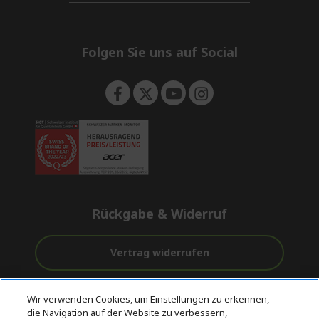
d
i
n
e
d
n
d
e
Folgen Sie uns auf Social
n
Rückgabe & Widerruf
Vertrag widerrufen
Unterstützung
Kostenloser
Sichere
Wir verwenden Cookies, um Einstellungen zu erkennen,
vor und nach
Versand
Zahlungsoptionen
die Navigation auf der Website zu verbessern,
dem Kauf