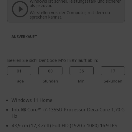
Windows ist schnell, leistungsstark und sicherer
springen
als je zuvor.
Wir stellen vor: der Computer, mit dem du
sprechen kannst.
AUSVERKAUFT
Beeilen Sie sich! Der Code MYSTERY läuft ab in:
01
00
36
17
Tage
Stunden
Min.
Sekunden
Windows 11 Home
Intel® Core™ i7-1355U Prozessor Deca-Core 1,70 G
Hz
43,9 cm (17,3 Zoll) Full HD (1920 x 1080) 16:9 IPS