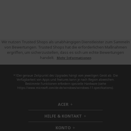
Wir nutzen Trusted Shops als unabhängigen Dienstleister zum Sammeln
von Bewertungen. Trusted Shops hat die erforderlichen Maßnahmen
ergriffen, um sicherzustellen, dass es sich um echte Bewertungen
handelt.
Mehr Informationen
*1Der genaue Zeitpunkt des Upgrades hängt vom jeweiligen Gerät ab. Die
Verfügbarkeit von Apps und Features kann je nach Region abweichen.
Bestimmte Funktionen erfordern spezielle Hardware (siehe
https://www.microsoft.com/de-de/windows/windows-11-specifications).
ACER
h
i
HILFE & KONTAKT
d
h
d
i
KONTO
e
h
d