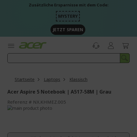
Zum
Zusätzliche Ersparnisse mit dem Code:
Inhalt
springen
MYSTERY
JETZT SPAREN
Startseite
Laptops
Klassisch
Acer Aspire 5 Notebook | A517-58M | Grau
Referenz
NX.KHMEZ.005
Zum
Ende
Zum
der
Anfang
Bildgalerie
der
springen
Bildgalerie