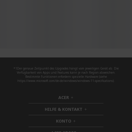
*1Der genaue Zeitpunkt des Upgrades hängt vom jeweiligen Gerät ab. Die
Verfügbarkeit von Apps und Features kann je nach Region abweichen.
Bestimmte Funktionen erfordern spezielle Hardware (siehe
https://www.microsoft.com/de-de/windows/windows-11-specifications).
ACER
h
i
HILFE & KONTAKT
d
h
d
i
KONTO
e
h
d
n
i
d