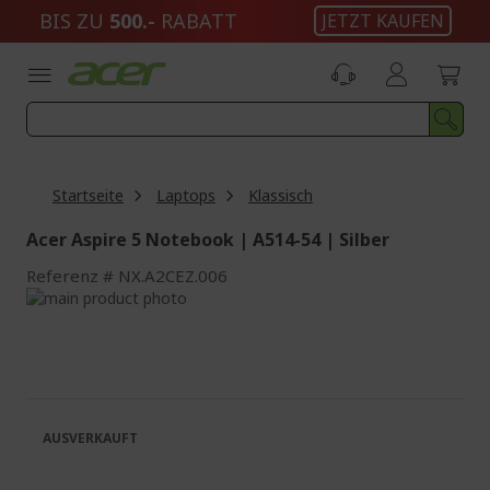
Zum
BIS ZU
500.-
RABATT
JETZT KAUFEN
Inhalt
springen
Startseite
Laptops
Klassisch
Acer Aspire 5 Notebook | A514-54 | Silber
Referenz
NX.A2CEZ.006
Zum
Ende
Zum
der
Anfang
Bildgalerie
der
springen
Bildgalerie
springen
AUSVERKAUFT