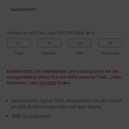
springen
AUSVERKAUFT
Beeilen Sie sich! Der Code MYSTERY läuft ab in:
01
21
24
42
Tage
Stunden
Min.
Sekunden
KOMPATIBILITÄTSWARNUNG: Bitte überprüfen Sie die
Kompatibilität Ihres PCs mit Hilfe unseres Tools „Zube
hörfinder“, das
Sie HIER
finden.
Universeller Stylus-Stift, kompatibel mit den meist
en AES-Bildschirmgeräten auf dem Markt
4096 Druckpunkte