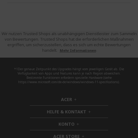
Wir nutzen Trusted Shops als unabhängigen Dienstleister zum Sammeln
von Bewertungen. Trusted Shops hat die erforderlichen Maßnahmen
ergriffen, um sicherzustellen, dass es sich um echte Bewertungen
handelt.
Mehr Informationen
*1Der genaue Zeitpunkt des Upgrades hängt vom jeweiligen Gerät ab. Die
Verfügbarkeit von Apps und Features kann je nach Region abweichen.
Bestimmte Funktionen erfordern spezielle Hardware (siehe
https://www.microsoft.com/de-de/windows/windows-11-specifications).
ACER
h
i
HILFE & KONTAKT
d
h
d
i
KONTO
e
h
d
n
i
d
ACER STORE
d
h
e