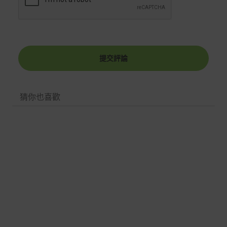
服務信箱聯繫客服。
付款方式
本網站提供以下付款方式：
信用卡一次付清：支援Visa、Master Card及JCB卡
提交評論
別
信用卡分期付款：限指定商品使用，滿1千享3期0利
率/滿1萬享3期0利率/滿3萬享12期0利率
猜你也喜歡
銀行帳戶轉帳：使用一次性虛擬帳戶
LINEPAY(含iPASS MONEY)
Apple Pay：須使用行動裝置
Samsung Wallet (原Samsung Pay)：須使用行動裝
置