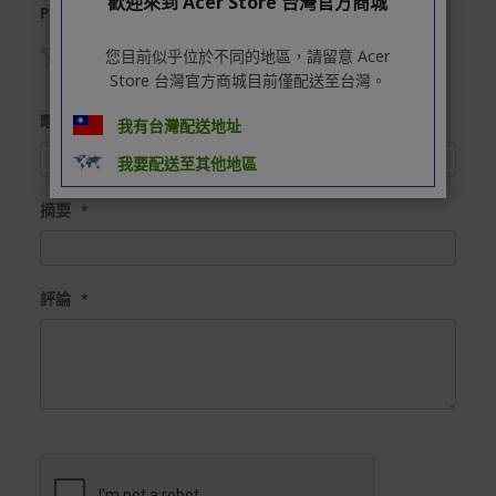
歡迎來到 Acer Store 台灣官方商城
Product
在消費者完成訂單付款後兩個工作天內會安排訂單出貨，
您目前似乎位於不同的地區，請留意 Acer
非Acer旗下品牌商品依配合廠商規範，可能會有無法配送
外島的狀況，
Store 台灣官方商城目前僅配送至台灣。
1
2
3
4
5
star
stars
stars
stars
stars
您可以於「我的訂單」內查詢訂單出貨狀態 (路徑：我的帳
暱稱
我有台灣配送地址
號 > 我的訂單)。
我要配送至其他地區
實際的到貨時間依配合的物流商做安排，在無特殊狀況下
可在出貨後的兩個工作天內送達。
摘要
預購商品依商品頁面上的出貨時間安排，且有可能因實際
生產狀況有延後情況發生。
評論
保固與售後服務
Acer旗下品牌商品保固期限與說明請參考此連結：
http
s://www.acer.com/tw-zh/support/warranty/product-wa
rranties
非Acer旗下品牌商品保固依各商品和之廠商有所不同，詳
情請參考商品說明。
如有相關保固問題以及售後服務問題，您可以透過專線或