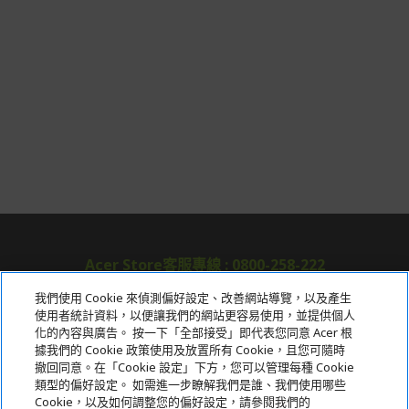
Acer Store客服專線 : 0800-258-222
我們使用 Cookie 來偵測偏好設定、改善網站導覽，以及產生
使用者統計資料，以便讓我們的網站更容易使用，並提供個人
關於宏碁
化的內容與廣告。 按一下「全部接受」即代表您同意 Acer 根
據我們的 Cookie 政策使用及放置所有 Cookie，且您可隨時
服務
撤回同意。在「Cookie 設定」下方，您可以管理每種 Cookie
類型的偏好設定。 如需進一步瞭解我們是誰、我們使用哪些
宏碁網路商城
Cookie，以及如何調整您的偏好設定，請參閱我們的