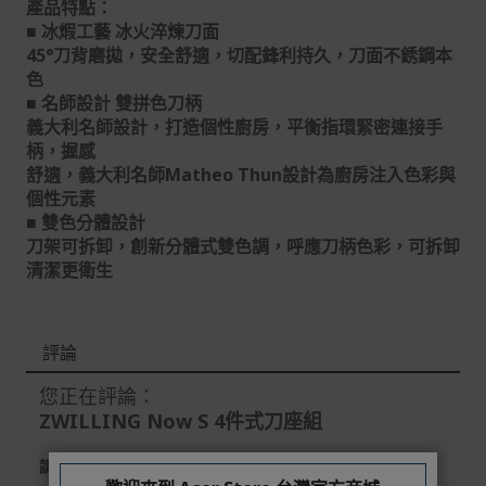
產品特點：
到貨七天內消費者有權申請退貨或換貨；超過七天以上(含
■ 冰煆工藝 冰火淬煉刀面
假日)，恕無法辦理。
45°刀背磨拋，安全舒適，切配鋒利持久，刀面不銹鋼本
退回之商品必須是全新狀態且完整包裝(含商品、附件、包
色
裝、紙箱及所有附隨文件或資料)。
■ 名師設計 雙拼色刀柄
義大利名師設計，打造個性廚房，平衡指環緊密連接手
商品到貨後進行開箱前請全程錄影以確保自身權益 ! 非商
柄，握感
品本身瑕疵之退貨商品若有上述不完整之情況，本公司有
舒適，義大利名師Matheo Thun設計為廚房注入色彩與
權向消費者收取相應的整新費用。
個性元素
*遊戲光碟、軟體等影音商品屬智慧財產權之商品。依消費
■ 雙色分體設計
者保護法第十九條第二項規定，一經拆封後恕不接受退換
刀架可拆卸，創新分體式雙色調，呼應刀柄色彩，可拆卸
貨。
清潔更衛生
如有相關退換貨服務需求，您可以透過專線或服務信箱聯
繫客服。
評論
配送服務
本站商品除有特別標示收取運費之商品，其餘全館皆可免
您正在評論：
運宅配到府。
ZWILLING Now S 4件式刀座組
Acer旗下品牌商品除可宅配配送全台各地外，部分商品可
請留下您的評價
以選擇配送至全台各地服務中心。