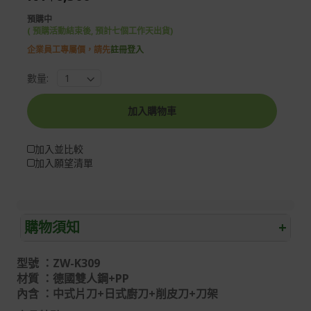
gallery
images
預購中
gallery
( 預購活動結束後, 預計七個工作天出貨)
企業員工專屬價，請先
註冊登入
數量:
加入購物車
加入並比較
加入願望清單
購物須知
+
退/換貨須知
型號 ：ZW-K309
材質 ：德國雙人鋼+PP
本網站消費者享有商品到貨七天鑑賞期之權益(鑑賞期並非
內含 ：中式片刀+日式廚刀+削皮刀+刀架
試用期)。