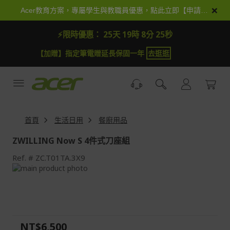
跳
×
Acer教育方案，專屬學生與教職員優惠，點此立即【申請加入】
到
內
⚡限時優惠：
25天 19時 8分 25秒
容
【加贈】指定筆電贈延長保固一年
去逛逛
首頁
生活日用
餐廚用品
ZWILLING Now S 4件式刀座組
Ref.
ZC.T01TA.3X9
Skip
to
Skip
the
to
end
the
of
beginning
the
of
NT$6,500
images
the