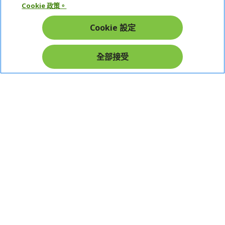
Cookie 政策。
帳戶
Cookie 設定
在社群上追蹤 Acer
全部接受
本網站提供之安全支付：
Acer Store | 宏碁官方商城 | 統一編號：20828393 | Acer 版權所有
台灣