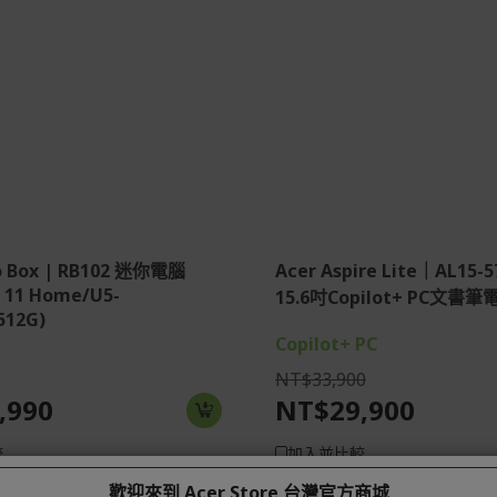
® 共享內存
Intel® ARC™ 130V GPU
SD
39.6 cm (15.6") Full HD (1
16:9 60 Hz 否
DDR5 SDRAM
16 GB, LPDDR5X
ws 11 家用版
512 GB SSD
o Box | RB102 迷你電腦
Acer Aspire Lite｜AL15-
 11 Home/U5-
15.6吋Copilot+ PC文書筆電(
512G)
Copilot+ PC
NT$33,900
,990
NT$29,900
較
加入並比較
清單
加入願望清單
歡迎來到 Acer Store 台灣官方商城