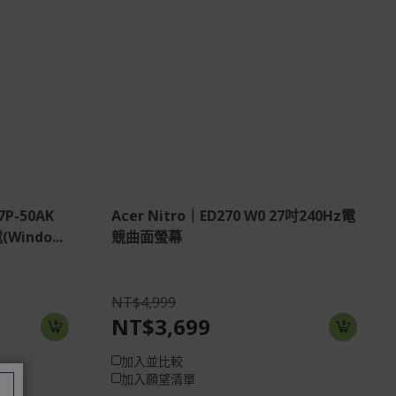
 共享記憶體
HDMI:1920x1080@240Hz
920 x 1080)
DP:1920x1080@240Hz
2HDMI(2.0)+1DisplayPort(1.4);
2HDMI(2.0)+1DisplayPort(1.4)+SPK+
Audio out
57P-50AK
Acer Nitro｜ED270 W0 27吋240Hz電
Windo...
競曲面螢幕
NT$4,999
NT$3,699
加入並比較
加入願望清單