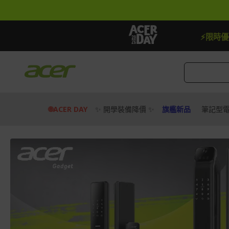
跳
到
內
容
【加贈】指定筆電贈延長保固一年
去逛逛
⚡限時
🌐ACER DAY
✨ 開學裝備降價 ✨
旗艦新品
筆記型
宏
碁
Acer
官