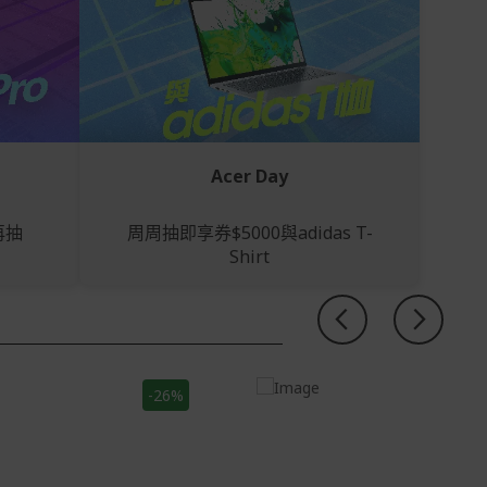
Acer Day
再抽
周周抽即享券$5000與adidas T-
Shirt
-26%
27H
6V 處理器 4核
16:9
VA