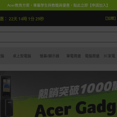
Acer教育方案，專屬學生與教職員優惠，點此立即【申請加入】
【加抽】全館A
優惠：
22天 14時 1分 28秒
電腦
桌上型電腦
螢幕/顯示器
筆電周邊
電腦周邊
3C家電