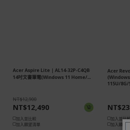
Intel® 共享內存
Intel
35.6 cm (14") WUXGA (1920 x 1200)
512G S
16:10 ComfyView（霧面） 60 Hz, IPS
8 GB, 
8 GB, LPDDR5
Windo
256 GB SSD
Acer Aspire Lite | AL14-32P-C4QB
Acer Rev
14吋文書筆電(Windows 11 Home/...
(Windows
115U/8G/
NT$12,900
NT$12,490
NT$23
加入並比較
加入並比
加入願望清單
加入願望