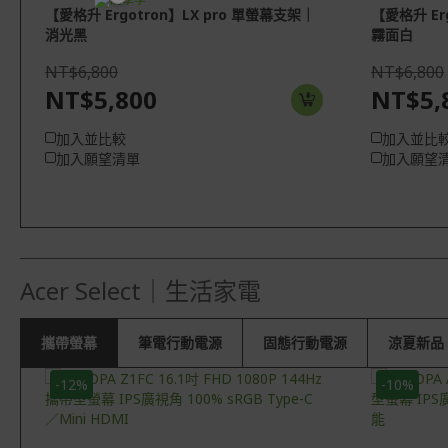
【愛格升 Ergotron】LX pro 單螢幕支架｜
【愛格升 Er
開學裝備全面降價
消光黑
霧面白
NT$6,800
NT$6,800
NT$5,800
NT$5,
加入並比較
加入並比
加入願望清單
加入願望
Acer Select｜生活家電
攜帶螢幕
筆電行動電源
固態行動電源
涼夏新品
-12%
-10%