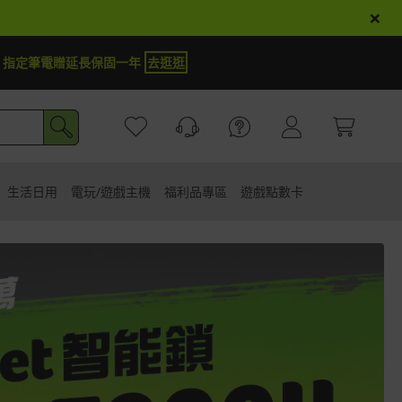
×
cer商品登錄再抽iPhone 18
試運氣
生活日用
電玩/遊戲主機
福利品專區
遊戲點數卡