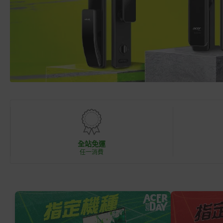
方
商
城
全站免運
任一消費