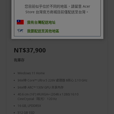
您目前似乎位於不同的地區，請留意 Acer
Store 台灣官方商城目前僅配送至台灣。
Acer Swift Go｜SFG16-74-59TK 16吋
我有台灣配送地址
Copilot+ PC輕薄OLED AI筆電(Windows 11 ...
Copilot+ PC
我要配送至其他地區
Ref.
UN.JNMTA.002
NT$37,900
有庫存
Windows 11 Home
Intel® Core™ Ultra 5 226V 處理器 8核心 2.10 GHz
Intel® ARC™ 130V GPU 共享內存
40.6 cm (16") WUXGA+ (2048 x 1280) 16:10
CineCrystal（眩光） 120 Hz
16 GB, LPDDR5X
512 GB SSD