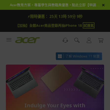
跳
×
Acer教育方案，專屬學生與教職員優惠，點此立即【申請加入】
到
內
⚡限時優惠：
25天 13時 59分 7秒
容
【加抽】全館Acer商品登錄再抽iPhone 18
試運氣
Indulge Your Eyes with