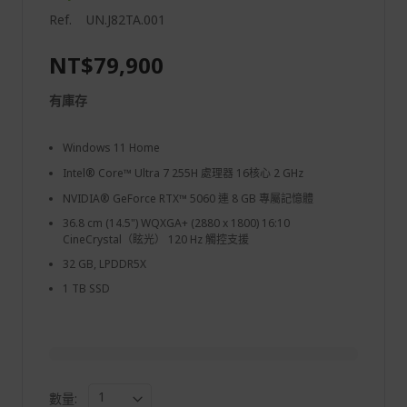
Ref.
UN.J82TA.001
NT$79,900
有庫存
Windows 11 Home
Intel® Core™ Ultra 7 255H 處理器 16核心 2 GHz
NVIDIA® GeForce RTX™ 5060 連 8 GB 專屬記憶體
36.8 cm (14.5") WQXGA+ (2880 x 1800) 16:10
CineCrystal（眩光） 120 Hz 觸控支援
32 GB, LPDDR5X
1 TB SSD
數量: