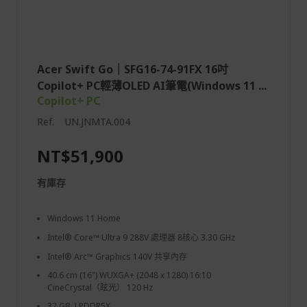
Acer Swift Go｜SFG16-74-91FX 16吋
Copilot+ PC輕薄OLED AI筆電(Windows 11 ...
Copilot+ PC
Ref.
UN.JNMTA.004
NT$51,900
有庫存
Windows 11 Home
Intel® Core™ Ultra 9 288V 處理器 8核心 3.30 GHz
Intel® Arc™ Graphics 140V 共享內存
40.6 cm (16") WUXGA+ (2048 x 1280) 16:10
CineCrystal（眩光） 120 Hz
32 GB, LPDDR5X