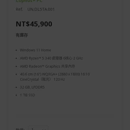
Copilot+ PC
Ref.
UN.DL5TA.001
NT$45,900
有庫存
Windows 11 Home
AMD Ryzen™ 5 340 處理器 6核心 2 GHz
AMD Radeon™ Graphics 共享內存
40.6 cm (16") WQXGA+ (2880 x 1800) 16:10
CineCrystal（眩光） 120 Hz
32 GB, LPDDR5
1 TB SSD