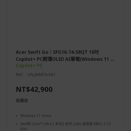
Acer Swift Go｜SFG16-74-58QT 16吋
Copilot+ PC輕薄OLED AI筆電(Windows 11 ...
Copilot+ PC
Ref.
UN.JNMTA.001
NT$42,900
有庫存
Windows 11 Home
Intel® Core™ Ultra 5 系列2 系列 228V 處理器 8核心 2.10
GHz