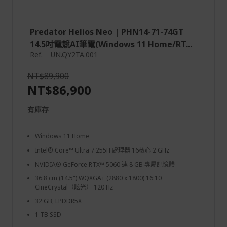
Predator Helios Neo | PHN14-71-74GT
14.5吋電競AI筆電(Windows 11 Home/RT...
Ref.
UN.QY2TA.001
NT$89,900
NT$86,900
有庫存
Windows 11 Home
Intel® Core™ Ultra 7 255H 處理器 16核心 2 GHz
NVIDIA® GeForce RTX™ 5060 連 8 GB 專屬記憶體
36.8 cm (14.5") WQXGA+ (2880 x 1800) 16:10
CineCrystal（眩光） 120 Hz
32 GB, LPDDR5X
1 TB SSD