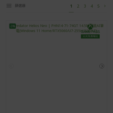
頁
您
頁
頁
頁
頁
篩選器
1
2
3
4
5
頁
下
面
目
面
面
面
面
面
一
前
步
正
-3%
閱
讀