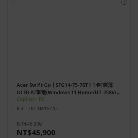
Acer Swift Go｜SFG14-75-76T1 14吋輕薄
OLED AI筆電(Windows 11 Home/U7-258V/...
Copilot+ PC
Ref.
UN.JNBTA.004
NT$46,900
NT$45,900