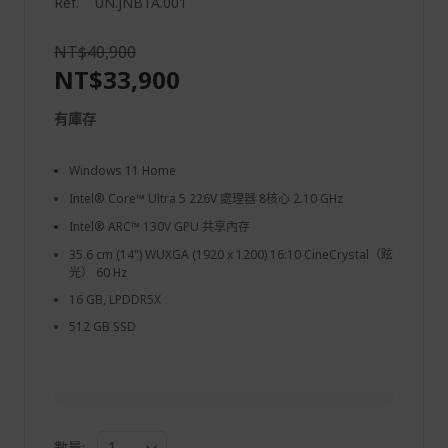
Ref.
UN.JNBTA.001
NT$40,900
NT$33,900
有庫存
Windows 11 Home
Intel® Core™ Ultra 5 226V 處理器 8核心 2.10 GHz
Intel® ARC™ 130V GPU 共享內存
35.6 cm (14") WUXGA (1920 x 1200) 16:10 CineCrystal（眩
光） 60 Hz
16 GB, LPDDR5X
512 GB SSD
數量: