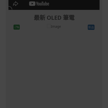
最新 OLED 筆電
-5%
新品
Windows 11 Home
列3 系列 356H 處理器
Intel® Core™ Ultra 7 系列3 系列 35
16核心 1.90 GHz
060 連 8 GB 專屬記
NVIDIA® GeForce RTX™ 5070 連 8
憶體
x 1600) 16:10
40.6 cm (16") WQXGA (2560 x 1600) 1
CineCrystal（眩光） 165 Hz
16 GB, DDR5 SDRAM
512 GB SSD