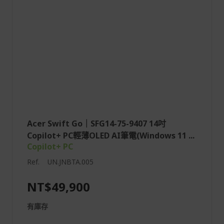
Acer Swift Go｜SFG14-75-9407 14吋
Copilot+ PC輕薄OLED AI筆電(Windows 11 ...
Copilot+ PC
Ref.
UN.JNBTA.005
NT$49,900
有庫存