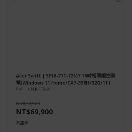
Acer Swift | SF16-71T-72M7 16吋輕薄觸控筆
電(Windows 11 Home/CX7-358H/32G/1T)
Ref.
UN.JU1TA.001
NT$72,900
NT$69,900
有庫存