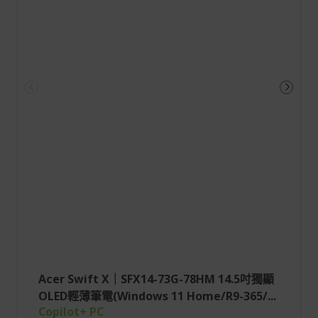
Acer Swift X｜SFX14-73G-78HM 14.5吋獨顯
OLED輕薄筆電(Windows 11 Home/R9-365/...
Copilot+ PC