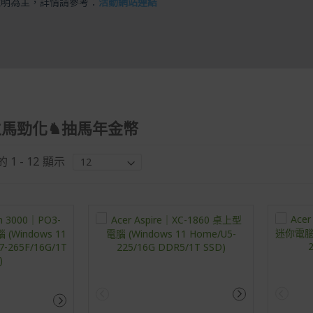
說明為主，詳情請參考：
活動網站連結
立馬勁化♞抽馬年金幣
的
1
-
12
顯示