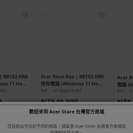
 | RB102-KRK
Acer Revo Box | RB102-KRK
Acer R
s 11 Ho...
迷你電腦 (Windows 11 Ho...
電腦 (Wi
002
Ref.
DT.BQNTA.001
Ref.
D
0
NT$40,990
NT$
歡迎來到 Acer Store 台灣官方商城
有庫存
有庫存
您目前似乎位於不同的地區，請留意 Acer Store 台灣官方商城目
前僅配送至台灣。