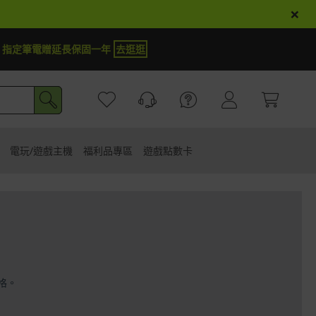
×
】指定筆電贈延長保固一年
去逛逛
電玩/遊戲主機
福利品專區
遊戲點數卡
格。