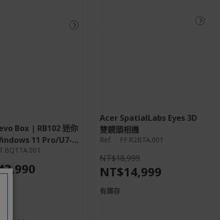
Acer SpatialLabs Eyes 3D
evo Box | RB102 迷你
雙鏡頭相機
ndows 11 Pro/U7-...
Ref.
FF.R2BTA.001
T.BQTTA.001
NT$18,999
43,990
NT$14,999
有庫存