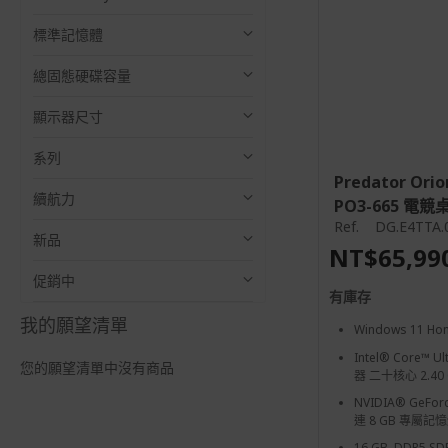
標準記憶體
總固態硬碟容量
顯示器尺寸
系列
Predator Ori
續航力
PO3-665 電競桌
Ref.
DG.E4TTA.
新品
NT$65,99
促銷中
有庫存
我的願望清單
Windows 11 Ho
Intel® Core™ Ul
您的願望清單中沒有商品
器 二十核心 2.40 
NVIDIA® GeFor
連 8 GB 專屬記
16 GB, DDR5 S