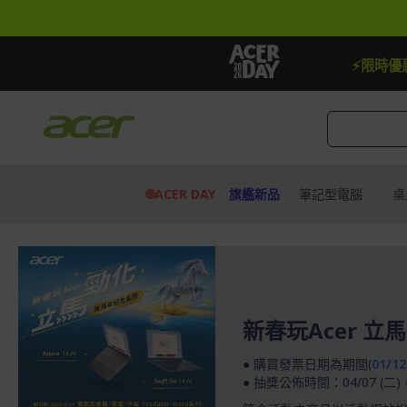
跳
到
內
容
【贈品】指定機種贈最高$888即享券
快去搶
⚡限時優
🌐ACER DAY
旗艦新品
筆記型電腦
桌
新春玩Acer 立
● 購買發票日期為期間(
01/12
● 抽獎公佈時間：04/07 (二