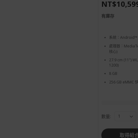
NT$10,59
有庫存
系統：Android™ 
處理器：MediaTek
核心)
27.9 cm (11") W
1200)
8 GB
256 GB eMMC
數量:
取得組