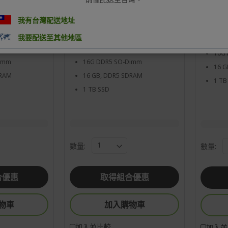
me
Windows 11 Home
Wind
 340 處理器 6核
AMD Ryzen™ 7 350 處理器 8核
Inte
我有台灣配送地址
心 2 GHz
器 14
我要配送至其他地區
Graphics 共享內
AMD Radeon™ Graphics 共享內
Inte
存
16G
Dimm
16G DDR5 SO-Dimm
16 G
DRAM
16 GB, DDR5 SDRAM
1 TB
1 TB SSD
數量:
數量:
合優惠
取得組合優惠
物車
加入購物車
加入並比較
加入並