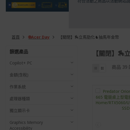
符合活動之商品以活動網站
首頁
🌐Acer Day
【關閉】🏇立馬勁化♞抽馬年金幣
篩選產品
【關閉】🏇
Copilot+ PC
商
網
列
商品
39
格
表
店
金額(含稅)
介
面
作業系統
處理器種類
獨立顯示卡
Graphics Memory
Accessibility