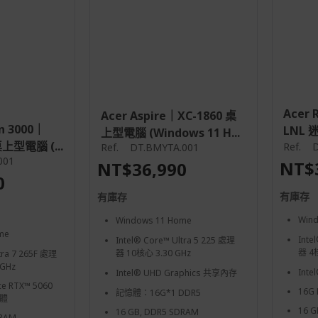
Acer 
Acer Aspire｜XC-1860 桌
on 3000｜
LNL 迷
上型電腦 (Windows 11 H...
上型電腦 (...
Ref.
D
Ref.
DT.BMYTA.001
001
NT$
NT$36,990
0
有庫存
有庫存
Win
Windows 11 Home
me
Inte
Intel® Core™ Ultra 5 225 處理
器 4核
器 10核心 3.30 GHz
tra 7 265F 處理
GHz
Inte
Intel® UHD Graphics 共享內存
ce RTX™ 5060
16G
記憶體：16G*1 DDR5
憶體
16 G
16 GB, DDR5 SDRAM
DRAM