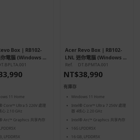
Revo Box | RB102-
Acer Revo Box | RB102-
你電腦 (Windows ...
LNL 迷你電腦 (Windows ...
T.BPLTA.001
Ref.
DT.BPMTA.001
33,990
NT$38,990
有庫存
dows 11 Home
Windows 11 Home
l® Core™ Ultra 5 226V 處理
Intel® Core™ Ultra 7 256V 處理
心 2.10 GHz
器 4核心 2.20 GHz
l® Arc™ Graphics 共享內存
Intel® Arc™ Graphics 共享內存
 LPDDR5X
16G LPDDR5X
B, LPDDR5X
16 GB, LPDDR5X