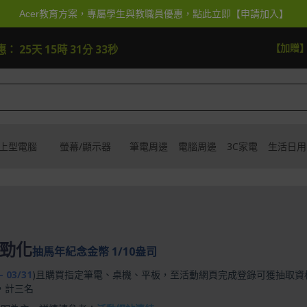
Acer教育方案，專屬學生與教職員優惠，點此立即【申請加入】
【加贈
惠：
25天 15時 31分 33秒
上型電腦
螢幕/顯示器
筆電周邊
電腦周邊
3C家電
生活日用
馬勁化
抽馬年紀念金幣 1/10盎司
- 03/31
)且購買指定筆電、桌機、平板，至活動網頁完成登錄可獲抽取資
)，計三名