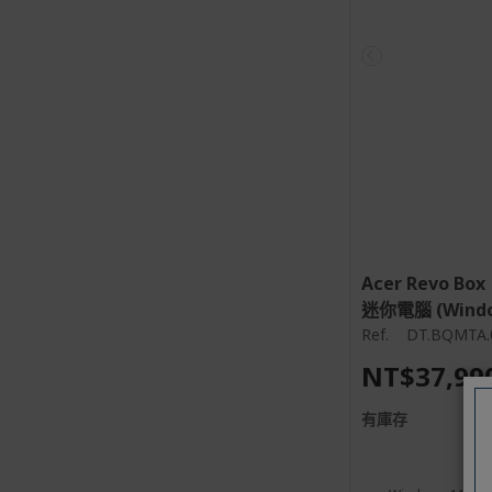
Acer Revo Box
迷你電腦 (Window
Ref.
DT.BQMTA.
NT$37,99
有庫存