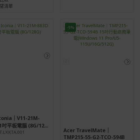
望清單
-9%
Iconia｜V11-21M-
11吋平板電腦 (8G/12...
Acer TravelMate｜
T.LKKTA.001
TMP215-55-G2-TCO-594B