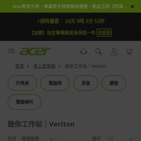
跳
×
Acer教育方案，專屬學生與教職員優惠，點此立即【申請加入】
到
內
⚡限時優惠：
24天 9時 3分 52秒
容
【加贈】指定筆電贈延長保固一年
去逛逛
首頁
桌上型電腦
迷你工作站｜Veriton
升降桌
電腦椅
滑鼠
鍵盤
電腦喇叭
迷你工作站｜Veriton
排序
顯示