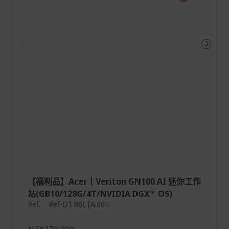
【福利品】Acer｜Veriton GN100 AI 迷你工作
站(GB10/128G/4T/NVIDIA DGX™ OS)
Ref.
Ref-DT.R6LTA.001