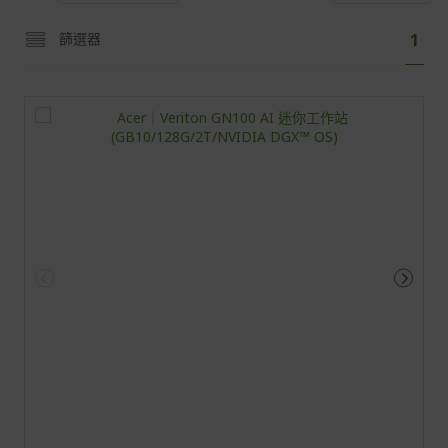
頁
您
篩選器
1
面
目
前
正
閱
讀