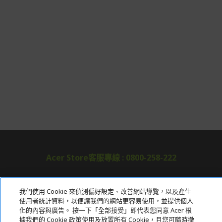
Acer Store客服專線 : 0800-258-222
關於宏碁
我們使用 Cookie 來偵測偏好設定、改善網站導覽，以及產生
使用者統計資料，以便讓我們的網站更容易使用，並提供個人
服務
化的內容與廣告。 按一下「全部接受」即代表您同意 Acer 根
據我們的 Cookie 政策使用及放置所有 Cookie，且您可隨時撤