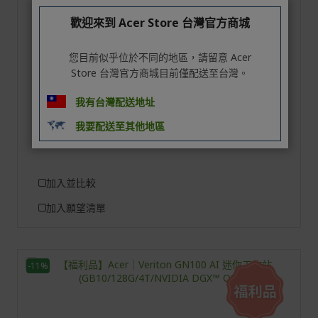
AMD Ryzen AI Max+ 395 處理器 16核心 3 GHz
歡迎來到 Acer Store 台灣官方商城
AMD Radeon™ Graphics 共享 memory
SSD: 4TB NVME.M.2 (具備自我加密功能)
您目前似乎位於不同的地區，請留意 Acer
Store 台灣官方商城目前僅配送至台灣。
128 GB, LPDDR5X
4 TB SSD
我有台灣配送地址
我要配送至其他地區
加入並比較
加入願望清單
-11%