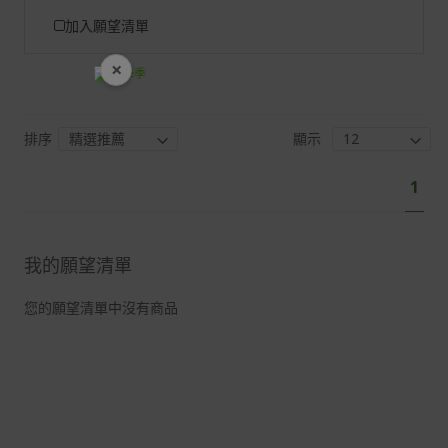
加入願望清單
×
開學裝備全面降價
排序
顯示
頁
您
1
面
目
前
正
我的願望清單
閱
讀
您的願望清單中沒有商品